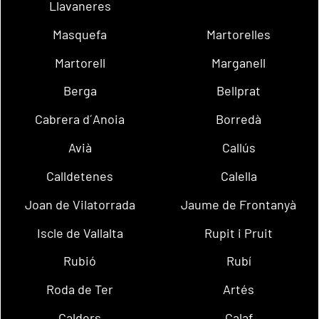
Llavaneres
Masquefa
Martorelles
Martorell
Marganell
Berga
Bellprat
Cabrera d´Anoia
Borredà
Avià
Callús
Calldetenes
Calella
Joan de Vilatorrada
Jaume de Frontanyà
Iscle de Vallalta
Rupit i Pruit
Rubió
Rubí
Roda de Ter
Artés
Calders
Calaf