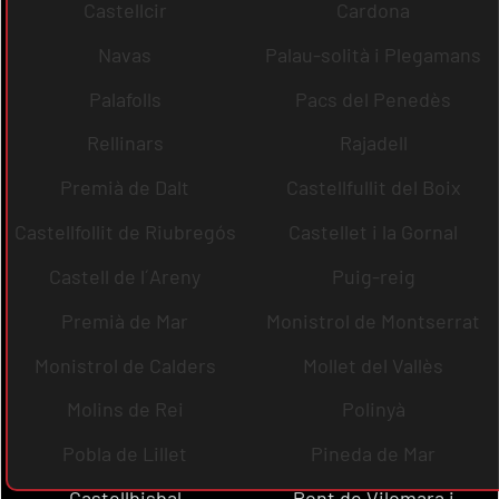
Castellcir
Cardona
Navas
Palau-solità i Plegamans
Palafolls
Pacs del Penedès
Rellinars
Rajadell
Premià de Dalt
Castellfullit del Boix
Castellfollit de Riubregós
Castellet i la Gornal
Castell de l´Areny
Puig-reig
Premià de Mar
Monistrol de Montserrat
Monistrol de Calders
Mollet del Vallès
Molins de Rei
Polinyà
Pobla de Lillet
Pineda de Mar
Castellbisbal
Pont de Vilomara i