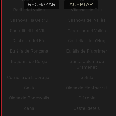
RECHAZAR
ACEPTAR
Badia del Vallès
Vilassar de Dalt
Vilanova i la Geltrú
Vilanova del Vallès
Castellbell i el Vilar
Castellar del Vallès
Castellar del Riu
Castellar de n´Hug
Eulàlia de Ronçana
Eulàlia de Riuprimer
Eugènia de Berga
Santa Coloma de
Gramenet
Cornellà de Llobregat
Gelida
Gavà
Olesa de Montserrat
Olesa de Bonesvalls
Olèrdola
dena
Castelldefels