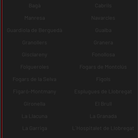
Bagà
Cabrils
Manresa
Navarcles
Guardiola de Berguedà
Gualba
Granollers
Granera
Gisclareny
Fonollosa
Folgueroles
Fogars de Montclús
Fogars de la Selva
Fígols
Figaró-Montmany
Esplugues de Llobregat
Gironella
El Brull
La Llacuna
La Granada
La Garriga
L´Hospitalet de Llobregat