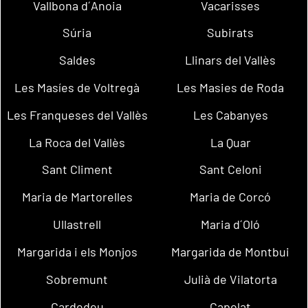
Vallbona d´Anoia
Vacarisses
Súria
Subirats
Saldes
Llinars del Vallès
Les Masíes de Voltregà
Les Masies de Roda
Les Franqueses del Vallès
Les Cabanyes
La Roca del Vallès
La Quar
Sant Climent
Sant Celoni
Maria de Martorelles
Maria de Corcó
Ullastrell
Maria d´Oló
Margarida i els Monjos
Margarida de Montbui
Sobremunt
Julià de Vilatorta
Cardedeu
Capolat