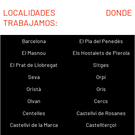
LOCALIDADES DONDE
TRABAJAMOS:
Barcelona
El Pla del Penedès
El Masnou
Els Hostalets de Pierola
El Prat de Llobregat
Sitges
Seva
Orpí
Oristà
Orís
Olvan
Cercs
Centelles
Castellví de Rosanes
Castellví de la Marca
Castellterçol