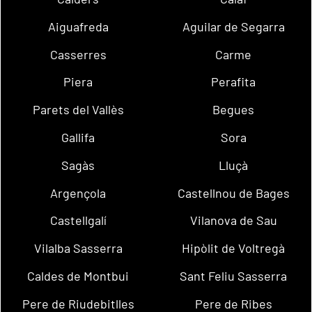
Aiguafreda
Aguilar de Segarra
Casserres
Carme
Piera
Perafita
Parets del Vallès
Begues
Gallifa
Sora
Sagàs
Lluçà
Argençola
Castellnou de Bages
Castellgalí
Vilanova de Sau
Vilalba Sasserra
Hipòlit de Voltregà
Caldes de Montbui
Sant Feliu Sasserra
Pere de Riudebitlles
Pere de Ribes