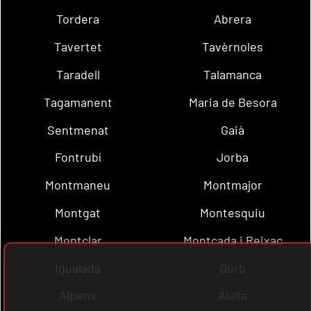
Tordera
Abrera
Tavertet
Tavèrnoles
Taradell
Talamanca
Tagamanent
Maria de Besora
Sentmenat
Gaià
Fontrubí
Jorba
Montmaneu
Montmajor
Montgat
Montesquiu
Montclar
Montcada i Reixac
Igualada
Gurb
Alpens
Alella