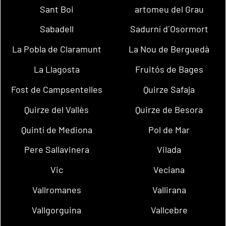
Sant Boi
artomeu del Grau
Sabadell
Sadurní d´Osormort
La Pobla de Claramunt
La Nou de Berguedà
La Llagosta
Fruitós de Bages
Fost de Campsentelles
Quirze Safaja
Quirze del Vallès
Quirze de Besora
Quintí de Mediona
Pol de Mar
Pere Sallavinera
Vilada
Vic
Veciana
Vallromanes
Vallirana
Vallgorguina
Vallcebre