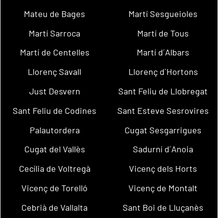
Mateu de Bages
Martí Sesgueioles
Martí Sarroca
Martí de Tous
Martí de Centelles
Martí d´Albars
Llorenç Savall
Llorenç d´Hortons
Just Desvern
Sant Feliu de Llobregat
Sant Feliu de Codines
Sant Esteve Sesrovires
Palautordera
Cugat Sesgarrigues
Cugat del Vallès
Sadurní d´Anoia
Cecília de Voltregà
Vicenç dels Horts
Vicenç de Torelló
Vicenç de Montalt
Cebrià de Vallalta
Sant Boi de Lluçanès