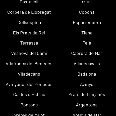
Castellolí
rrius
Corbera de Llobregat
Copons
Collsuspina
Esparreguera
Els Prats de Rei
Tiana
Terrassa
Teià
Vilanova del Camí
Cabrera de Mar
Vilafranca del Penedès
Viladecavalls
Viladecans
Badalona
Avinyonet del Penedès
Avinyó
Caldes d´Estrac
Prats de Lluçanès
Pontons
Argentona
Arenys de Munt
Arenys de Mar