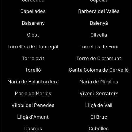
Capellades
Barberà del Vallès
Balsareny
Balenyà
Olost
Olivella
Torrelles de Llobregat
Torrelles de Foix
Torrelavit
Torre de Claramunt
Torelló
Santa Coloma de Cervelló
Maria de Palautordera
Maria de Miralles
Maria de Merlès
Viver i Serrateix
Vilobí del Penedès
Lliçà de Vall
Lliçà d´Amunt
El Bruc
Dosrius
Cubelles