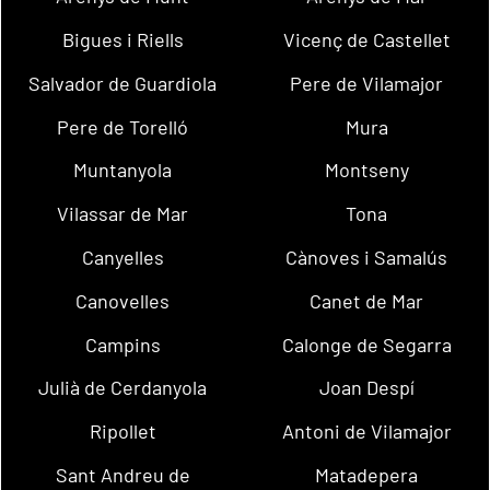
Bigues i Riells
Vicenç de Castellet
Salvador de Guardiola
Pere de Vilamajor
Pere de Torelló
Mura
Muntanyola
Montseny
Vilassar de Mar
Tona
Canyelles
Cànoves i Samalús
Canovelles
Canet de Mar
Campins
Calonge de Segarra
Julià de Cerdanyola
Joan Despí
Ripollet
Antoni de Vilamajor
Sant Andreu de
Matadepera