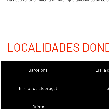
LOCALIDADES DON
Barcelona
El Pla
El Prat de Llobregat
S
Oristà