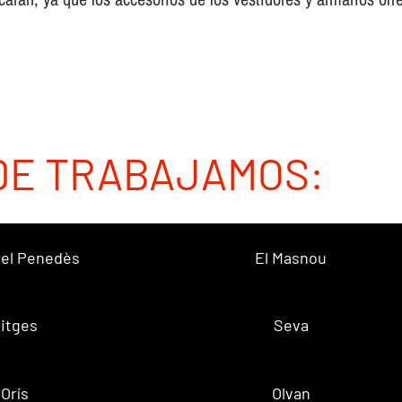
DE TRABAJAMOS:
 del Penedès
El Masnou
itges
Seva
Orís
Olvan