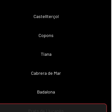
Castellterçol
Copons
Tiana
Cabrera de Mar
Badalona
Prats de Lluçanès