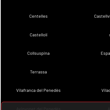
Centelles
Castell
Castellolí
Collsuspina
Espa
Terrassa
Vilafranca del Penedès
Vila
Avinyonet del Penedès
A