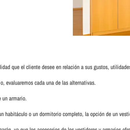
idad que el cliente desee en relación a sus gustos, utilidade
 evaluaremos cada una de las alternativas.
 un armario.
n habitáculo o un dormitorio completo, la opción de un vest
arán, ya que los accesorios de los vestidores y armarios of