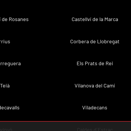
ví de Rosanes
Castellví de la Marca
rrius
Corbera de Llobregat
rreguera
Els Prats de Rei
Teià
Vilanova del Camí
decavalls
Viladecans
vinyó
Caldes d´Estrac