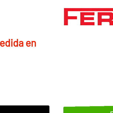
edida en
E