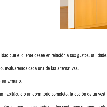
idad que el cliente desee en relación a sus gustos, utilidade
 evaluaremos cada una de las alternativas.
 un armario.
n habitáculo o un dormitorio completo, la opción de un vest
arán, ya que los accesorios de los vestidores y armarios of