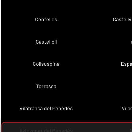
Centelles
Castell
Castellolí
Collsuspina
Espa
Terrassa
Vilafranca del Penedès
Vila
Avinyonet del Penedès
A