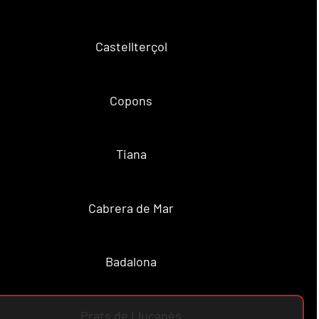
Castellterçol
Copons
Tiana
Cabrera de Mar
Badalona
Prats de Lluçanès