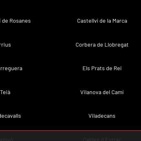
ví de Rosanes
Castellví de la Marca
rrius
Corbera de Llobregat
rreguera
Els Prats de Rei
Teià
Vilanova del Camí
decavalls
Viladecans
vinyó
Caldes d´Estrac