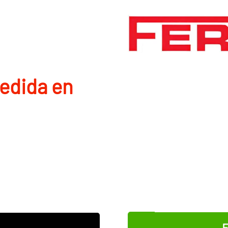
edida en
E