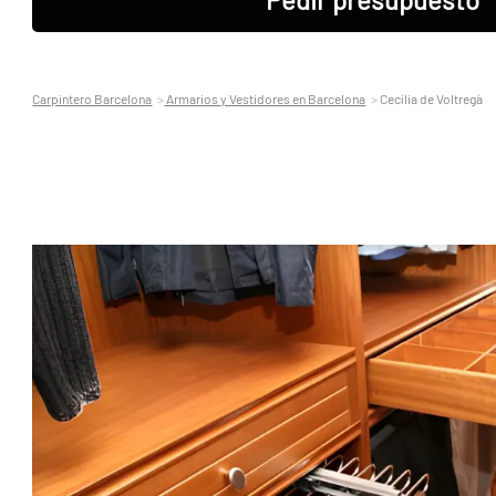
Carpintero Barcelona
Armarios y Vestidores en Barcelona
Cecília de Voltregà