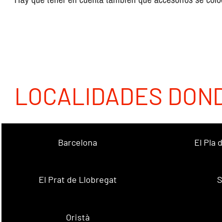
LOCALIDADES DON
Barcelona
El Pla
El Prat de Llobregat
S
Oristà