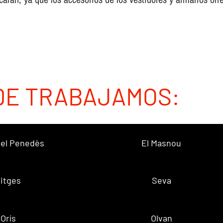
DE TRABAJAMOS:
 del Penedès
El Masnou
itges
Seva
Orís
Olvan