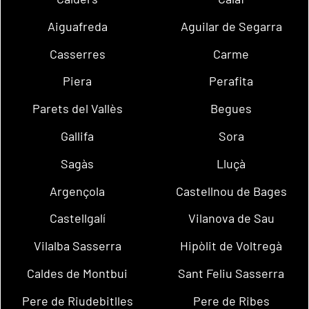
Aiguafreda
Aguilar de Segarra
Casserres
Carme
Piera
Perafita
Parets del Vallès
Begues
Gallifa
Sora
Sagàs
Lluçà
Argençola
Castellnou de Bages
Castellgalí
Vilanova de Sau
Vilalba Sasserra
Hipòlit de Voltregà
Caldes de Montbui
Sant Feliu Sasserra
Pere de Riudebitlles
Pere de Ribes