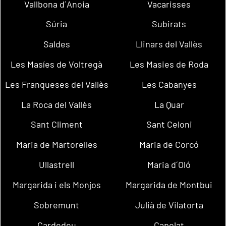
Vallbona d´Anoia
Vacarisses
Súria
Subirats
Saldes
Llinars del Vallès
Les Masíes de Voltregà
Les Masies de Roda
Les Franqueses del Vallès
Les Cabanyes
La Roca del Vallès
La Quar
Sant Climent
Sant Celoni
Maria de Martorelles
Maria de Corcó
Ullastrell
Maria d´Oló
Margarida i els Monjos
Margarida de Montbui
Sobremunt
Julià de Vilatorta
Cardedeu
Capolat