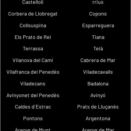
Castellolí
rrius
Corbera de Llobregat
Copons
Collsuspina
Esparreguera
Els Prats de Rei
Tiana
Terrassa
Teià
Vilanova del Camí
Cabrera de Mar
Vilafranca del Penedès
Viladecavalls
Viladecans
Badalona
Avinyonet del Penedès
Avinyó
Caldes d´Estrac
Prats de Lluçanès
Pontons
Argentona
Arenys de Munt
Arenys de Mar