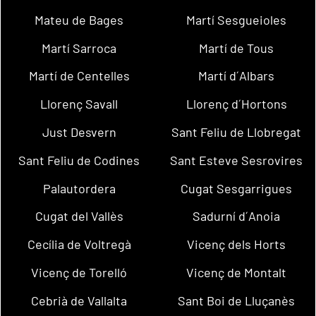
Mateu de Bages
Martí Sesgueioles
Martí Sarroca
Martí de Tous
Martí de Centelles
Martí d´Albars
Llorenç Savall
Llorenç d´Hortons
Just Desvern
Sant Feliu de Llobregat
Sant Feliu de Codines
Sant Esteve Sesrovires
Palautordera
Cugat Sesgarrigues
Cugat del Vallès
Sadurní d´Anoia
Cecília de Voltregà
Vicenç dels Horts
Vicenç de Torelló
Vicenç de Montalt
Cebrià de Vallalta
Sant Boi de Lluçanès