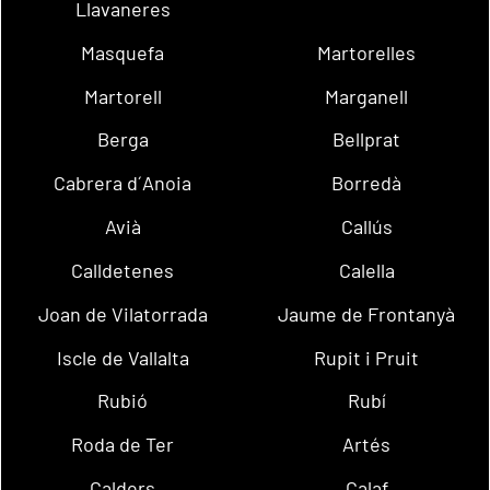
Llavaneres
Masquefa
Martorelles
Martorell
Marganell
Berga
Bellprat
Cabrera d´Anoia
Borredà
Avià
Callús
Calldetenes
Calella
Joan de Vilatorrada
Jaume de Frontanyà
Iscle de Vallalta
Rupit i Pruit
Rubió
Rubí
Roda de Ter
Artés
Calders
Calaf