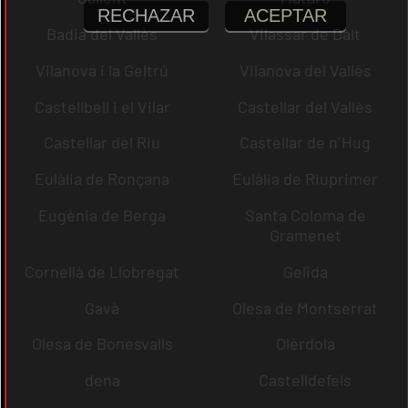
RECHAZAR
ACEPTAR
Badia del Vallès
Vilassar de Dalt
Vilanova i la Geltrú
Vilanova del Vallès
Castellbell i el Vilar
Castellar del Vallès
Castellar del Riu
Castellar de n´Hug
Eulàlia de Ronçana
Eulàlia de Riuprimer
Eugènia de Berga
Santa Coloma de
Gramenet
Cornellà de Llobregat
Gelida
Gavà
Olesa de Montserrat
Olesa de Bonesvalls
Olèrdola
dena
Castelldefels