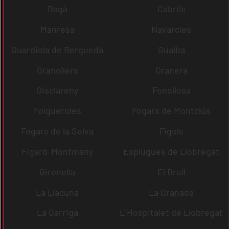
Bagà
Cabrils
Manresa
Navarcles
Guardiola de Berguedà
Gualba
Granollers
Granera
Gisclareny
Fonollosa
Folgueroles
Fogars de Montclús
Fogars de la Selva
Fígols
Figaró-Montmany
Esplugues de Llobregat
Gironella
El Brull
La Llacuna
La Granada
La Garriga
L´Hospitalet de Llobregat