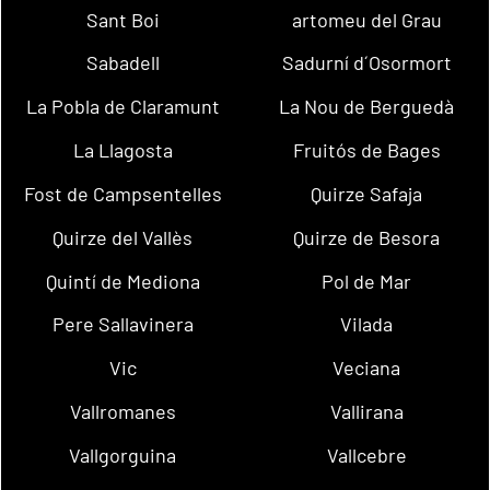
Sant Boi
artomeu del Grau
Sabadell
Sadurní d´Osormort
La Pobla de Claramunt
La Nou de Berguedà
La Llagosta
Fruitós de Bages
Fost de Campsentelles
Quirze Safaja
Quirze del Vallès
Quirze de Besora
Quintí de Mediona
Pol de Mar
Pere Sallavinera
Vilada
Vic
Veciana
Vallromanes
Vallirana
Vallgorguina
Vallcebre