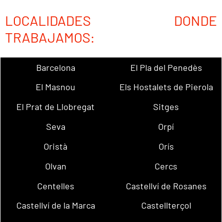
LOCALIDADES DONDE
TRABAJAMOS:
Barcelona
El Pla del Penedès
El Masnou
Els Hostalets de Pierola
El Prat de Llobregat
Sitges
Seva
Orpí
Oristà
Orís
Olvan
Cercs
Centelles
Castellví de Rosanes
Castellví de la Marca
Castellterçol