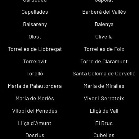
Capellades
Barberà del Vallès
Balsareny
Balenyà
Olost
Olivella
Torrelles de Llobregat
Torrelles de Foix
Torrelavit
Torre de Claramunt
Torelló
Santa Coloma de Cervelló
Maria de Palautordera
Maria de Miralles
Maria de Merlès
Viver i Serrateix
Vilobí del Penedès
Lliçà de Vall
Lliçà d´Amunt
El Bruc
Dosrius
Cubelles