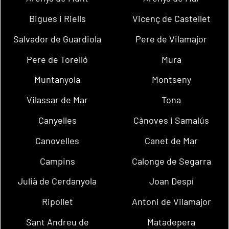
Bigues i Riells
Vicenç de Castellet
Salvador de Guardiola
Pere de Vilamajor
Pere de Torelló
Mura
Muntanyola
Montseny
Vilassar de Mar
Tona
Canyelles
Cànoves i Samalús
Canovelles
Canet de Mar
Campins
Calonge de Segarra
Julià de Cerdanyola
Joan Despí
Ripollet
Antoni de Vilamajor
Sant Andreu de
Matadepera