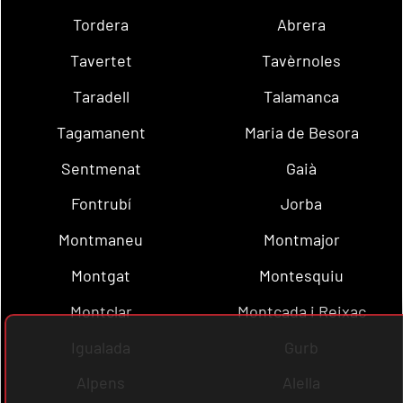
Tordera
Abrera
Tavertet
Tavèrnoles
Taradell
Talamanca
Tagamanent
Maria de Besora
Sentmenat
Gaià
Fontrubí
Jorba
Montmaneu
Montmajor
Montgat
Montesquiu
Montclar
Montcada i Reixac
Igualada
Gurb
Alpens
Alella