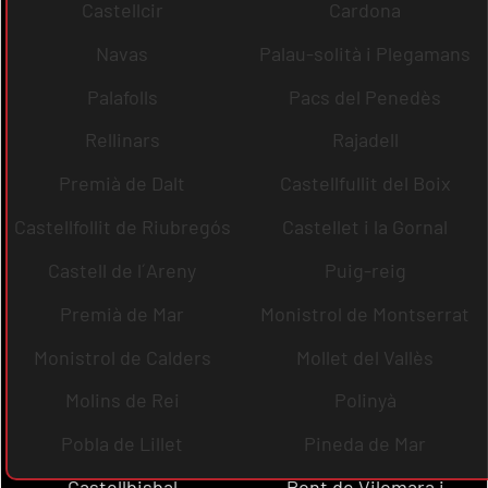
Castellcir
Cardona
Navas
Palau-solità i Plegamans
Palafolls
Pacs del Penedès
Rellinars
Rajadell
Premià de Dalt
Castellfullit del Boix
Castellfollit de Riubregós
Castellet i la Gornal
Castell de l´Areny
Puig-reig
Premià de Mar
Monistrol de Montserrat
Monistrol de Calders
Mollet del Vallès
Molins de Rei
Polinyà
Pobla de Lillet
Pineda de Mar
Castellbisbal
Pont de Vilomara i