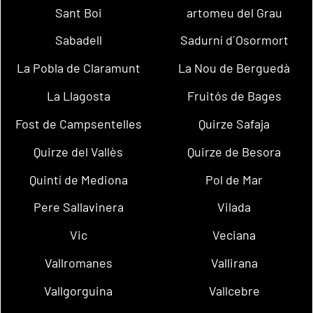
Sant Boi
artomeu del Grau
Sabadell
Sadurní d´Osormort
La Pobla de Claramunt
La Nou de Berguedà
La Llagosta
Fruitós de Bages
Fost de Campsentelles
Quirze Safaja
Quirze del Vallès
Quirze de Besora
Quintí de Mediona
Pol de Mar
Pere Sallavinera
Vilada
Vic
Veciana
Vallromanes
Vallirana
Vallgorguina
Vallcebre