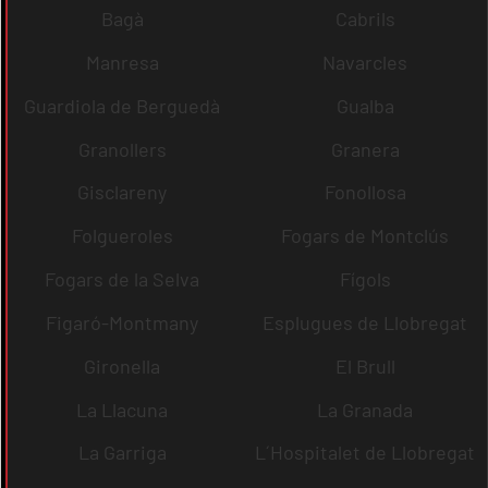
Bagà
Cabrils
Manresa
Navarcles
Guardiola de Berguedà
Gualba
Granollers
Granera
Gisclareny
Fonollosa
Folgueroles
Fogars de Montclús
Fogars de la Selva
Fígols
Figaró-Montmany
Esplugues de Llobregat
Gironella
El Brull
La Llacuna
La Granada
La Garriga
L´Hospitalet de Llobregat