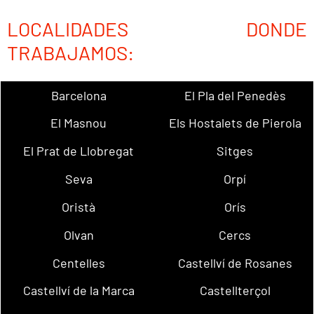
LOCALIDADES DONDE
TRABAJAMOS:
Barcelona
El Pla del Penedès
El Masnou
Els Hostalets de Pierola
El Prat de Llobregat
Sitges
Seva
Orpí
Oristà
Orís
Olvan
Cercs
Centelles
Castellví de Rosanes
Castellví de la Marca
Castellterçol