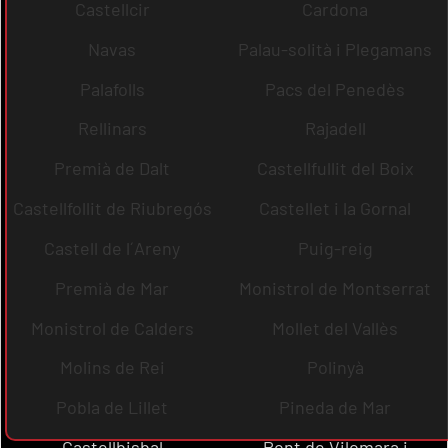
Castellcir
Cardona
Navas
Palau-solità i Plegamans
Palafolls
Pacs del Penedès
Rellinars
Rajadell
Premià de Dalt
Castellfullit del Boix
Castellfollit de Riubregós
Castellet i la Gornal
Castell de l´Areny
Puig-reig
Premià de Mar
Monistrol de Montserrat
Monistrol de Calders
Mollet del Vallès
Molins de Rei
Polinyà
Pobla de Lillet
Pineda de Mar
Castellbisbal
Pont de Vilomara i