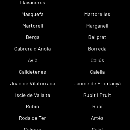
Llavaneres
Masquefa
Martorelles
Martorell
Marganell
Berga
Bellprat
Cabrera d´Anoia
Borredà
Avià
Callús
Calldetenes
Calella
Joan de Vilatorrada
Jaume de Frontanyà
Iscle de Vallalta
Rupit i Pruit
Rubió
Rubí
Roda de Ter
Artés
Calders
Calaf