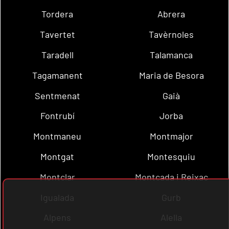
Tordera
Abrera
Tavertet
Tavèrnoles
Taradell
Talamanca
Tagamanent
Maria de Besora
Sentmenat
Gaià
Fontrubí
Jorba
Montmaneu
Montmajor
Montgat
Montesquiu
Montclar
Montcada i Reixac
Igualada
Gurb
Alpens
Alella