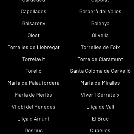
Capellades
Barberà del Vallès
Balsareny
Balenyà
Olost
Olivella
Torrelles de Llobregat
Torrelles de Foix
Torrelavit
Torre de Claramunt
Torelló
Santa Coloma de Cervelló
Maria de Palautordera
Maria de Miralles
Maria de Merlès
Viver i Serrateix
Vilobí del Penedès
Lliçà de Vall
Lliçà d´Amunt
El Bruc
Dosrius
Cubelles