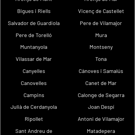
Bigues i Riells
Vicenç de Castellet
Salvador de Guardiola
Pere de Vilamajor
Pere de Torelló
Mura
Muntanyola
Montseny
Vilassar de Mar
Tona
Canyelles
Cànoves i Samalús
Canovelles
Canet de Mar
Campins
Calonge de Segarra
Julià de Cerdanyola
Joan Despí
Ripollet
Antoni de Vilamajor
Sant Andreu de
Matadepera