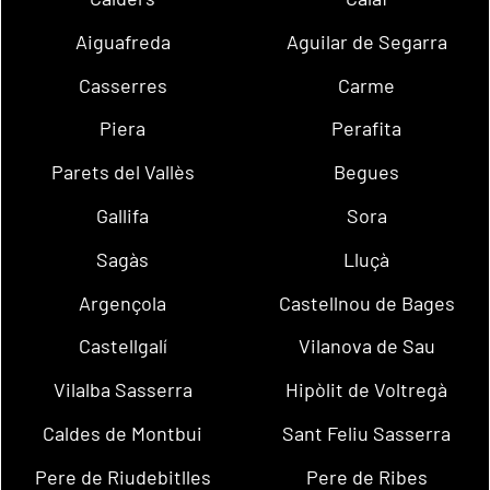
Aiguafreda
Aguilar de Segarra
Casserres
Carme
Piera
Perafita
Parets del Vallès
Begues
Gallifa
Sora
Sagàs
Lluçà
Argençola
Castellnou de Bages
Castellgalí
Vilanova de Sau
Vilalba Sasserra
Hipòlit de Voltregà
Caldes de Montbui
Sant Feliu Sasserra
Pere de Riudebitlles
Pere de Ribes