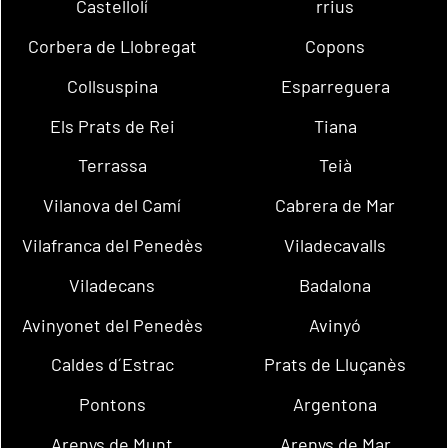
Castellolí
rrius
Corbera de Llobregat
Copons
Collsuspina
Esparreguera
Els Prats de Rei
Tiana
Terrassa
Teià
Vilanova del Camí
Cabrera de Mar
Vilafranca del Penedès
Viladecavalls
Viladecans
Badalona
Avinyonet del Penedès
Avinyó
Caldes d´Estrac
Prats de Lluçanès
Pontons
Argentona
Arenys de Munt
Arenys de Mar