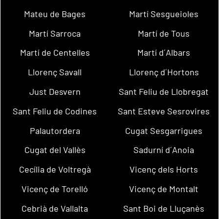
Mateu de Bages
Martí Sesgueioles
Martí Sarroca
Martí de Tous
Martí de Centelles
Martí d´Albars
Llorenç Savall
Llorenç d´Hortons
Just Desvern
Sant Feliu de Llobregat
Sant Feliu de Codines
Sant Esteve Sesrovires
Palautordera
Cugat Sesgarrigues
Cugat del Vallès
Sadurní d´Anoia
Cecília de Voltregà
Vicenç dels Horts
Vicenç de Torelló
Vicenç de Montalt
Cebrià de Vallalta
Sant Boi de Lluçanès