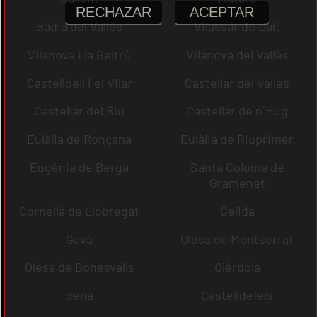
RECHAZAR
ACEPTAR
Badia del Vallès
Vilassar de Dalt
Vilanova i la Geltrú
Vilanova del Vallès
Castellbell i el Vilar
Castellar del Vallès
Castellar del Riu
Castellar de n´Hug
Eulàlia de Ronçana
Eulàlia de Riuprimer
Eugènia de Berga
Santa Coloma de
Gramenet
Cornellà de Llobregat
Gelida
Gavà
Olesa de Montserrat
Olesa de Bonesvalls
Olèrdola
dena
Castelldefels