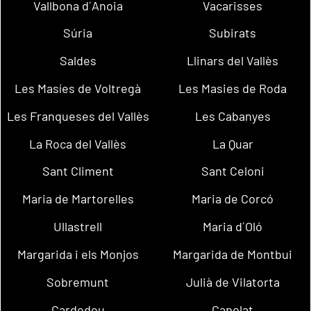
Vallbona d´Anoia
Vacarisses
Súria
Subirats
Saldes
Llinars del Vallès
Les Masíes de Voltregà
Les Masies de Roda
Les Franqueses del Vallès
Les Cabanyes
La Roca del Vallès
La Quar
Sant Climent
Sant Celoni
Maria de Martorelles
Maria de Corcó
Ullastrell
Maria d´Oló
Margarida i els Monjos
Margarida de Montbui
Sobremunt
Julià de Vilatorta
Cardedeu
Capolat