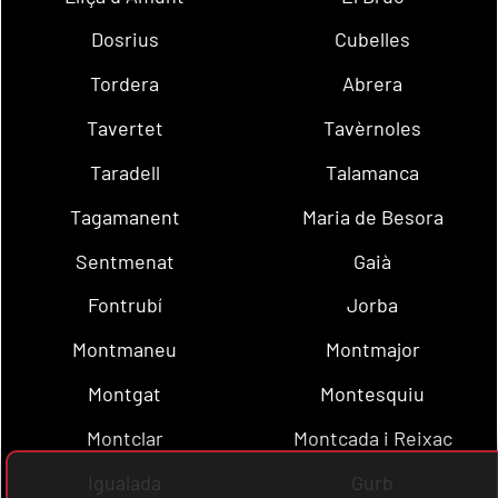
Dosrius
Cubelles
Tordera
Abrera
Tavertet
Tavèrnoles
Taradell
Talamanca
Tagamanent
Maria de Besora
Sentmenat
Gaià
Fontrubí
Jorba
Montmaneu
Montmajor
Montgat
Montesquiu
Montclar
Montcada i Reixac
Igualada
Gurb