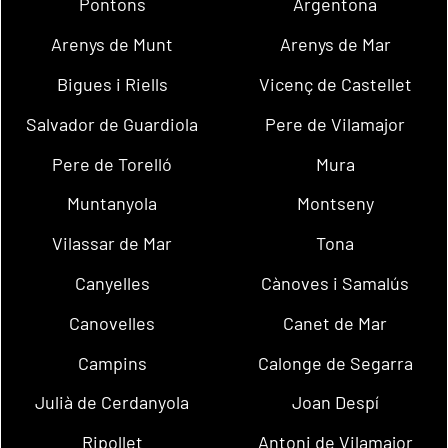
Pontons
Argentona
Arenys de Munt
Arenys de Mar
Bigues i Riells
Vicenç de Castellet
Salvador de Guardiola
Pere de Vilamajor
Pere de Torelló
Mura
Muntanyola
Montseny
Vilassar de Mar
Tona
Canyelles
Cànoves i Samalús
Canovelles
Canet de Mar
Campins
Calonge de Segarra
Julià de Cerdanyola
Joan Despí
Ripollet
Antoni de Vilamajor