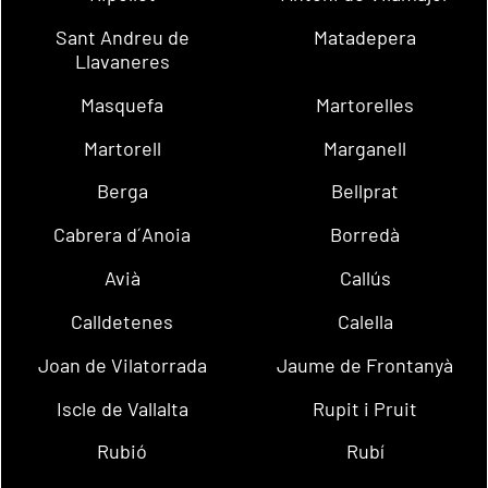
Sant Andreu de
Matadepera
Llavaneres
Masquefa
Martorelles
Martorell
Marganell
Berga
Bellprat
Cabrera d´Anoia
Borredà
Avià
Callús
Calldetenes
Calella
Joan de Vilatorrada
Jaume de Frontanyà
Iscle de Vallalta
Rupit i Pruit
Rubió
Rubí