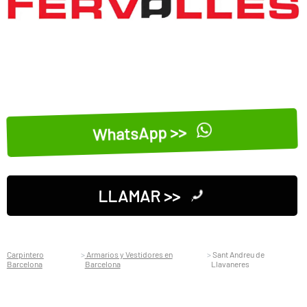
WhatsApp >>
LLAMAR >>
Carpintero
Armarios y Vestidores en
Sant Andreu de
Barcelona
Barcelona
Llavaneres