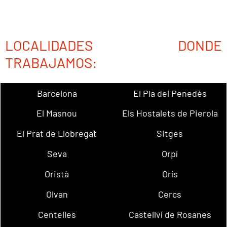
LOCALIDADES DONDE
TRABAJAMOS:
Barcelona
El Pla del Penedès
El Masnou
Els Hostalets de Pierola
El Prat de Llobregat
Sitges
Seva
Orpí
Oristà
Orís
Olvan
Cercs
Centelles
Castellví de Rosanes