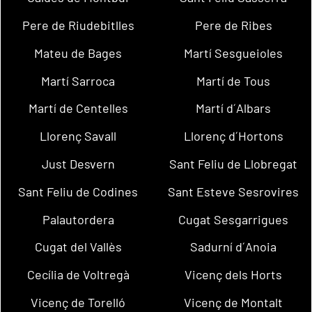
Pere de Riudebitlles
Pere de Ribes
Mateu de Bages
Martí Sesgueioles
Martí Sarroca
Martí de Tous
Martí de Centelles
Martí d´Albars
Llorenç Savall
Llorenç d´Hortons
Just Desvern
Sant Feliu de Llobregat
Sant Feliu de Codines
Sant Esteve Sesrovires
Palautordera
Cugat Sesgarrigues
Cugat del Vallès
Sadurní d´Anoia
Cecília de Voltregà
Vicenç dels Horts
Vicenç de Torelló
Vicenç de Montalt