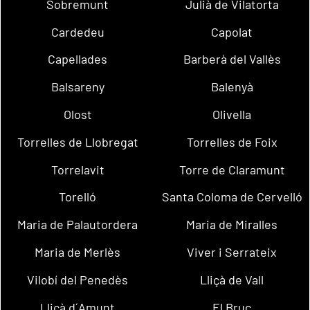
Sobremunt
Julià de Vilatorta
Cardedeu
Capolat
Capellades
Barberà del Vallès
Balsareny
Balenyà
Olost
Olivella
Torrelles de Llobregat
Torrelles de Foix
Torrelavit
Torre de Claramunt
Torelló
Santa Coloma de Cervelló
Maria de Palautordera
Maria de Miralles
Maria de Merlès
Viver i Serrateix
Vilobí del Penedès
Lliçà de Vall
Lliçà d´Amunt
El Bruc