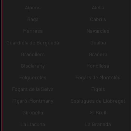
Alpens
Alella
Bagà
Cabrils
Manresa
Navarcles
Guardiola de Berguedà
Gualba
Granollers
Granera
Gisclareny
Fonollosa
Folgueroles
Fogars de Montclús
Fogars de la Selva
Fígols
Figaró-Montmany
Esplugues de Llobregat
Gironella
El Brull
La Llacuna
La Granada