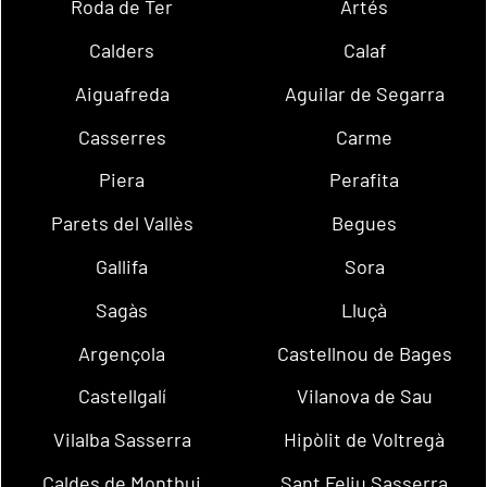
Roda de Ter
Artés
Calders
Calaf
Aiguafreda
Aguilar de Segarra
Casserres
Carme
Piera
Perafita
Parets del Vallès
Begues
Gallifa
Sora
Sagàs
Lluçà
Argençola
Castellnou de Bages
Castellgalí
Vilanova de Sau
Vilalba Sasserra
Hipòlit de Voltregà
Caldes de Montbui
Sant Feliu Sasserra