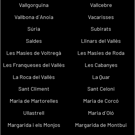
Vallgorguina
Vallcebre
Vallbona d´Anoia
Vacarisses
Súria
Subirats
Saldes
Llinars del Vallès
Les Masíes de Voltregà
Les Masies de Roda
Les Franqueses del Vallès
Les Cabanyes
La Roca del Vallès
La Quar
Sant Climent
Sant Celoni
Maria de Martorelles
Maria de Corcó
Ullastrell
Maria d´Oló
Margarida i els Monjos
Margarida de Montbui