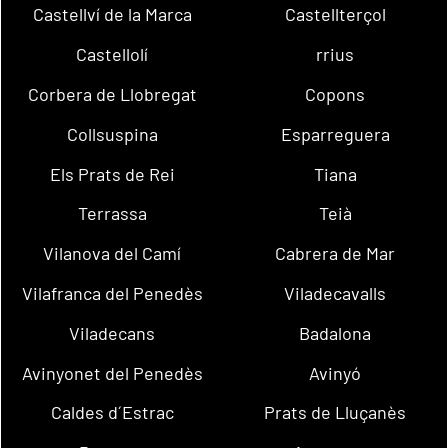
Castellví de la Marca
Castellterçol
Castellolí
rrius
Corbera de Llobregat
Copons
Collsuspina
Esparreguera
Els Prats de Rei
Tiana
Terrassa
Teià
Vilanova del Camí
Cabrera de Mar
Vilafranca del Penedès
Viladecavalls
Viladecans
Badalona
Avinyonet del Penedès
Avinyó
Caldes d´Estrac
Prats de Lluçanès