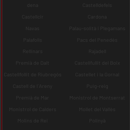
dena
Castelldefels
Castellcir
Cardona
Navas
Palau-solità i Plegamans
Palafolls
Pacs del Penedès
Rellinars
Rajadell
Premià de Dalt
Castellfullit del Boix
Castellfollit de Riubregós
Castellet i la Gornal
Castell de l´Areny
Puig-reig
Premià de Mar
Monistrol de Montserrat
Monistrol de Calders
Mollet del Vallès
Molins de Rei
Polinyà