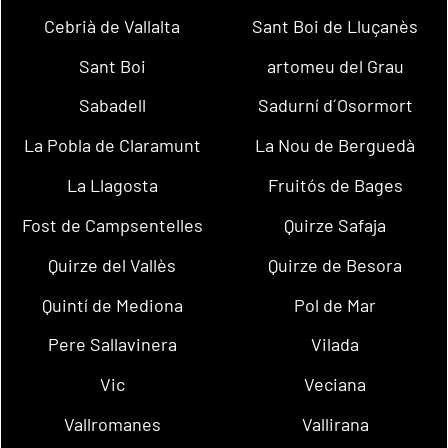
Cebrià de Vallalta
Sant Boi de Lluçanès
Sant Boi
artomeu del Grau
Sabadell
Sadurní d´Osormort
La Pobla de Claramunt
La Nou de Berguedà
La Llagosta
Fruitós de Bages
Fost de Campsentelles
Quirze Safaja
Quirze del Vallès
Quirze de Besora
Quintí de Mediona
Pol de Mar
Pere Sallavinera
Vilada
Vic
Veciana
Vallromanes
Vallirana