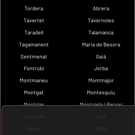
Tordera
Abrera
Tavertet
Tavèrnoles
Taradell
Talamanca
Tagamanent
Maria de Besora
Sentmenat
Gaià
Fontrubí
Jorba
Montmaneu
Montmajor
Montgat
Montesquiu
Montclar
Montcada i Reixac
Igualada
Gurb
Alpens
Alella