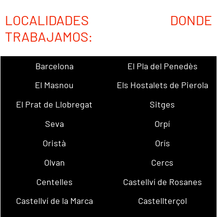
LOCALIDADES DONDE
TRABAJAMOS:
Barcelona
El Pla del Penedès
El Masnou
Els Hostalets de Pierola
El Prat de Llobregat
Sitges
Seva
Orpí
Oristà
Orís
Olvan
Cercs
Centelles
Castellví de Rosanes
Castellví de la Marca
Castellterçol