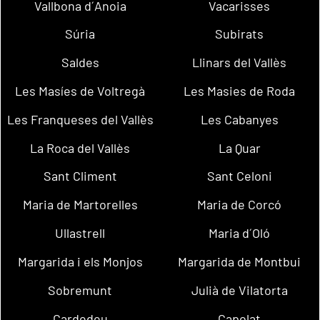
Vallbona d´Anoia
Vacarisses
Súria
Subirats
Saldes
Llinars del Vallès
Les Masíes de Voltregà
Les Masies de Roda
Les Franqueses del Vallès
Les Cabanyes
La Roca del Vallès
La Quar
Sant Climent
Sant Celoni
Maria de Martorelles
Maria de Corcó
Ullastrell
Maria d´Oló
Margarida i els Monjos
Margarida de Montbui
Sobremunt
Julià de Vilatorta
Cardedeu
Capolat