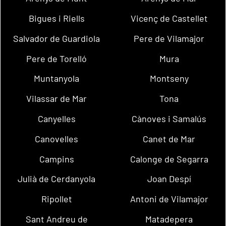
Bigues i Riells
Vicenç de Castellet
Salvador de Guardiola
Pere de Vilamajor
Pere de Torelló
Mura
Muntanyola
Montseny
Vilassar de Mar
Tona
Canyelles
Cànoves i Samalús
Canovelles
Canet de Mar
Campins
Calonge de Segarra
Julià de Cerdanyola
Joan Despí
Ripollet
Antoni de Vilamajor
Sant Andreu de
Matadepera