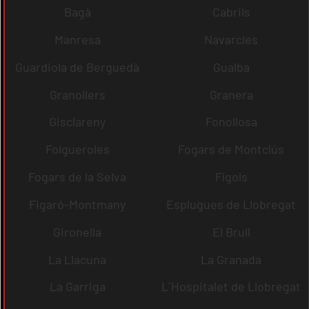
Bagà
Cabrils
Manresa
Navarcles
Guardiola de Berguedà
Gualba
Granollers
Granera
Gisclareny
Fonollosa
Folgueroles
Fogars de Montclús
Fogars de la Selva
Fígols
Figaró-Montmany
Esplugues de Llobregat
Gironella
El Brull
La Llacuna
La Granada
La Garriga
L´Hospitalet de Llobregat