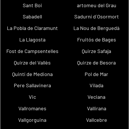
Sant Boi
artomeu del Grau
Sabadell
Sadurní d´Osormort
La Pobla de Claramunt
La Nou de Berguedà
La Llagosta
Fruitós de Bages
Fost de Campsentelles
Quirze Safaja
Quirze del Vallès
Quirze de Besora
Quintí de Mediona
Pol de Mar
Pere Sallavinera
Vilada
Vic
Veciana
Vallromanes
Vallirana
Vallgorguina
Vallcebre