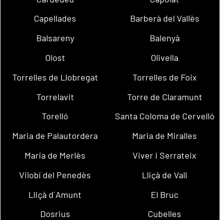
Capellades
Barberà del Vallès
Balsareny
Balenyà
Olost
Olivella
Torrelles de Llobregat
Torrelles de Foix
Torrelavit
Torre de Claramunt
Torelló
Santa Coloma de Cervelló
Maria de Palautordera
Maria de Miralles
Maria de Merlès
Viver i Serrateix
Vilobí del Penedès
Lliçà de Vall
Lliçà d´Amunt
El Bruc
Dosrius
Cubelles