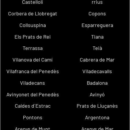
Castellolí
rrius
Corbera de Llobregat
Copons
Collsuspina
Esparreguera
Els Prats de Rei
Tiana
Terrassa
Teià
Vilanova del Camí
Cabrera de Mar
Vilafranca del Penedès
Viladecavalls
Viladecans
Badalona
Avinyonet del Penedès
Avinyó
Caldes d´Estrac
Prats de Lluçanès
Pontons
Argentona
Arenys de Munt
Arenys de Mar