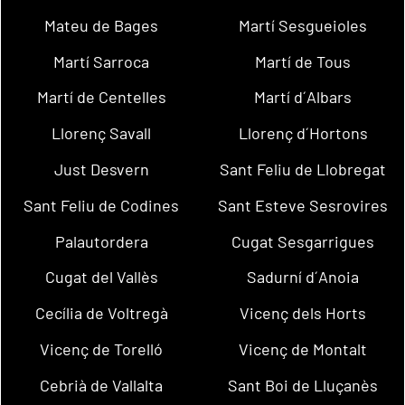
Mateu de Bages
Martí Sesgueioles
Martí Sarroca
Martí de Tous
Martí de Centelles
Martí d´Albars
Llorenç Savall
Llorenç d´Hortons
Just Desvern
Sant Feliu de Llobregat
Sant Feliu de Codines
Sant Esteve Sesrovires
Palautordera
Cugat Sesgarrigues
Cugat del Vallès
Sadurní d´Anoia
Cecília de Voltregà
Vicenç dels Horts
Vicenç de Torelló
Vicenç de Montalt
Cebrià de Vallalta
Sant Boi de Lluçanès