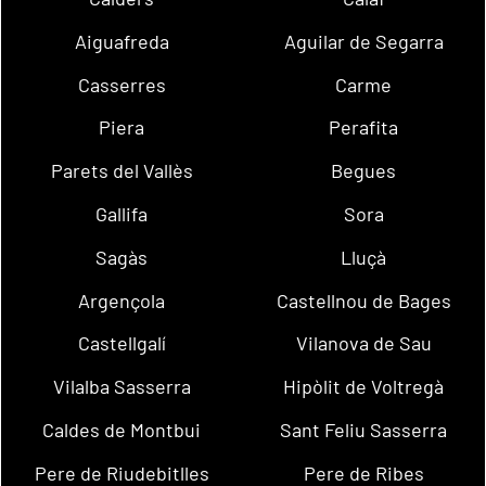
Aiguafreda
Aguilar de Segarra
Casserres
Carme
Piera
Perafita
Parets del Vallès
Begues
Gallifa
Sora
Sagàs
Lluçà
Argençola
Castellnou de Bages
Castellgalí
Vilanova de Sau
Vilalba Sasserra
Hipòlit de Voltregà
Caldes de Montbui
Sant Feliu Sasserra
Pere de Riudebitlles
Pere de Ribes