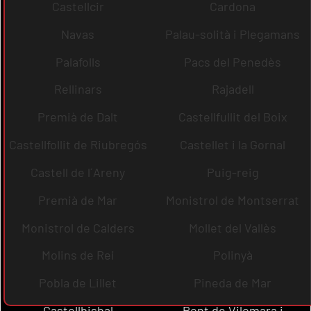
Castellcir
Cardona
Navas
Palau-solità i Plegamans
Palafolls
Pacs del Penedès
Rellinars
Rajadell
Premià de Dalt
Castellfullit del Boix
Castellfollit de Riubregós
Castellet i la Gornal
Castell de l´Areny
Puig-reig
Premià de Mar
Monistrol de Montserrat
Monistrol de Calders
Mollet del Vallès
Molins de Rei
Polinyà
Pobla de Lillet
Pineda de Mar
Castellbisbal
Pont de Vilomara i