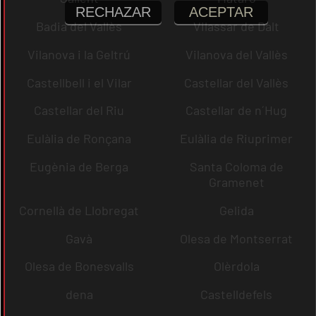
RECHAZAR
ACEPTAR
Badia del Vallès
Vilassar de Dalt
Vilanova i la Geltrú
Vilanova del Vallès
Castellbell i el Vilar
Castellar del Vallès
Castellar del Riu
Castellar de n´Hug
Eulàlia de Ronçana
Eulàlia de Riuprimer
Eugènia de Berga
Santa Coloma de
Gramenet
Cornellà de Llobregat
Gelida
Gavà
Olesa de Montserrat
Olesa de Bonesvalls
Olèrdola
dena
Castelldefels