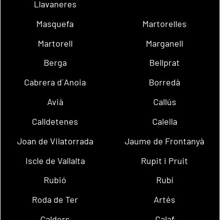
Llavaneres
Masquefa
Martorelles
Martorell
Marganell
Berga
Bellprat
Cabrera d´Anoia
Borredà
Avià
Callús
Calldetenes
Calella
Joan de Vilatorrada
Jaume de Frontanyà
Iscle de Vallalta
Rupit i Pruit
Rubió
Rubí
Roda de Ter
Artés
Calders
Calaf