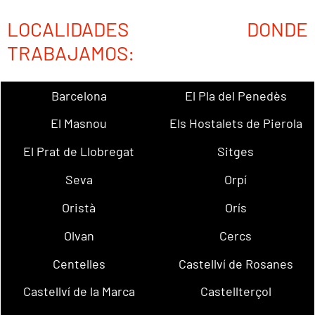
LOCALIDADES DONDE
TRABAJAMOS:
Barcelona
El Pla del Penedès
El Masnou
Els Hostalets de Pierola
El Prat de Llobregat
Sitges
Seva
Orpí
Oristà
Orís
Olvan
Cercs
Centelles
Castellví de Rosanes
Castellví de la Marca
Castellterçol