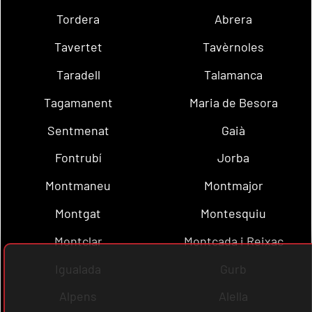
Tordera
Abrera
Tavertet
Tavèrnoles
Taradell
Talamanca
Tagamanent
Maria de Besora
Sentmenat
Gaià
Fontrubí
Jorba
Montmaneu
Montmajor
Montgat
Montesquiu
Montclar
Montcada i Reixac
Igualada
Gurb
Alpens
Alella