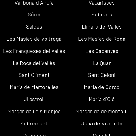
Vallbona d´Anoia
Vacarisses
Súria
Subirats
Saldes
Llinars del Vallès
Les Masíes de Voltregà
Les Masies de Roda
Les Franqueses del Vallès
Les Cabanyes
La Roca del Vallès
La Quar
Sant Climent
Sant Celoni
Maria de Martorelles
Maria de Corcó
Ullastrell
Maria d´Oló
Margarida i els Monjos
Margarida de Montbui
Sobremunt
Julià de Vilatorta
Cardedeu
Capolat