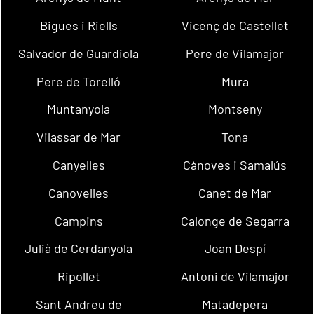
Bigues i Riells
Vicenç de Castellet
Salvador de Guardiola
Pere de Vilamajor
Pere de Torelló
Mura
Muntanyola
Montseny
Vilassar de Mar
Tona
Canyelles
Cànoves i Samalús
Canovelles
Canet de Mar
Campins
Calonge de Segarra
Julià de Cerdanyola
Joan Despí
Ripollet
Antoni de Vilamajor
Sant Andreu de
Matadepera