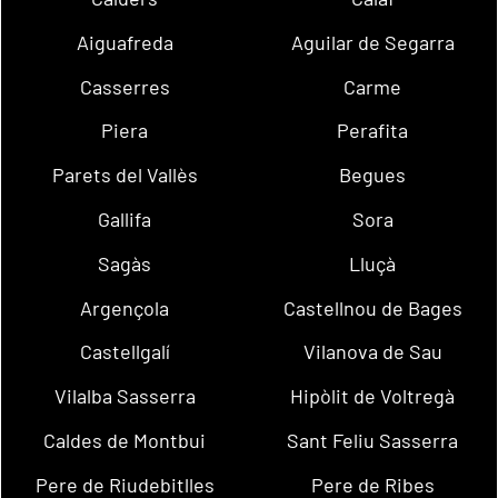
Aiguafreda
Aguilar de Segarra
Casserres
Carme
Piera
Perafita
Parets del Vallès
Begues
Gallifa
Sora
Sagàs
Lluçà
Argençola
Castellnou de Bages
Castellgalí
Vilanova de Sau
Vilalba Sasserra
Hipòlit de Voltregà
Caldes de Montbui
Sant Feliu Sasserra
Pere de Riudebitlles
Pere de Ribes