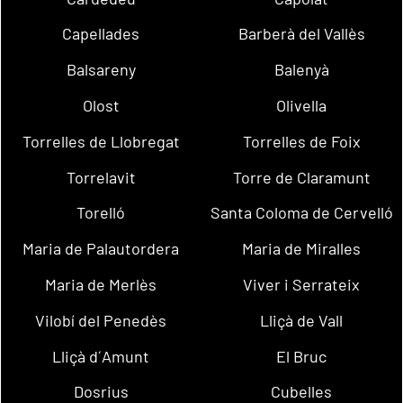
Capellades
Barberà del Vallès
Balsareny
Balenyà
Olost
Olivella
Torrelles de Llobregat
Torrelles de Foix
Torrelavit
Torre de Claramunt
Torelló
Santa Coloma de Cervelló
Maria de Palautordera
Maria de Miralles
Maria de Merlès
Viver i Serrateix
Vilobí del Penedès
Lliçà de Vall
Lliçà d´Amunt
El Bruc
Dosrius
Cubelles