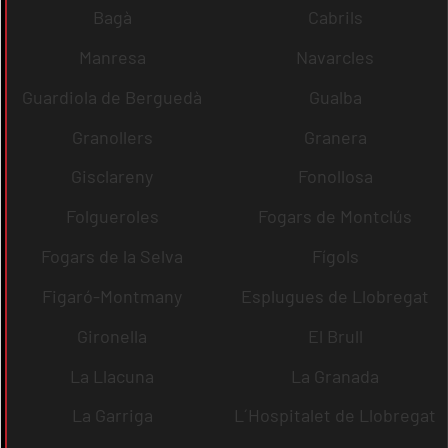
Bagà
Cabrils
Manresa
Navarcles
Guardiola de Berguedà
Gualba
Granollers
Granera
Gisclareny
Fonollosa
Folgueroles
Fogars de Montclús
Fogars de la Selva
Fígols
Figaró-Montmany
Esplugues de Llobregat
Gironella
El Brull
La Llacuna
La Granada
La Garriga
L´Hospitalet de Llobregat