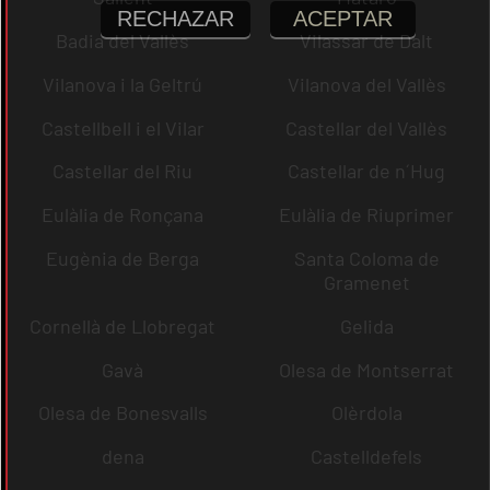
RECHAZAR
ACEPTAR
Badia del Vallès
Vilassar de Dalt
Vilanova i la Geltrú
Vilanova del Vallès
Castellbell i el Vilar
Castellar del Vallès
Castellar del Riu
Castellar de n´Hug
Eulàlia de Ronçana
Eulàlia de Riuprimer
Eugènia de Berga
Santa Coloma de
Gramenet
Cornellà de Llobregat
Gelida
Gavà
Olesa de Montserrat
Olesa de Bonesvalls
Olèrdola
dena
Castelldefels