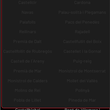
Castellcir
Cardona
Navas
Palau-solità i Plegamans
Palafolls
Pacs del Penedès
Rellinars
Rajadell
Premià de Dalt
Castellfullit del Boix
Castellfollit de Riubregós
Castellet i la Gornal
Castell de l´Areny
Puig-reig
Premià de Mar
Monistrol de Montserrat
Monistrol de Calders
Mollet del Vallès
Molins de Rei
Polinyà
Pobla de Lillet
Pineda de Mar
Castellbisbal
Pont de Vilomara i