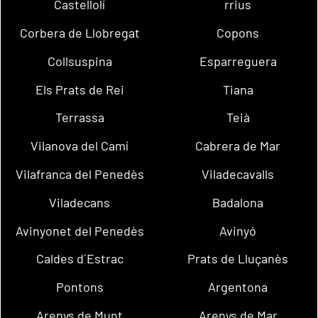
Castellolí
rrius
Corbera de Llobregat
Copons
Collsuspina
Esparreguera
Els Prats de Rei
Tiana
Terrassa
Teià
Vilanova del Camí
Cabrera de Mar
Vilafranca del Penedès
Viladecavalls
Viladecans
Badalona
Avinyonet del Penedès
Avinyó
Caldes d´Estrac
Prats de Lluçanès
Pontons
Argentona
Arenys de Munt
Arenys de Mar