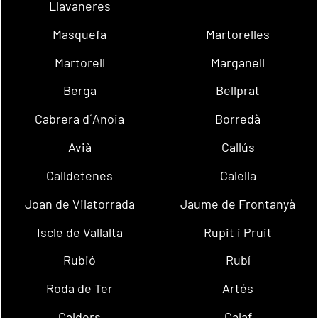
Llavaneres
Masquefa
Martorelles
Martorell
Marganell
Berga
Bellprat
Cabrera d´Anoia
Borredà
Avià
Callús
Calldetenes
Calella
Joan de Vilatorrada
Jaume de Frontanyà
Iscle de Vallalta
Rupit i Pruit
Rubió
Rubí
Roda de Ter
Artés
Calders
Calaf