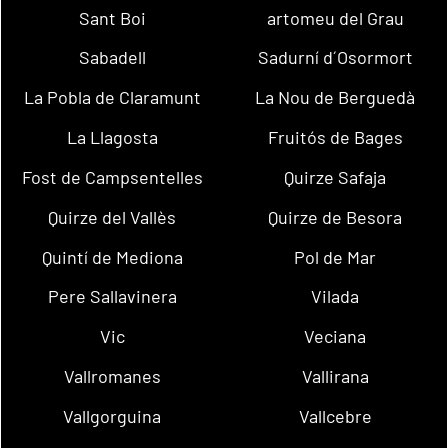
Sant Boi
artomeu del Grau
Sabadell
Sadurní d´Osormort
La Pobla de Claramunt
La Nou de Berguedà
La Llagosta
Fruitós de Bages
Fost de Campsentelles
Quirze Safaja
Quirze del Vallès
Quirze de Besora
Quintí de Mediona
Pol de Mar
Pere Sallavinera
Vilada
Vic
Veciana
Vallromanes
Vallirana
Vallgorguina
Vallcebre