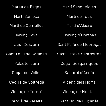
Mateu de Bages
Martí Sesgueioles
Martí Sarroca
Martí de Tous
Martí de Centelles
Martí d´Albars
Llorenç Savall
Llorenç d´Hortons
Just Desvern
Sant Feliu de Llobregat
Sant Feliu de Codines
Sant Esteve Sesrovires
Palautordera
Cugat Sesgarrigues
Cugat del Vallès
Sadurní d´Anoia
Cecília de Voltregà
Vicenç dels Horts
Vicenç de Torelló
Vicenç de Montalt
Cebrià de Vallalta
Sant Boi de Lluçanès