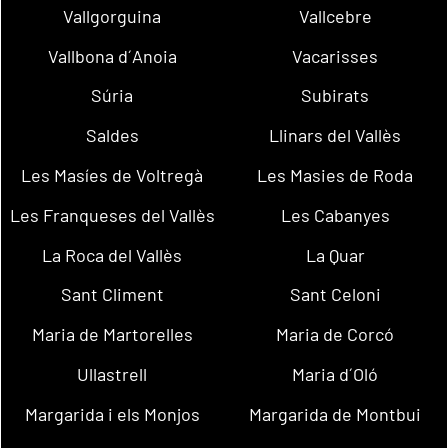
Vallgorguina
Vallcebre
Vallbona d´Anoia
Vacarisses
Súria
Subirats
Saldes
Llinars del Vallès
Les Masíes de Voltregà
Les Masies de Roda
Les Franqueses del Vallès
Les Cabanyes
La Roca del Vallès
La Quar
Sant Climent
Sant Celoni
Maria de Martorelles
Maria de Corcó
Ullastrell
Maria d´Oló
Margarida i els Monjos
Margarida de Montbui