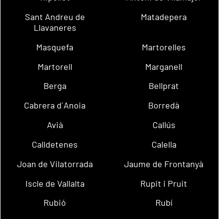
Sant Andreu de
Matadepera
Llavaneres
Masquefa
Martorelles
Martorell
Marganell
Berga
Bellprat
Cabrera d´Anoia
Borredà
Avià
Callús
Calldetenes
Calella
Joan de Vilatorrada
Jaume de Frontanyà
Iscle de Vallalta
Rupit i Pruit
Rubió
Rubí