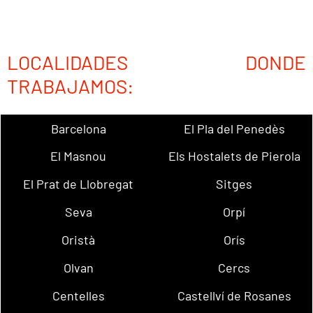
LOCALIDADES DONDE
TRABAJAMOS:
Barcelona
El Pla del Penedès
El Masnou
Els Hostalets de Pierola
El Prat de Llobregat
Sitges
Seva
Orpí
Oristà
Orís
Olvan
Cercs
Centelles
Castellví de Rosanes