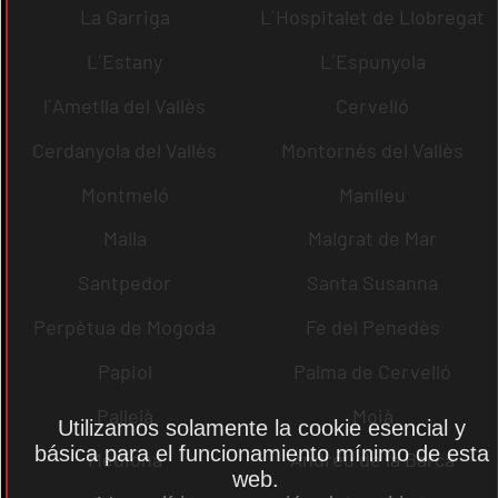
La Garriga
L´Hospitalet de Llobregat
L´Estany
L´Espunyola
l´Ametlla del Vallès
Cervelló
Cerdanyola del Vallès
Montornès del Vallès
Montmeló
Manlleu
Malla
Malgrat de Mar
Santpedor
Santa Susanna
Perpètua de Mogoda
Fe del Penedès
Papiol
Palma de Cervelló
Pallejà
Moià
Utilizamos solamente la cookie esencial y
básica para el funcionamiento mínimo de esta
Mediona
Andreu de la Barca
web.