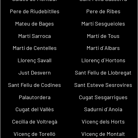
Pere de Riudebitlles
Pere de Ribes
Mateu de Bages
Martí Sesgueioles
Martí Sarroca
Martí de Tous
Martí de Centelles
Martí d´Albars
Llorenç Savall
Llorenç d´Hortons
Just Desvern
Sant Feliu de Llobregat
Sant Feliu de Codines
Sant Esteve Sesrovires
Palautordera
Cugat Sesgarrigues
Cugat del Vallès
Sadurní d´Anoia
Cecília de Voltregà
Vicenç dels Horts
Vicenç de Torelló
Vicenç de Montalt