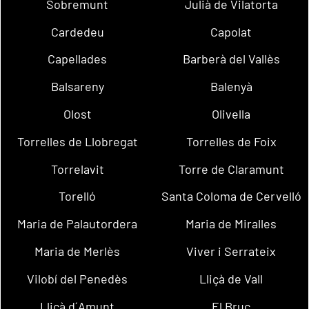
Sobremunt
Julià de Vilatorta
Cardedeu
Capolat
Capellades
Barberà del Vallès
Balsareny
Balenyà
Olost
Olivella
Torrelles de Llobregat
Torrelles de Foix
Torrelavit
Torre de Claramunt
Torelló
Santa Coloma de Cervelló
Maria de Palautordera
Maria de Miralles
Maria de Merlès
Viver i Serrateix
Vilobí del Penedès
Lliçà de Vall
Lliçà d´Amunt
El Bruc