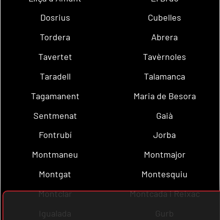
Dosrius
Cubelles
Tordera
Abrera
Tavertet
Tavèrnoles
Taradell
Talamanca
Tagamanent
Maria de Besora
Sentmenat
Gaià
Fontrubí
Jorba
Montmaneu
Montmajor
Montgat
Montesquiu
Montclar
Montcada i Reixac
Igualada
Gurb