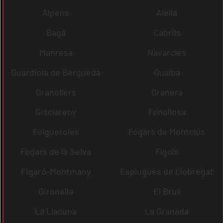
Alpens
Alella
Bagà
Cabrils
Manresa
Navarcles
Guardiola de Berguedà
Gualba
Granollers
Granera
Gisclareny
Fonollosa
Folgueroles
Fogars de Montclús
Fogars de la Selva
Fígols
Figaró-Montmany
Esplugues de Llobregat
Gironella
El Brull
La Llacuna
La Granada