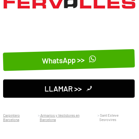
WhatsApp >>
LLAMAR >>
Carpintero
Armarios y Vestidores en
Sant Esteve
Barcelona
Barcelona
Sesrovires