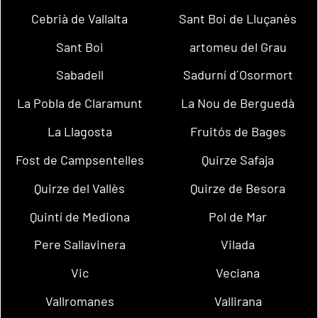
Cebrià de Vallalta
Sant Boi de Lluçanès
Sant Boi
artomeu del Grau
Sabadell
Sadurní d´Osormort
La Pobla de Claramunt
La Nou de Berguedà
La Llagosta
Fruitós de Bages
Fost de Campsentelles
Quirze Safaja
Quirze del Vallès
Quirze de Besora
Quintí de Mediona
Pol de Mar
Pere Sallavinera
Vilada
Vic
Veciana
Vallromanes
Vallirana