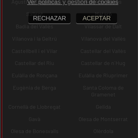
Agustí de Lluçanès
Adrià de Besòs
Ver políticas y gestión de cookies
Sallent
Mataró
RECHAZAR
ACEPTAR
Badia del Vallès
Vilassar de Dalt
Vilanova i la Geltrú
Vilanova del Vallès
Castellbell i el Vilar
Castellar del Vallès
Castellar del Riu
Castellar de n´Hug
Eulàlia de Ronçana
Eulàlia de Riuprimer
Eugènia de Berga
Santa Coloma de
Gramenet
Cornellà de Llobregat
Gelida
Gavà
Olesa de Montserrat
Olesa de Bonesvalls
Olèrdola