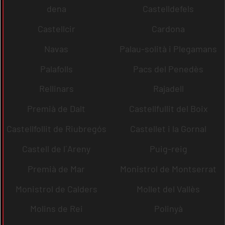
dena
Castelldefels
Castellcir
Cardona
Navas
Palau-solità i Plegamans
Palafolls
Pacs del Penedès
Rellinars
Rajadell
Premià de Dalt
Castellfullit del Boix
Castellfollit de Riubregós
Castellet i la Gornal
Castell de l´Areny
Puig-reig
Premià de Mar
Monistrol de Montserrat
Monistrol de Calders
Mollet del Vallès
Molins de Rei
Polinyà