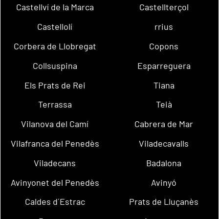
Castellví de la Marca
Castellterçol
Castellolí
rrius
Corbera de Llobregat
Copons
Collsuspina
Esparreguera
Els Prats de Rei
Tiana
Terrassa
Teià
Vilanova del Camí
Cabrera de Mar
Vilafranca del Penedès
Viladecavalls
Viladecans
Badalona
Avinyonet del Penedès
Avinyó
Caldes d´Estrac
Prats de Lluçanès