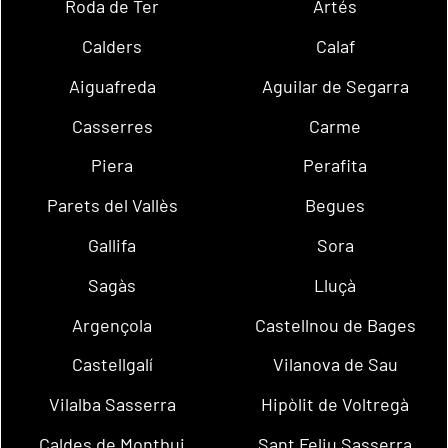
Roda de Ter
Artés
Calders
Calaf
Aiguafreda
Aguilar de Segarra
Casserres
Carme
Piera
Perafita
Parets del Vallès
Begues
Gallifa
Sora
Sagàs
Lluçà
Argençola
Castellnou de Bages
Castellgalí
Vilanova de Sau
Vilalba Sasserra
Hipòlit de Voltregà
Caldes de Montbui
Sant Feliu Sasserra