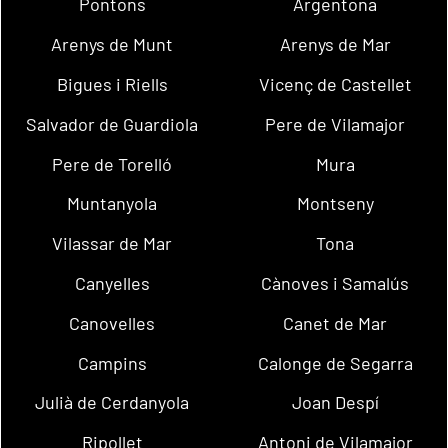
Pontons
Argentona
Arenys de Munt
Arenys de Mar
Bigues i Riells
Vicenç de Castellet
Salvador de Guardiola
Pere de Vilamajor
Pere de Torelló
Mura
Muntanyola
Montseny
Vilassar de Mar
Tona
Canyelles
Cànoves i Samalús
Canovelles
Canet de Mar
Campins
Calonge de Segarra
Julià de Cerdanyola
Joan Despí
Ripollet
Antoni de Vilamajor