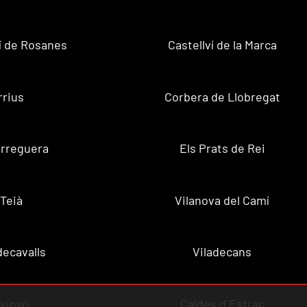
ví de Rosanes
Castellví de la Marca
rrius
Corbera de Llobregat
rreguera
Els Prats de Rei
Teià
Vilanova del Camí
decavalls
Viladecans
vinyó
Caldes d´Estrac