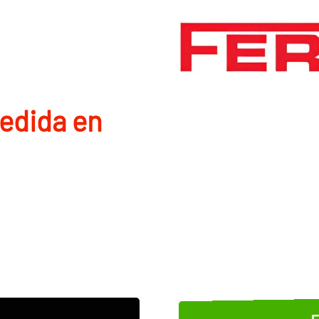
edida en
E