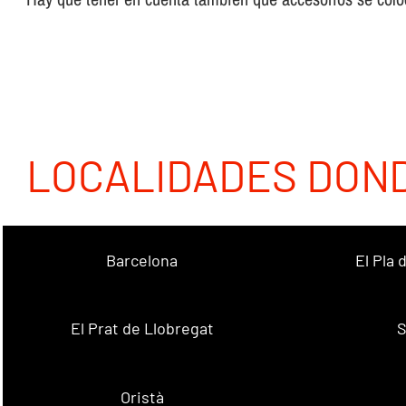
LOCALIDADES DON
Barcelona
El Pla
El Prat de Llobregat
S
Oristà