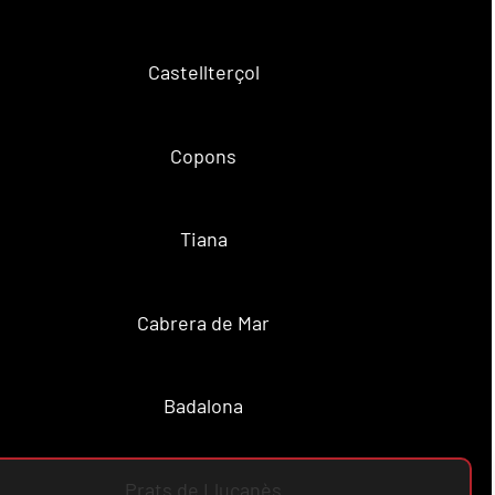
Castellterçol
Copons
Tiana
Cabrera de Mar
Badalona
Prats de Lluçanès