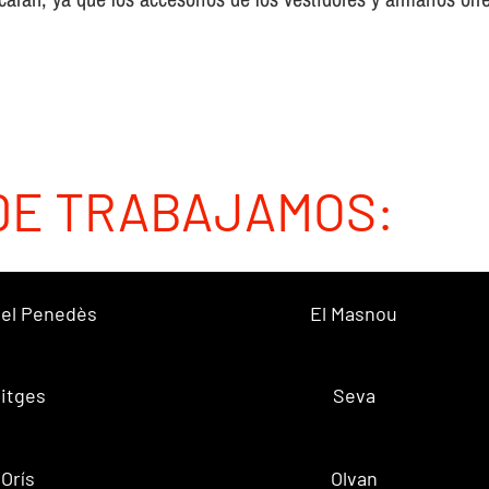
DE TRABAJAMOS:
 del Penedès
El Masnou
itges
Seva
Orís
Olvan