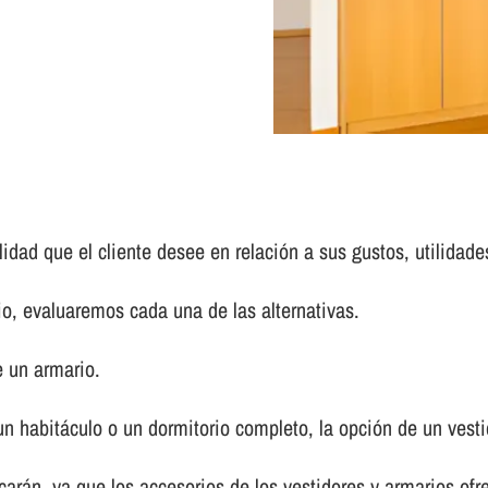
idad que el cliente desee en relación a sus gustos, utilidade
 evaluaremos cada una de las alternativas.
 un armario.
n habitáculo o un dormitorio completo, la opción de un vest
arán, ya que los accesorios de los vestidores y armarios of