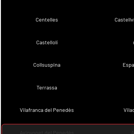
Centelles
Castell
Castellolí
Collsuspina
Espa
Terrassa
Vilafranca del Penedès
Vila
Avinyonet del Penedès
A