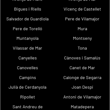
Bigues i Riells
Vicenç de Castellet
Salvador de Guardiola
Pere de Vilamajor
Pere de Torelló
Mura
Muntanyola
Montseny
Vilassar de Mar
Tona
Canyelles
Cànoves i Samalús
Canovelles
Canet de Mar
Campins
Calonge de Segarra
Julià de Cerdanyola
Joan Despí
Ripollet
Antoni de Vilamajor
Sant Andreu de
Matadepera