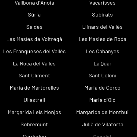
Vallbona d´Anoia
Vacarisses
Súria
Subirats
Saldes
Llinars del Vallès
Les Masíes de Voltregà
Les Masies de Roda
Les Franqueses del Vallès
Les Cabanyes
La Roca del Vallès
La Quar
Sant Climent
Sant Celoni
Maria de Martorelles
Maria de Corcó
Ullastrell
Maria d´Oló
Margarida i els Monjos
Margarida de Montbui
Sobremunt
Julià de Vilatorta
Cardedeu
Capolat