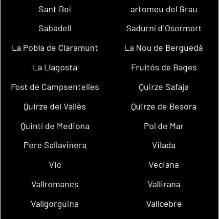
Sant Boi
artomeu del Grau
Sabadell
Sadurní d´Osormort
La Pobla de Claramunt
La Nou de Berguedà
La Llagosta
Fruitós de Bages
Fost de Campsentelles
Quirze Safaja
Quirze del Vallès
Quirze de Besora
Quintí de Mediona
Pol de Mar
Pere Sallavinera
Vilada
Vic
Veciana
Vallromanes
Vallirana
Vallgorguina
Vallcebre