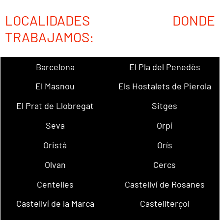
LOCALIDADES DONDE
TRABAJAMOS:
Barcelona
El Pla del Penedès
El Masnou
Els Hostalets de Pierola
El Prat de Llobregat
Sitges
Seva
Orpí
Oristà
Orís
Olvan
Cercs
Centelles
Castellví de Rosanes
Castellví de la Marca
Castellterçol