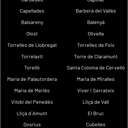
Capellades
Barberà del Vallès
Balsareny
Balenyà
Olost
Olivella
Torrelles de Llobregat
Torrelles de Foix
Torrelavit
Torre de Claramunt
Torelló
Santa Coloma de Cervelló
Maria de Palautordera
Maria de Miralles
Maria de Merlès
Viver i Serrateix
Vilobí del Penedès
Lliçà de Vall
Lliçà d´Amunt
El Bruc
Dosrius
Cubelles