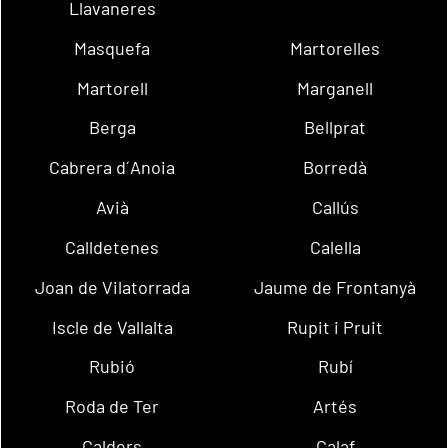
Llavaneres
Masquefa
Martorelles
Martorell
Marganell
Berga
Bellprat
Cabrera d´Anoia
Borredà
Avià
Callús
Calldetenes
Calella
Joan de Vilatorrada
Jaume de Frontanyà
Iscle de Vallalta
Rupit i Pruit
Rubió
Rubí
Roda de Ter
Artés
Calders
Calaf