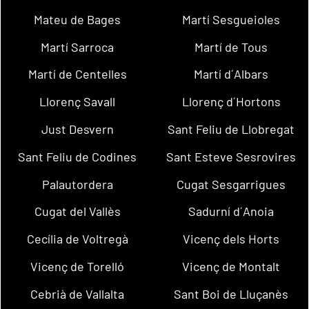
Mateu de Bages
Martí Sesgueioles
Martí Sarroca
Martí de Tous
Martí de Centelles
Martí d´Albars
Llorenç Savall
Llorenç d´Hortons
Just Desvern
Sant Feliu de Llobregat
Sant Feliu de Codines
Sant Esteve Sesrovires
Palautordera
Cugat Sesgarrigues
Cugat del Vallès
Sadurní d´Anoia
Cecília de Voltregà
Vicenç dels Horts
Vicenç de Torelló
Vicenç de Montalt
Cebrià de Vallalta
Sant Boi de Lluçanès