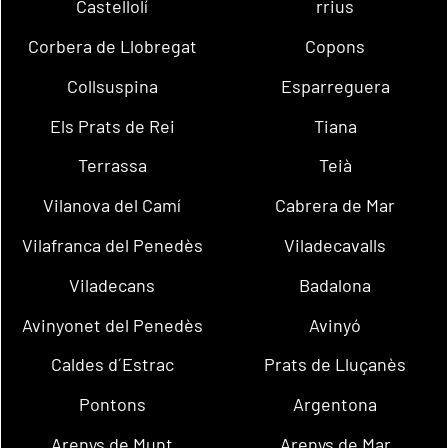
Castellolí
rrius
Corbera de Llobregat
Copons
Collsuspina
Esparreguera
Els Prats de Rei
Tiana
Terrassa
Teià
Vilanova del Camí
Cabrera de Mar
Vilafranca del Penedès
Viladecavalls
Viladecans
Badalona
Avinyonet del Penedès
Avinyó
Caldes d´Estrac
Prats de Lluçanès
Pontons
Argentona
Arenys de Munt
Arenys de Mar