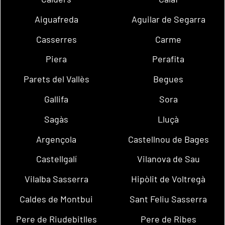
Aiguafreda
Aguilar de Segarra
Casserres
Carme
Piera
Perafita
Parets del Vallès
Begues
Gallifa
Sora
Sagàs
Lluçà
Argençola
Castellnou de Bages
Castellgalí
Vilanova de Sau
Vilalba Sasserra
Hipòlit de Voltregà
Caldes de Montbui
Sant Feliu Sasserra
Pere de Riudebitlles
Pere de Ribes