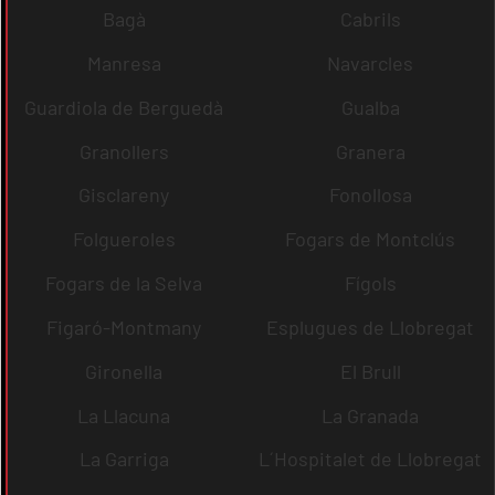
Bagà
Cabrils
Manresa
Navarcles
Guardiola de Berguedà
Gualba
Granollers
Granera
Gisclareny
Fonollosa
Folgueroles
Fogars de Montclús
Fogars de la Selva
Fígols
Figaró-Montmany
Esplugues de Llobregat
Gironella
El Brull
La Llacuna
La Granada
La Garriga
L´Hospitalet de Llobregat