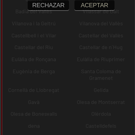
RECHAZAR
ACEPTAR
Badia del Vallès
Vilassar de Dalt
Vilanova i la Geltrú
Vilanova del Vallès
Castellbell i el Vilar
Castellar del Vallès
Castellar del Riu
Castellar de n´Hug
Eulàlia de Ronçana
Eulàlia de Riuprimer
Eugènia de Berga
Santa Coloma de
Gramenet
Cornellà de Llobregat
Gelida
Gavà
Olesa de Montserrat
Olesa de Bonesvalls
Olèrdola
dena
Castelldefels