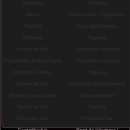
Castellcir
Cardona
Navas
Palau-solità i Plegamans
Palafolls
Pacs del Penedès
Rellinars
Rajadell
Premià de Dalt
Castellfullit del Boix
Castellfollit de Riubregós
Castellet i la Gornal
Castell de l´Areny
Puig-reig
Premià de Mar
Monistrol de Montserrat
Monistrol de Calders
Mollet del Vallès
Molins de Rei
Polinyà
Pobla de Lillet
Pineda de Mar
Castellbisbal
Pont de Vilomara i