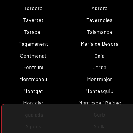
Tordera
Abrera
Tavertet
Tavèrnoles
Taradell
Talamanca
Tagamanent
Maria de Besora
Sentmenat
Gaià
Fontrubí
Jorba
Montmaneu
Montmajor
Montgat
Montesquiu
Montclar
Montcada i Reixac
Igualada
Gurb
Alpens
Alella