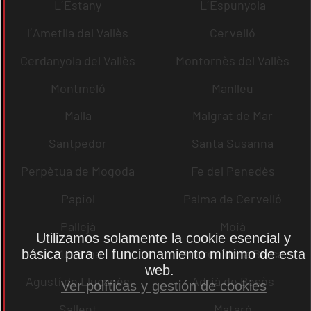
L´Estany
L´Espunyola
l´Ametlla del Vallès
Cervelló
Cerdanyola del Vallès
Montornès del Vallès
Montmeló
Manlleu
Malla
Malgrat de Mar
Santpedor
Santa Susanna
Perpètua de Mogoda
Fe del Penedès
Papiol
Palma de Cervelló
Pallejà
Moià
Utilizamos solamente la cookie esencial y
Mediona
Andreu de la Barca
básica para el funcionamiento mínimo de esta
web.
Agustí de Lluçanès
Adrià de Besòs
Ver políticas y gestión de cookies
Sallent
Mataró