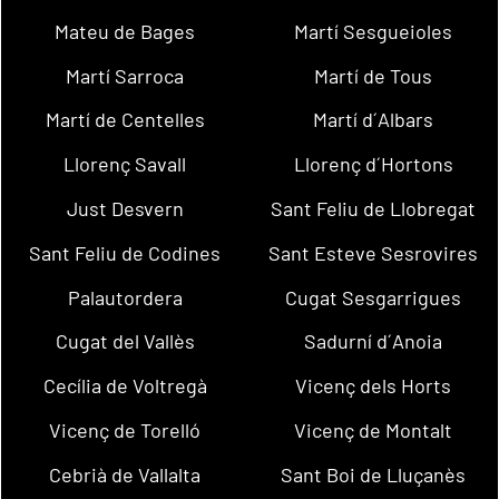
Mateu de Bages
Martí Sesgueioles
Martí Sarroca
Martí de Tous
Martí de Centelles
Martí d´Albars
Llorenç Savall
Llorenç d´Hortons
Just Desvern
Sant Feliu de Llobregat
Sant Feliu de Codines
Sant Esteve Sesrovires
Palautordera
Cugat Sesgarrigues
Cugat del Vallès
Sadurní d´Anoia
Cecília de Voltregà
Vicenç dels Horts
Vicenç de Torelló
Vicenç de Montalt
Cebrià de Vallalta
Sant Boi de Lluçanès