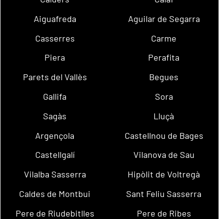
Aiguafreda
Aguilar de Segarra
Casserres
Carme
Piera
Perafita
Parets del Vallès
Begues
Gallifa
Sora
Sagàs
Lluçà
Argençola
Castellnou de Bages
Castellgalí
Vilanova de Sau
Vilalba Sasserra
Hipòlit de Voltregà
Caldes de Montbui
Sant Feliu Sasserra
Pere de Riudebitlles
Pere de Ribes