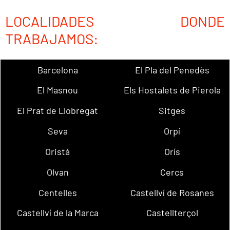
LOCALIDADES DONDE
TRABAJAMOS:
Barcelona
El Pla del Penedès
El Masnou
Els Hostalets de Pierola
El Prat de Llobregat
Sitges
Seva
Orpí
Oristà
Orís
Olvan
Cercs
Centelles
Castellví de Rosanes
Castellví de la Marca
Castellterçol