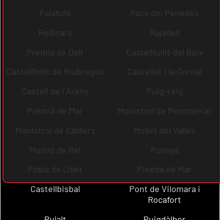
Palafolls
Pacs del Penedès
Rellinars
Rajadell
Premià de Dalt
Castellfullit del Boix
Castellfollit de Riubregós
Castellet i la Gornal
Castell de l´Areny
Puig-reig
Premià de Mar
Monistrol de Montserrat
Monistrol de Calders
Mollet del Vallès
Molins de Rei
Polinyà
Pobla de Lillet
Pineda de Mar
Castellbisbal
Pont de Vilomara i
Rocafort
Pujalt
Puigdàlber