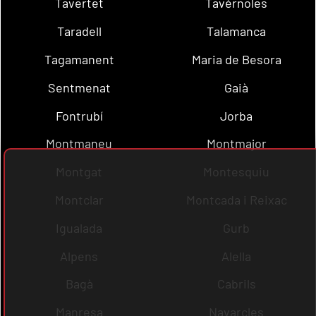
Tavertet
Tavèrnoles
Taradell
Talamanca
Tagamanent
Maria de Besora
Sentmenat
Gaià
Fontrubí
Jorba
Montmaneu
Montmajor
Montgat
Montesquiu
Montclar
Montcada i Reixac
Igualada
Gurb
Alpens
Alella
Bagà
Cabrils
Manresa
Navarcles