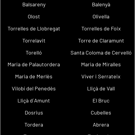
Balsareny
Balenyà
Olost
Olivella
Torrelles de Llobregat
Torrelles de Foix
Torrelavit
Torre de Claramunt
Torelló
Santa Coloma de Cervelló
Maria de Palautordera
Maria de Miralles
Maria de Merlès
Viver i Serrateix
Vilobí del Penedès
Lliçà de Vall
Lliçà d´Amunt
El Bruc
Dosrius
Cubelles
Tordera
Abrera