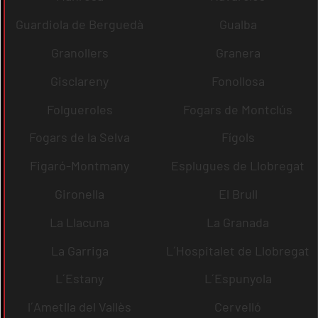
Guardiola de Berguedà
Gualba
Granollers
Granera
Gisclareny
Fonollosa
Folgueroles
Fogars de Montclús
Fogars de la Selva
Fígols
Figaró-Montmany
Esplugues de Llobregat
Gironella
El Brull
La Llacuna
La Granada
La Garriga
L´Hospitalet de Llobregat
L´Estany
L´Espunyola
l´Ametlla del Vallès
Cervelló