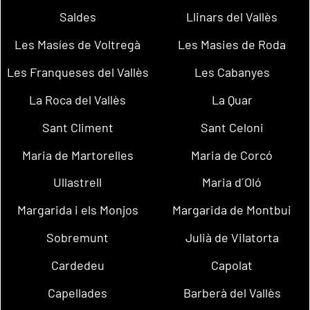
Saldes
Llinars del Vallès
Les Masíes de Voltregà
Les Masies de Roda
Les Franqueses del Vallès
Les Cabanyes
La Roca del Vallès
La Quar
Sant Climent
Sant Celoni
Maria de Martorelles
Maria de Corcó
Ullastrell
Maria d´Oló
Margarida i els Monjos
Margarida de Montbui
Sobremunt
Julià de Vilatorta
Cardedeu
Capolat
Capellades
Barberà del Vallès