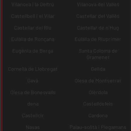
Vilanova i la Geltrú
Vilanova del Vallès
Castellbell i el Vilar
Castellar del Vallès
Castellar del Riu
Castellar de n´Hug
Eulàlia de Ronçana
Eulàlia de Riuprimer
Eugènia de Berga
Santa Coloma de
Gramenet
Cornellà de Llobregat
Gelida
Gavà
Olesa de Montserrat
Olesa de Bonesvalls
Olèrdola
dena
Castelldefels
Castellcir
Cardona
Navas
Palau-solità i Plegamans