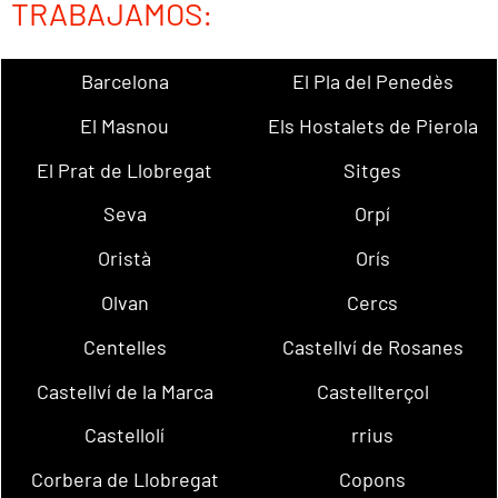
TRABAJAMOS:
Barcelona
El Pla del Penedès
El Masnou
Els Hostalets de Pierola
El Prat de Llobregat
Sitges
Seva
Orpí
Oristà
Orís
Olvan
Cercs
Centelles
Castellví de Rosanes
Castellví de la Marca
Castellterçol
Castellolí
rrius
Corbera de Llobregat
Copons