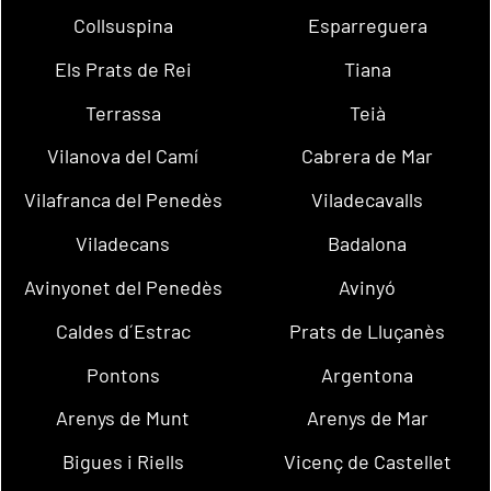
Collsuspina
Esparreguera
Els Prats de Rei
Tiana
Terrassa
Teià
Vilanova del Camí
Cabrera de Mar
Vilafranca del Penedès
Viladecavalls
Viladecans
Badalona
Avinyonet del Penedès
Avinyó
Caldes d´Estrac
Prats de Lluçanès
Pontons
Argentona
Arenys de Munt
Arenys de Mar
Bigues i Riells
Vicenç de Castellet