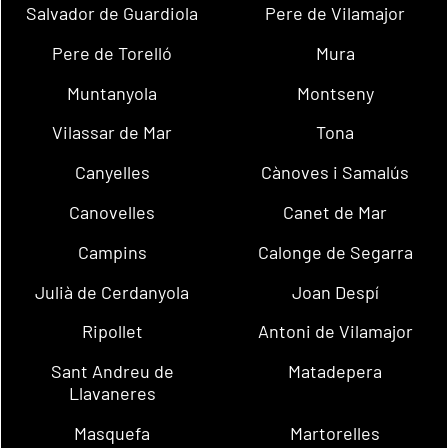
Salvador de Guardiola
Pere de Vilamajor
Pere de Torelló
Mura
Muntanyola
Montseny
Vilassar de Mar
Tona
Canyelles
Cànoves i Samalús
Canovelles
Canet de Mar
Campins
Calonge de Segarra
Julià de Cerdanyola
Joan Despí
Ripollet
Antoni de Vilamajor
Sant Andreu de
Matadepera
Llavaneres
Masquefa
Martorelles