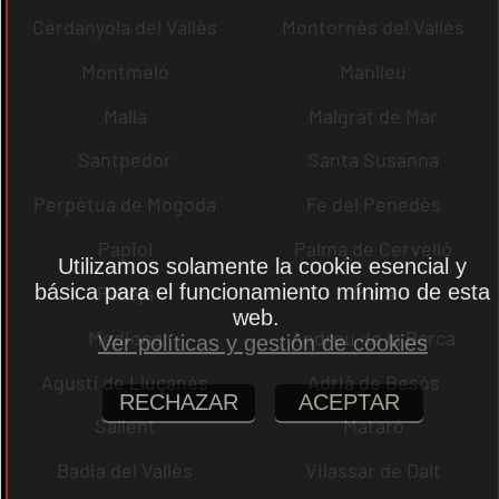
Cerdanyola del Vallès
Montornès del Vallès
Montmeló
Manlleu
Malla
Malgrat de Mar
Santpedor
Santa Susanna
Perpètua de Mogoda
Fe del Penedès
Papiol
Palma de Cervelló
Utilizamos solamente la cookie esencial y
básica para el funcionamiento mínimo de esta
Pallejà
Moià
web.
Mediona
Andreu de la Barca
Ver políticas y gestión de cookies
Agustí de Lluçanès
Adrià de Besòs
RECHAZAR
ACEPTAR
Sallent
Mataró
Badia del Vallès
Vilassar de Dalt