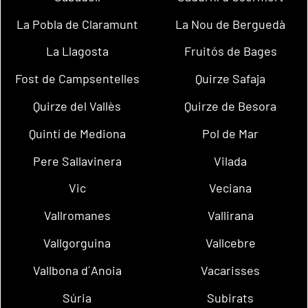
La Pobla de Claramunt
La Nou de Berguedà
La Llagosta
Fruitós de Bages
Fost de Campsentelles
Quirze Safaja
Quirze del Vallès
Quirze de Besora
Quintí de Mediona
Pol de Mar
Pere Sallavinera
Vilada
Vic
Veciana
Vallromanes
Vallirana
Vallgorguina
Vallcebre
Vallbona d´Anoia
Vacarisses
Súria
Subirats