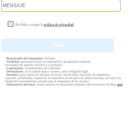
He leído y acepto la
política de privacidad
.
·
Responsable del tratamiento
: Fervalles
·
Finalidad
: gestionar el envío de información y prospección comercial,
relacionada con nuestros servicios y/o productos.
·
Legitimación
: consentimiento del interesado.
·
Destinatarios
: no se cederán datos a terceros, salvo obligación legal.
·
Derechos
: podrá ejercer los derechos de acceso, rectificación, limitación de tratamiento,
supresión, portabilidad y oposición al tratamiento de sus datos de carácter personal, así como a la
retirada del consentimiento prestado para el tratamiento de los mismos.
·
Información adicional
: puede consultar la información detallada sobre Protección de Datos
aquí
.