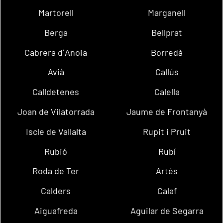
Martorell
Marganell
Berga
Bellprat
Cabrera d´Anoia
Borredà
Avià
Callús
Calldetenes
Calella
Joan de Vilatorrada
Jaume de Frontanyà
Iscle de Vallalta
Rupit i Pruit
Rubió
Rubí
Roda de Ter
Artés
Calders
Calaf
Aiguafreda
Aguilar de Segarra