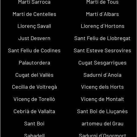
Martí Sarroca
Martí de Tous
Martí de Centelles
Martí d´Albars
Llorenç Savall
Llorenç d´Hortons
Just Desvern
Sant Feliu de Llobregat
Sant Feliu de Codines
Sant Esteve Sesrovires
Palautordera
Cugat Sesgarrigues
Cugat del Vallès
Sadurní d´Anoia
Cecília de Voltregà
Vicenç dels Horts
Vicenç de Torelló
Vicenç de Montalt
Cebrià de Vallalta
Sant Boi de Lluçanès
Sant Boi
artomeu del Grau
Sabadell
Sadurní d´Osormort