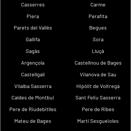
Casserres
Carme
Piera
Perafita
Parets del Vallès
Begues
Gallifa
Sora
Sagàs
Lluçà
Argençola
Castellnou de Bages
Castellgalí
Vilanova de Sau
Vilalba Sasserra
Hipòlit de Voltregà
Caldes de Montbui
Sant Feliu Sasserra
Pere de Riudebitlles
Pere de Ribes
Mateu de Bages
Martí Sesgueioles