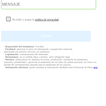
He leído y acepto la
política de privacidad
.
·
Responsable del tratamiento
: Fervalles
·
Finalidad
: gestionar el envío de información y prospección comercial,
relacionada con nuestros servicios y/o productos.
·
Legitimación
: consentimiento del interesado.
·
Destinatarios
: no se cederán datos a terceros, salvo obligación legal.
·
Derechos
: podrá ejercer los derechos de acceso, rectificación, limitación de tratamiento,
supresión, portabilidad y oposición al tratamiento de sus datos de carácter personal, así como a la
retirada del consentimiento prestado para el tratamiento de los mismos.
·
Información adicional
: puede consultar la información detallada sobre Protección de Datos
aquí
.