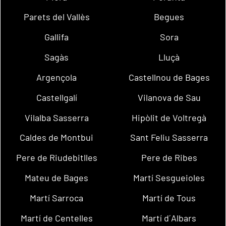
Parets del Vallès
Begues
Gallifa
Sora
Sagàs
Lluçà
Argençola
Castellnou de Bages
Castellgalí
Vilanova de Sau
Vilalba Sasserra
Hipòlit de Voltregà
Caldes de Montbui
Sant Feliu Sasserra
Pere de Riudebitlles
Pere de Ribes
Mateu de Bages
Martí Sesgueioles
Martí Sarroca
Martí de Tous
Martí de Centelles
Martí d´Albars