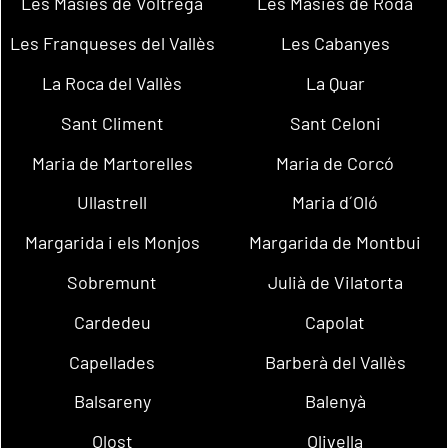
Les Masíes de Voltregà
Les Masies de Roda
Les Franqueses del Vallès
Les Cabanyes
La Roca del Vallès
La Quar
Sant Climent
Sant Celoni
Maria de Martorelles
Maria de Corcó
Ullastrell
Maria d´Oló
Margarida i els Monjos
Margarida de Montbui
Sobremunt
Julià de Vilatorta
Cardedeu
Capolat
Capellades
Barberà del Vallès
Balsareny
Balenyà
Olost
Olivella