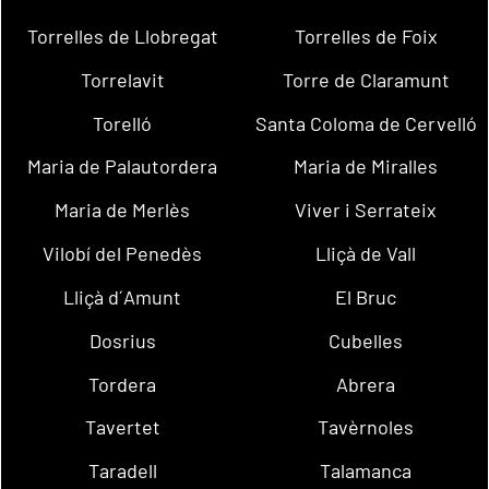
Torrelles de Llobregat
Torrelles de Foix
Torrelavit
Torre de Claramunt
Torelló
Santa Coloma de Cervelló
Maria de Palautordera
Maria de Miralles
Maria de Merlès
Viver i Serrateix
Vilobí del Penedès
Lliçà de Vall
Lliçà d´Amunt
El Bruc
Dosrius
Cubelles
Tordera
Abrera
Tavertet
Tavèrnoles
Taradell
Talamanca