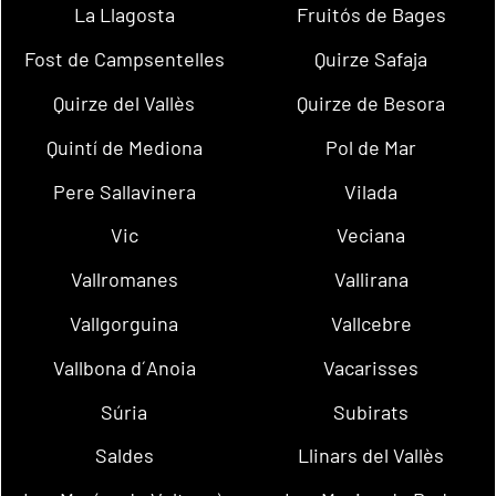
La Llagosta
Fruitós de Bages
Fost de Campsentelles
Quirze Safaja
Quirze del Vallès
Quirze de Besora
Quintí de Mediona
Pol de Mar
Pere Sallavinera
Vilada
Vic
Veciana
Vallromanes
Vallirana
Vallgorguina
Vallcebre
Vallbona d´Anoia
Vacarisses
Súria
Subirats
Saldes
Llinars del Vallès