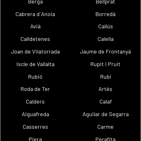
Berga
Bellprat
Cabrera d´Anoia
Borredà
Avià
Callús
Calldetenes
Calella
Joan de Vilatorrada
Jaume de Frontanyà
Iscle de Vallalta
Rupit i Pruit
Rubió
Rubí
Roda de Ter
Artés
Calders
Calaf
Aiguafreda
Aguilar de Segarra
Casserres
Carme
Piera
Perafita