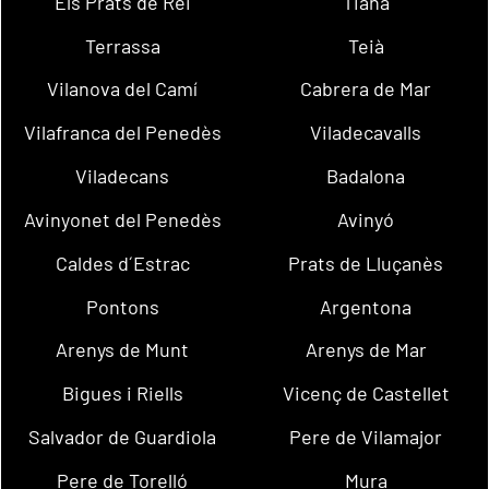
Els Prats de Rei
Tiana
Terrassa
Teià
Vilanova del Camí
Cabrera de Mar
Vilafranca del Penedès
Viladecavalls
Viladecans
Badalona
Avinyonet del Penedès
Avinyó
Caldes d´Estrac
Prats de Lluçanès
Pontons
Argentona
Arenys de Munt
Arenys de Mar
Bigues i Riells
Vicenç de Castellet
Salvador de Guardiola
Pere de Vilamajor
Pere de Torelló
Mura