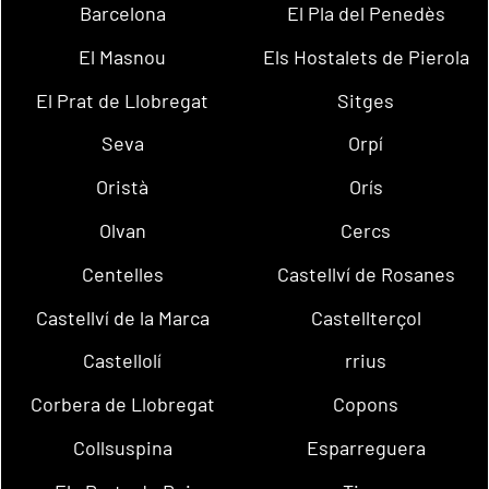
Barcelona
El Pla del Penedès
El Masnou
Els Hostalets de Pierola
El Prat de Llobregat
Sitges
Seva
Orpí
Oristà
Orís
Olvan
Cercs
Centelles
Castellví de Rosanes
Castellví de la Marca
Castellterçol
Castellolí
rrius
Corbera de Llobregat
Copons
Collsuspina
Esparreguera