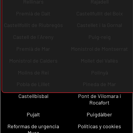
Rellinars
Rajadell
Premià de Dalt
Castellfullit del Boix
Castellfollit de Riubregós
Castellet i la Gornal
Castell de l´Areny
Puig-reig
Premià de Mar
Monistrol de Montserrat
Monistrol de Calders
Mollet del Vallès
Molins de Rei
Polinyà
Pobla de Lillet
Pineda de Mar
Castellbisbal
Pont de Vilomara i
Rocafort
Pujalt
Puigdàlber
Reformas de urgencia
Políticas y cookies
Mura