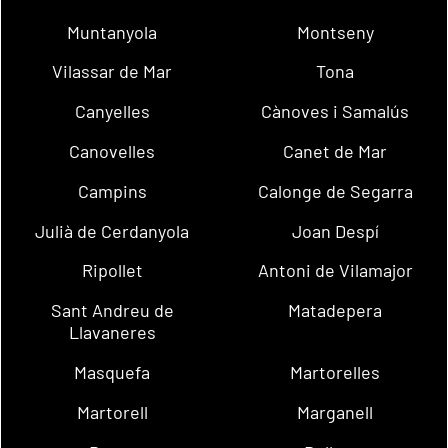
Muntanyola
Montseny
Vilassar de Mar
Tona
Canyelles
Cànoves i Samalús
Canovelles
Canet de Mar
Campins
Calonge de Segarra
Julià de Cerdanyola
Joan Despí
Ripollet
Antoni de Vilamajor
Sant Andreu de
Matadepera
Llavaneres
Masquefa
Martorelles
Martorell
Marganell