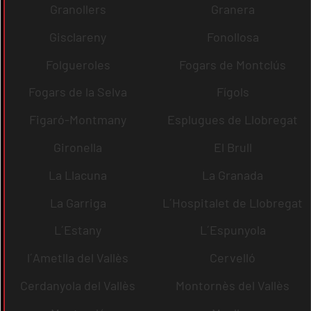
Granollers
Granera
Gisclareny
Fonollosa
Folgueroles
Fogars de Montclús
Fogars de la Selva
Fígols
Figaró-Montmany
Esplugues de Llobregat
Gironella
El Brull
La Llacuna
La Granada
La Garriga
L´Hospitalet de Llobregat
L´Estany
L´Espunyola
l´Ametlla del Vallès
Cervelló
Cerdanyola del Vallès
Montornès del Vallès