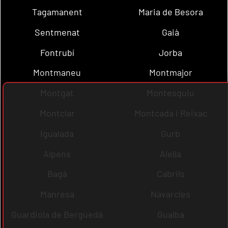
Tagamanent
Maria de Besora
Sentmenat
Gaià
Fontrubí
Jorba
Montmaneu
Montmajor
Montgat
Montesquiu
Montclar
Montcada i Reixac
Igualada
Gurb
Alpens
Alella
Bagà
Cabrils
Manresa
Navarcles
Guardiola de Berguedà
Gualba