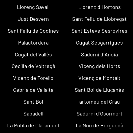
Llorenç Savall
Llorenç d´Hortons
Just Desvern
Sant Feliu de Llobregat
Sant Feliu de Codines
Sant Esteve Sesrovires
Palautordera
Cugat Sesgarrigues
Cugat del Vallès
Sadurní d´Anoia
Cecília de Voltregà
Vicenç dels Horts
Vicenç de Torelló
Vicenç de Montalt
Cebrià de Vallalta
Sant Boi de Lluçanès
Sant Boi
artomeu del Grau
Sabadell
Sadurní d´Osormort
La Pobla de Claramunt
La Nou de Berguedà