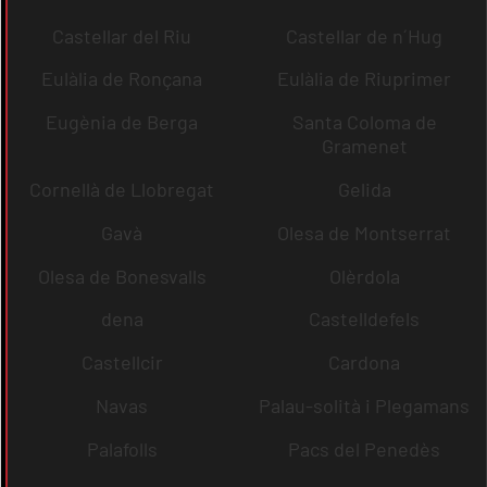
Castellar del Riu
Castellar de n´Hug
Eulàlia de Ronçana
Eulàlia de Riuprimer
Eugènia de Berga
Santa Coloma de
Gramenet
Cornellà de Llobregat
Gelida
Gavà
Olesa de Montserrat
Olesa de Bonesvalls
Olèrdola
dena
Castelldefels
Castellcir
Cardona
Navas
Palau-solità i Plegamans
Palafolls
Pacs del Penedès