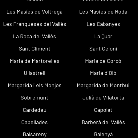
Les Masíes de Voltregà
Les Masies de Roda
Les Franqueses del Vallès
Les Cabanyes
La Roca del Vallès
La Quar
Sant Climent
Sant Celoni
Maria de Martorelles
Maria de Corcó
Ullastrell
Maria d´Oló
Margarida i els Monjos
Margarida de Montbui
Sobremunt
Julià de Vilatorta
Cardedeu
Capolat
Capellades
Barberà del Vallès
Balsareny
Balenyà