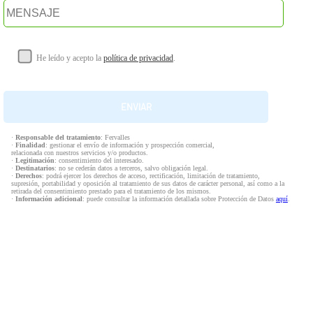
He leído y acepto la
política de privacidad
.
·
Responsable del tratamiento
: Fervalles
·
Finalidad
: gestionar el envío de información y prospección comercial,
relacionada con nuestros servicios y/o productos.
·
Legitimación
: consentimiento del interesado.
·
Destinatarios
: no se cederán datos a terceros, salvo obligación legal.
·
Derechos
: podrá ejercer los derechos de acceso, rectificación, limitación de tratamiento,
supresión, portabilidad y oposición al tratamiento de sus datos de carácter personal, así como a la
retirada del consentimiento prestado para el tratamiento de los mismos.
·
Información adicional
: puede consultar la información detallada sobre Protección de Datos
aquí
.