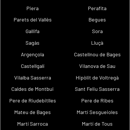
Piera
Perafita
Parets del Vallès
Begues
Gallifa
Sora
Sagàs
Lluçà
Argençola
Castellnou de Bages
Castellgalí
Vilanova de Sau
Vilalba Sasserra
Hipòlit de Voltregà
Caldes de Montbui
Sant Feliu Sasserra
Pere de Riudebitlles
Pere de Ribes
Mateu de Bages
Martí Sesgueioles
Martí Sarroca
Martí de Tous