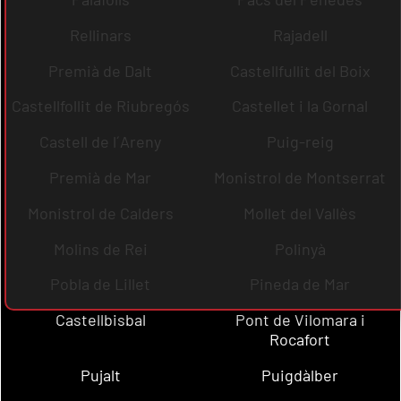
Rellinars
Rajadell
Premià de Dalt
Castellfullit del Boix
Castellfollit de Riubregós
Castellet i la Gornal
Castell de l´Areny
Puig-reig
Premià de Mar
Monistrol de Montserrat
Monistrol de Calders
Mollet del Vallès
Molins de Rei
Polinyà
Pobla de Lillet
Pineda de Mar
Castellbisbal
Pont de Vilomara i
Rocafort
Pujalt
Puigdàlber