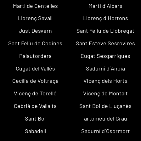
Martí de Centelles
Martí d´Albars
Llorenç Savall
Llorenç d´Hortons
Just Desvern
Sant Feliu de Llobregat
Sant Feliu de Codines
Sant Esteve Sesrovires
Palautordera
Cugat Sesgarrigues
Cugat del Vallès
Sadurní d´Anoia
Cecília de Voltregà
Vicenç dels Horts
Vicenç de Torelló
Vicenç de Montalt
Cebrià de Vallalta
Sant Boi de Lluçanès
Sant Boi
artomeu del Grau
Sabadell
Sadurní d´Osormort