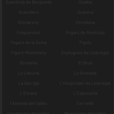
Guardiola de Berguedà
Gualba
Granollers
Granera
Gisclareny
Fonollosa
Folgueroles
Fogars de Montclús
Fogars de la Selva
Fígols
Figaró-Montmany
Esplugues de Llobregat
Gironella
El Brull
La Llacuna
La Granada
La Garriga
L´Hospitalet de Llobregat
L´Estany
L´Espunyola
l´Ametlla del Vallès
Cervelló
Cerdanyola del Vallès
Montornès del Vallès