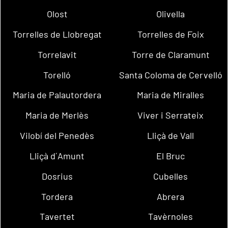
Olost
Olivella
Torrelles de Llobregat
Torrelles de Foix
Torrelavit
Torre de Claramunt
Torelló
Santa Coloma de Cervelló
Maria de Palautordera
Maria de Miralles
Maria de Merlès
Viver i Serrateix
Vilobí del Penedès
Lliçà de Vall
Lliçà d´Amunt
El Bruc
Dosrius
Cubelles
Tordera
Abrera
Tavertet
Tavèrnoles