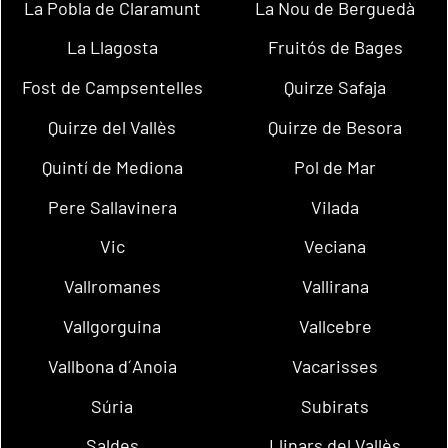
La Pobla de Claramunt
La Nou de Berguedà
La Llagosta
Fruitós de Bages
Fost de Campsentelles
Quirze Safaja
Quirze del Vallès
Quirze de Besora
Quintí de Mediona
Pol de Mar
Pere Sallavinera
Vilada
Vic
Veciana
Vallromanes
Vallirana
Vallgorguina
Vallcebre
Vallbona d´Anoia
Vacarisses
Súria
Subirats
Saldes
Llinars del Vallès