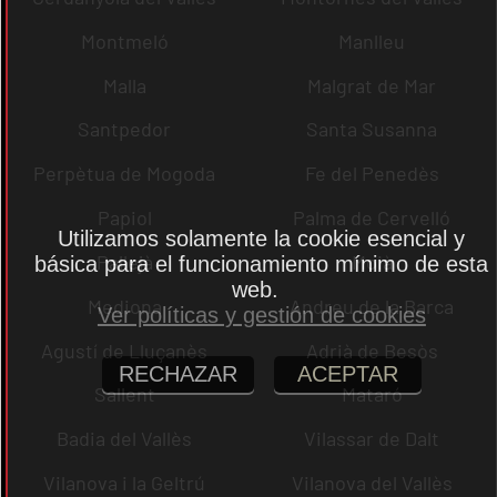
Montmeló
Manlleu
Malla
Malgrat de Mar
Santpedor
Santa Susanna
Perpètua de Mogoda
Fe del Penedès
Papiol
Palma de Cervelló
Utilizamos solamente la cookie esencial y
Pallejà
Moià
básica para el funcionamiento mínimo de esta
web.
Mediona
Andreu de la Barca
Ver políticas y gestión de cookies
Agustí de Lluçanès
Adrià de Besòs
RECHAZAR
ACEPTAR
Sallent
Mataró
Badia del Vallès
Vilassar de Dalt
Vilanova i la Geltrú
Vilanova del Vallès