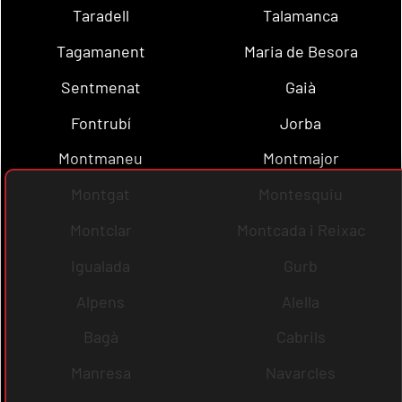
Taradell
Talamanca
Tagamanent
Maria de Besora
Sentmenat
Gaià
Fontrubí
Jorba
Montmaneu
Montmajor
Montgat
Montesquiu
Montclar
Montcada i Reixac
Igualada
Gurb
Alpens
Alella
Bagà
Cabrils
Manresa
Navarcles