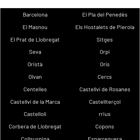
Barcelona
El Pla del Penedès
El Masnou
Els Hostalets de Pierola
El Prat de Llobregat
Sitges
Seva
Orpí
Oristà
Orís
Olvan
Cercs
Centelles
Castellví de Rosanes
Castellví de la Marca
Castellterçol
Castellolí
rrius
Corbera de Llobregat
Copons
Collsuspina
Esparreguera