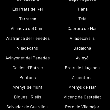
Els Prats de Rei
Tiana
Terrassa
Teià
Vilanova del Camí
Cabrera de Mar
Vilafranca del Penedès
Viladecavalls
Viladecans
Badalona
Avinyonet del Penedès
Avinyó
Caldes d´Estrac
Prats de Lluçanès
Pontons
Argentona
Arenys de Munt
Arenys de Mar
Bigues i Riells
Vicenç de Castellet
Salvador de Guardiola
Pere de Vilamajor