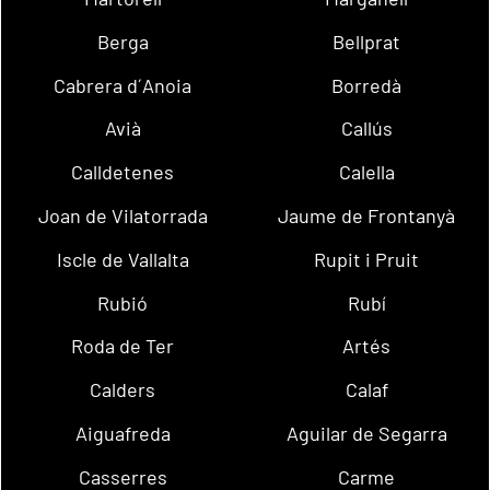
Berga
Bellprat
Cabrera d´Anoia
Borredà
Avià
Callús
Calldetenes
Calella
Joan de Vilatorrada
Jaume de Frontanyà
Iscle de Vallalta
Rupit i Pruit
Rubió
Rubí
Roda de Ter
Artés
Calders
Calaf
Aiguafreda
Aguilar de Segarra
Casserres
Carme