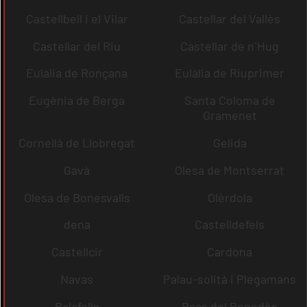
Castellbell i el Vilar
Castellar del Vallès
Castellar del Riu
Castellar de n´Hug
Eulàlia de Ronçana
Eulàlia de Riuprimer
Eugènia de Berga
Santa Coloma de
Gramenet
Cornellà de Llobregat
Gelida
Gavà
Olesa de Montserrat
Olesa de Bonesvalls
Olèrdola
dena
Castelldefels
Castellcir
Cardona
Navas
Palau-solità i Plegamans
Palafolls
Pacs del Penedès