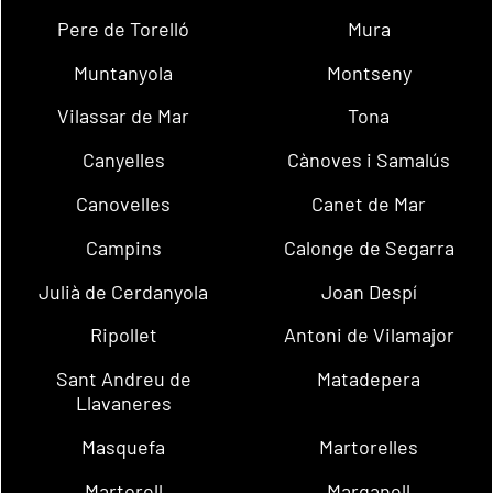
Pere de Torelló
Mura
Muntanyola
Montseny
Vilassar de Mar
Tona
Canyelles
Cànoves i Samalús
Canovelles
Canet de Mar
Campins
Calonge de Segarra
Julià de Cerdanyola
Joan Despí
Ripollet
Antoni de Vilamajor
Sant Andreu de
Matadepera
Llavaneres
Masquefa
Martorelles
Martorell
Marganell