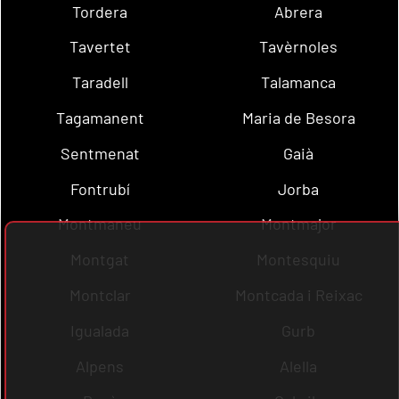
Tordera
Abrera
Tavertet
Tavèrnoles
Taradell
Talamanca
Tagamanent
Maria de Besora
Sentmenat
Gaià
Fontrubí
Jorba
Montmaneu
Montmajor
Montgat
Montesquiu
Montclar
Montcada i Reixac
Igualada
Gurb
Alpens
Alella