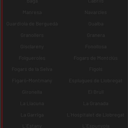
Bagà
Cabrils
Manresa
Navarcles
Guardiola de Berguedà
Gualba
Granollers
Granera
Gisclareny
Fonollosa
Folgueroles
Fogars de Montclús
Fogars de la Selva
Fígols
Figaró-Montmany
Esplugues de Llobregat
Gironella
El Brull
La Llacuna
La Granada
La Garriga
L´Hospitalet de Llobregat
L´Estany
L´Espunyola