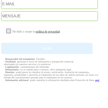
He leído y acepto la
política de privacidad
.
·
Responsable del tratamiento
: Fervalles
·
Finalidad
: gestionar el envío de información y prospección comercial,
relacionada con nuestros servicios y/o productos.
·
Legitimación
: consentimiento del interesado.
·
Destinatarios
: no se cederán datos a terceros, salvo obligación legal.
·
Derechos
: podrá ejercer los derechos de acceso, rectificación, limitación de tratamiento,
supresión, portabilidad y oposición al tratamiento de sus datos de carácter personal, así como a la
retirada del consentimiento prestado para el tratamiento de los mismos.
·
Información adicional
: puede consultar la información detallada sobre Protección de Datos
aquí
.