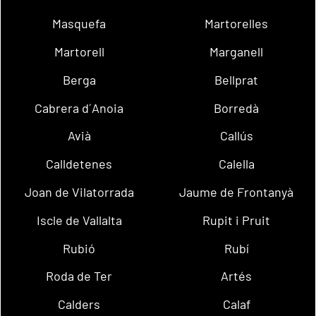
Masquefa
Martorelles
Martorell
Marganell
Berga
Bellprat
Cabrera d´Anoia
Borredà
Avià
Callús
Calldetenes
Calella
Joan de Vilatorrada
Jaume de Frontanyà
Iscle de Vallalta
Rupit i Pruit
Rubió
Rubí
Roda de Ter
Artés
Calders
Calaf