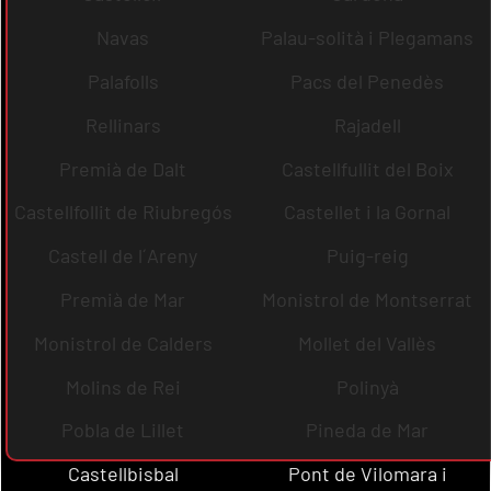
Navas
Palau-solità i Plegamans
Palafolls
Pacs del Penedès
Rellinars
Rajadell
Premià de Dalt
Castellfullit del Boix
Castellfollit de Riubregós
Castellet i la Gornal
Castell de l´Areny
Puig-reig
Premià de Mar
Monistrol de Montserrat
Monistrol de Calders
Mollet del Vallès
Molins de Rei
Polinyà
Pobla de Lillet
Pineda de Mar
Castellbisbal
Pont de Vilomara i