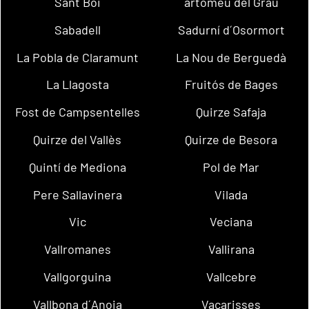
Sant Boi
artomeu del Grau
Sabadell
Sadurní d´Osormort
La Pobla de Claramunt
La Nou de Berguedà
La Llagosta
Fruitós de Bages
Fost de Campsentelles
Quirze Safaja
Quirze del Vallès
Quirze de Besora
Quintí de Mediona
Pol de Mar
Pere Sallavinera
Vilada
Vic
Veciana
Vallromanes
Vallirana
Vallgorguina
Vallcebre
Vallbona d´Anoia
Vacarisses