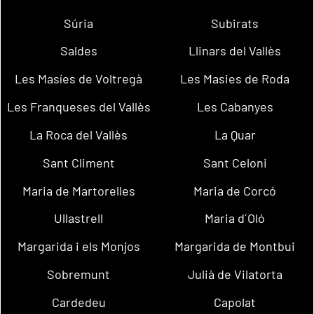
Súria
Subirats
Saldes
Llinars del Vallès
Les Masíes de Voltregà
Les Masies de Roda
Les Franqueses del Vallès
Les Cabanyes
La Roca del Vallès
La Quar
Sant Climent
Sant Celoni
Maria de Martorelles
Maria de Corcó
Ullastrell
Maria d´Oló
Margarida i els Monjos
Margarida de Montbui
Sobremunt
Julià de Vilatorta
Cardedeu
Capolat