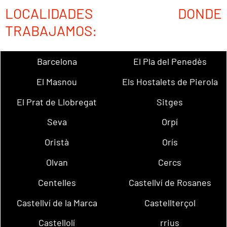
LOCALIDADES DONDE
TRABAJAMOS:
Barcelona
El Pla del Penedès
El Masnou
Els Hostalets de Pierola
El Prat de Llobregat
Sitges
Seva
Orpí
Oristà
Orís
Olvan
Cercs
Centelles
Castellví de Rosanes
Castellví de la Marca
Castellterçol
Castellolí
rrius