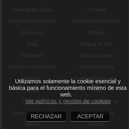
l´Ametlla del Vallès
Cervelló
Cerdanyola del Vallès
Montornès del Vallès
Montmeló
Manlleu
Malla
Malgrat de Mar
Santpedor
Santa Susanna
Perpètua de Mogoda
Fe del Penedès
Papiol
Palma de Cervelló
Utilizamos solamente la cookie esencial y
básica para el funcionamiento mínimo de esta
Pallejà
Moià
web.
Mediona
Andreu de la Barca
Ver políticas y gestión de cookies
Agustí de Lluçanès
Adrià de Besòs
RECHAZAR
ACEPTAR
Sallent
Mataró