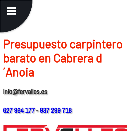
Presupuesto carpintero
barato en Cabrera d
´Anoia
info@fervalles.es
627 964 177
-
937 299 718