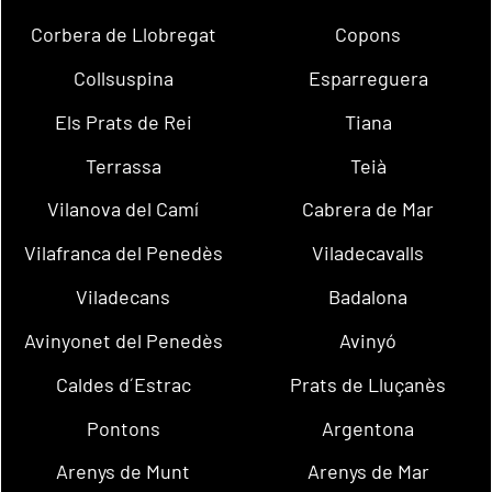
Corbera de Llobregat
Copons
Collsuspina
Esparreguera
Els Prats de Rei
Tiana
Terrassa
Teià
Vilanova del Camí
Cabrera de Mar
Vilafranca del Penedès
Viladecavalls
Viladecans
Badalona
Avinyonet del Penedès
Avinyó
Caldes d´Estrac
Prats de Lluçanès
Pontons
Argentona
Arenys de Munt
Arenys de Mar