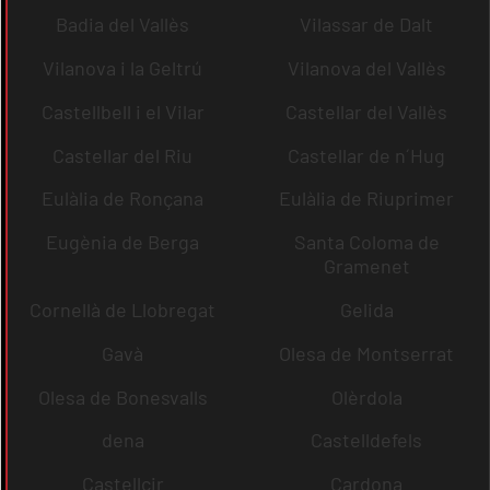
Badia del Vallès
Vilassar de Dalt
Vilanova i la Geltrú
Vilanova del Vallès
Castellbell i el Vilar
Castellar del Vallès
Castellar del Riu
Castellar de n´Hug
Eulàlia de Ronçana
Eulàlia de Riuprimer
Eugènia de Berga
Santa Coloma de
Gramenet
Cornellà de Llobregat
Gelida
Gavà
Olesa de Montserrat
Olesa de Bonesvalls
Olèrdola
dena
Castelldefels
Castellcir
Cardona