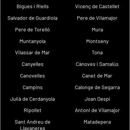
Bigues i Riells
Vicenç de Castellet
Salvador de Guardiola
Pere de Vilamajor
Pere de Torelló
Mura
Muntanyola
Montseny
Vilassar de Mar
Tona
Canyelles
Cànoves i Samalús
Canovelles
Canet de Mar
Campins
Calonge de Segarra
Julià de Cerdanyola
Joan Despí
Ripollet
Antoni de Vilamajor
Sant Andreu de
Matadepera
Llavaneres