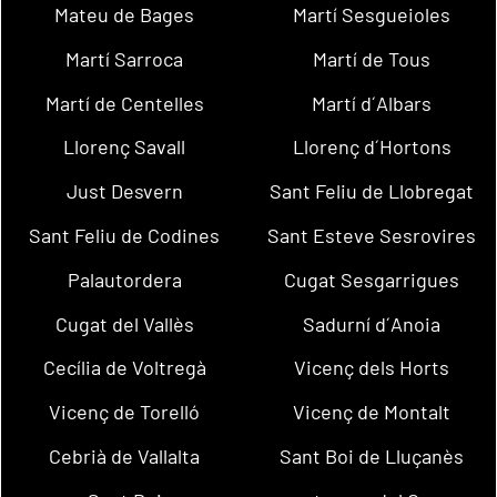
Mateu de Bages
Martí Sesgueioles
Martí Sarroca
Martí de Tous
Martí de Centelles
Martí d´Albars
Llorenç Savall
Llorenç d´Hortons
Just Desvern
Sant Feliu de Llobregat
Sant Feliu de Codines
Sant Esteve Sesrovires
Palautordera
Cugat Sesgarrigues
Cugat del Vallès
Sadurní d´Anoia
Cecília de Voltregà
Vicenç dels Horts
Vicenç de Torelló
Vicenç de Montalt
Cebrià de Vallalta
Sant Boi de Lluçanès