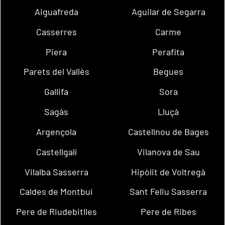
Aiguafreda
Aguilar de Segarra
Casserres
Carme
Piera
Perafita
Parets del Vallès
Begues
Gallifa
Sora
Sagàs
Lluçà
Argençola
Castellnou de Bages
Castellgalí
Vilanova de Sau
Vilalba Sasserra
Hipòlit de Voltregà
Caldes de Montbui
Sant Feliu Sasserra
Pere de Riudebitlles
Pere de Ribes