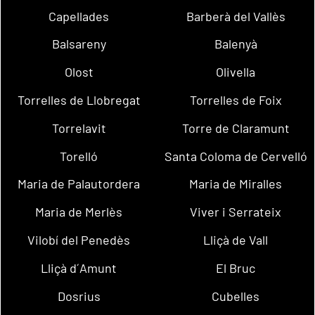
Capellades
Barberà del Vallès
Balsareny
Balenyà
Olost
Olivella
Torrelles de Llobregat
Torrelles de Foix
Torrelavit
Torre de Claramunt
Torelló
Santa Coloma de Cervelló
Maria de Palautordera
Maria de Miralles
Maria de Merlès
Viver i Serrateix
Vilobí del Penedès
Lliçà de Vall
Lliçà d´Amunt
El Bruc
Dosrius
Cubelles