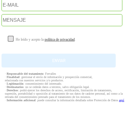
He leído y acepto la
política de privacidad
.
·
Responsable del tratamiento
: Fervalles
·
Finalidad
: gestionar el envío de información y prospección comercial,
relacionada con nuestros servicios y/o productos.
·
Legitimación
: consentimiento del interesado.
·
Destinatarios
: no se cederán datos a terceros, salvo obligación legal.
·
Derechos
: podrá ejercer los derechos de acceso, rectificación, limitación de tratamiento,
supresión, portabilidad y oposición al tratamiento de sus datos de carácter personal, así como a la
retirada del consentimiento prestado para el tratamiento de los mismos.
·
Información adicional
: puede consultar la información detallada sobre Protección de Datos
aquí
.