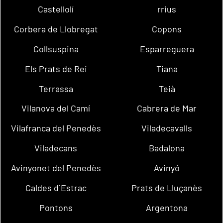
Castellolí
rrius
Corbera de Llobregat
Copons
Collsuspina
Esparreguera
Els Prats de Rei
Tiana
Terrassa
Teià
Vilanova del Camí
Cabrera de Mar
Vilafranca del Penedès
Viladecavalls
Viladecans
Badalona
Avinyonet del Penedès
Avinyó
Caldes d´Estrac
Prats de Lluçanès
Pontons
Argentona