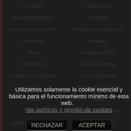
L´Estany
L´Espunyola
l´Ametlla del Vallès
Cervelló
Cerdanyola del Vallès
Montornès del Vallès
Montmeló
Manlleu
Malla
Malgrat de Mar
Santpedor
Santa Susanna
Perpètua de Mogoda
Fe del Penedès
Papiol
Palma de Cervelló
Utilizamos solamente la cookie esencial y
básica para el funcionamiento mínimo de esta
Pallejà
Moià
web.
Ver políticas y gestión de cookies
Mediona
Andreu de la Barca
Agustí de Lluçanès
Adrià de Besòs
RECHAZAR
ACEPTAR