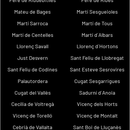
Pere de Riudebitlles
Pere de Ribes
Mateu de Bages
Martí Sesgueioles
Martí Sarroca
Martí de Tous
Martí de Centelles
Martí d´Albars
Llorenç Savall
Llorenç d´Hortons
Just Desvern
Sant Feliu de Llobregat
Sant Feliu de Codines
Sant Esteve Sesrovires
Palautordera
Cugat Sesgarrigues
Cugat del Vallès
Sadurní d´Anoia
Cecília de Voltregà
Vicenç dels Horts
Vicenç de Torelló
Vicenç de Montalt
Cebrià de Vallalta
Sant Boi de Lluçanès