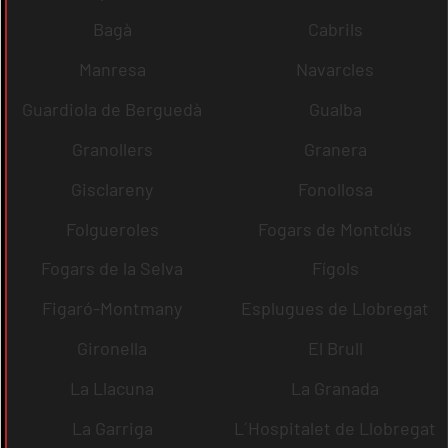
Bagà
Cabrils
Manresa
Navarcles
Guardiola de Berguedà
Gualba
Granollers
Granera
Gisclareny
Fonollosa
Folgueroles
Fogars de Montclús
Fogars de la Selva
Fígols
Figaró-Montmany
Esplugues de Llobregat
Gironella
El Brull
La Llacuna
La Granada
La Garriga
L´Hospitalet de Llobregat