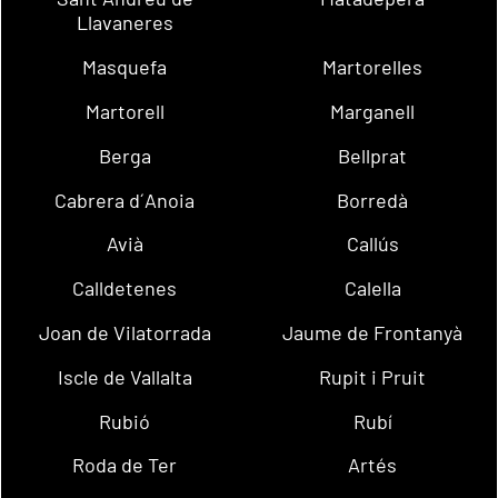
Llavaneres
Masquefa
Martorelles
Martorell
Marganell
Berga
Bellprat
Cabrera d´Anoia
Borredà
Avià
Callús
Calldetenes
Calella
Joan de Vilatorrada
Jaume de Frontanyà
Iscle de Vallalta
Rupit i Pruit
Rubió
Rubí
Roda de Ter
Artés