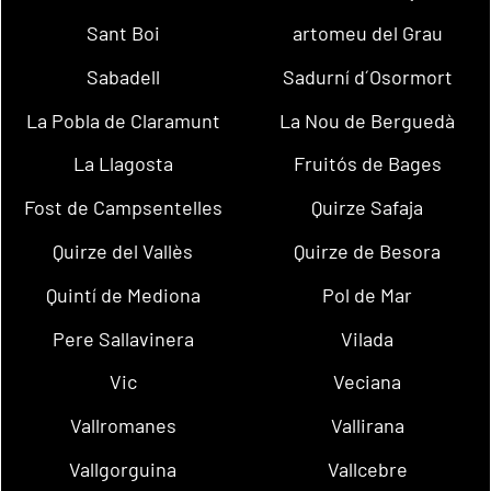
Sant Boi
artomeu del Grau
Sabadell
Sadurní d´Osormort
La Pobla de Claramunt
La Nou de Berguedà
La Llagosta
Fruitós de Bages
Fost de Campsentelles
Quirze Safaja
Quirze del Vallès
Quirze de Besora
Quintí de Mediona
Pol de Mar
Pere Sallavinera
Vilada
Vic
Veciana
Vallromanes
Vallirana
Vallgorguina
Vallcebre