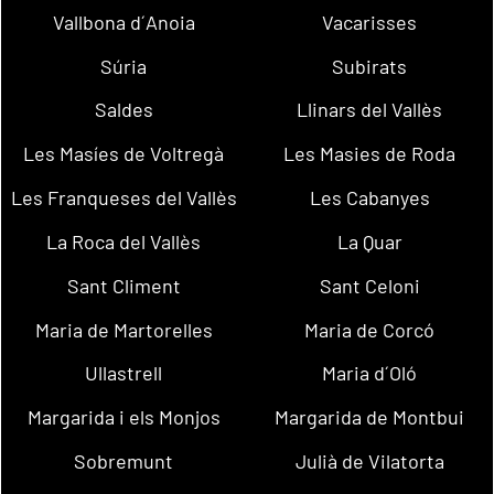
Vallbona d´Anoia
Vacarisses
Súria
Subirats
Saldes
Llinars del Vallès
Les Masíes de Voltregà
Les Masies de Roda
Les Franqueses del Vallès
Les Cabanyes
La Roca del Vallès
La Quar
Sant Climent
Sant Celoni
Maria de Martorelles
Maria de Corcó
Ullastrell
Maria d´Oló
Margarida i els Monjos
Margarida de Montbui
Sobremunt
Julià de Vilatorta