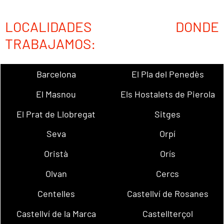
LOCALIDADES DONDE
TRABAJAMOS:
Barcelona
El Pla del Penedès
El Masnou
Els Hostalets de Pierola
El Prat de Llobregat
Sitges
Seva
Orpí
Oristà
Orís
Olvan
Cercs
Centelles
Castellví de Rosanes
Castellví de la Marca
Castellterçol