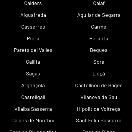
Calders
Calaf
Aiguafreda
Aguilar de Segarra
Casserres
Carme
Piera
Perafita
Parets del Vallès
Begues
Gallifa
Sora
Sagàs
Lluçà
Argençola
Castellnou de Bages
Castellgalí
Vilanova de Sau
Vilalba Sasserra
Hipòlit de Voltregà
Caldes de Montbui
Sant Feliu Sasserra