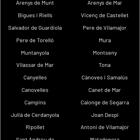
Arenys de Munt
Arenys de Mar
Bigues i Riells
Vicenç de Castellet
Salvador de Guardiola
Pere de Vilamajor
Pere de Torelló
Mura
Muntanyola
Montseny
Vilassar de Mar
Tona
Canyelles
Cànoves i Samalús
Canovelles
Canet de Mar
Campins
Calonge de Segarra
Julià de Cerdanyola
Joan Despí
Ripollet
Antoni de Vilamajor
Sant Andreu de
Matadepera