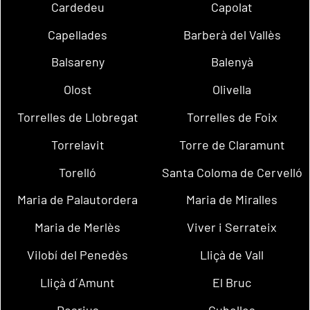
Cardedeu
Capolat
Capellades
Barberà del Vallès
Balsareny
Balenyà
Olost
Olivella
Torrelles de Llobregat
Torrelles de Foix
Torrelavit
Torre de Claramunt
Torelló
Santa Coloma de Cervelló
Maria de Palautordera
Maria de Miralles
Maria de Merlès
Viver i Serrateix
Vilobí del Penedès
Lliçà de Vall
Lliçà d´Amunt
El Bruc
Dosrius
Cubelles