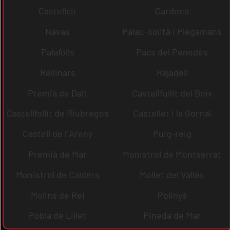
Castellcir
Cardona
Navas
Palau-solità i Plegamans
Palafolls
Pacs del Penedès
Rellinars
Rajadell
Premià de Dalt
Castellfullit del Boix
Castellfollit de Riubregós
Castellet i la Gornal
Castell de l´Areny
Puig-reig
Premià de Mar
Monistrol de Montserrat
Monistrol de Calders
Mollet del Vallès
Molins de Rei
Polinyà
Pobla de Lillet
Pineda de Mar