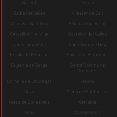
Sallent
Mataró
Badia del Vallès
Vilassar de Dalt
Vilanova i la Geltrú
Vilanova del Vallès
Castellbell i el Vilar
Castellar del Vallès
Castellar del Riu
Castellar de n´Hug
Eulàlia de Ronçana
Eulàlia de Riuprimer
Eugènia de Berga
Santa Coloma de
Gramenet
Cornellà de Llobregat
Gelida
Gavà
Olesa de Montserrat
Olesa de Bonesvalls
Olèrdola
dena
Castelldefels