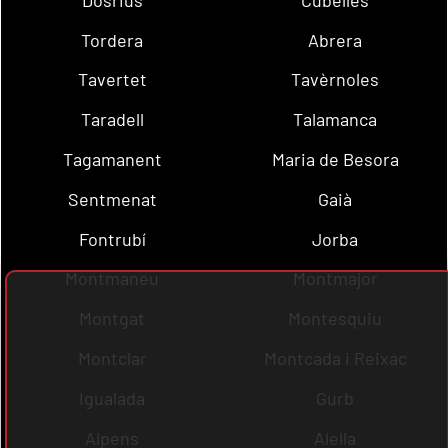
Tordera
Abrera
Tavertet
Tavèrnoles
Taradell
Talamanca
Tagamanent
Maria de Besora
Sentmenat
Gaià
Fontrubí
Jorba
Montmaneu
Montmajor
Montgat
Montesquiu
Montclar
Montcada i Reixac
Igualada
Gurb
Alpens
Alella