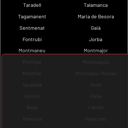
Taradell
Talamanca
Tagamanent
Maria de Besora
Sentmenat
Gaià
Fontrubí
Jorba
Montmaneu
Montmajor
Montgat
Montesquiu
Montclar
Montcada i Reixac
Igualada
Gurb
Alpens
Alella
Bagà
Cabrils
Manresa
Navarcles