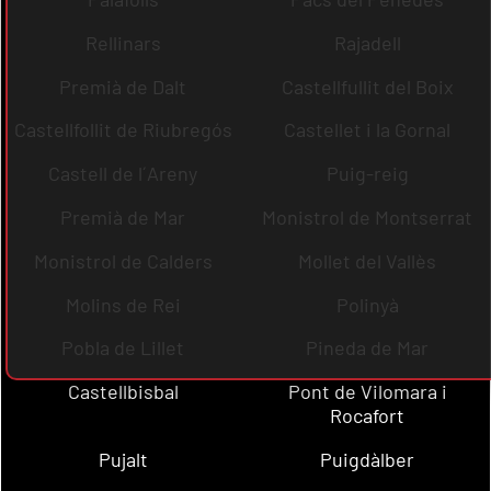
Rellinars
Rajadell
Premià de Dalt
Castellfullit del Boix
Castellfollit de Riubregós
Castellet i la Gornal
Castell de l´Areny
Puig-reig
Premià de Mar
Monistrol de Montserrat
Monistrol de Calders
Mollet del Vallès
Molins de Rei
Polinyà
Pobla de Lillet
Pineda de Mar
Castellbisbal
Pont de Vilomara i
Rocafort
Pujalt
Puigdàlber