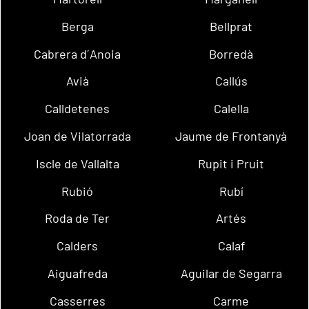
Berga
Bellprat
Cabrera d´Anoia
Borredà
Avià
Callús
Calldetenes
Calella
Joan de Vilatorrada
Jaume de Frontanyà
Iscle de Vallalta
Rupit i Pruit
Rubió
Rubí
Roda de Ter
Artés
Calders
Calaf
Aiguafreda
Aguilar de Segarra
Casserres
Carme