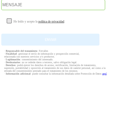
He leído y acepto la
política de privacidad
.
·
Responsable del tratamiento
: Fervalles
·
Finalidad
: gestionar el envío de información y prospección comercial,
relacionada con nuestros servicios y/o productos.
·
Legitimación
: consentimiento del interesado.
·
Destinatarios
: no se cederán datos a terceros, salvo obligación legal.
·
Derechos
: podrá ejercer los derechos de acceso, rectificación, limitación de tratamiento,
supresión, portabilidad y oposición al tratamiento de sus datos de carácter personal, así como a la
retirada del consentimiento prestado para el tratamiento de los mismos.
·
Información adicional
: puede consultar la información detallada sobre Protección de Datos
aquí
.