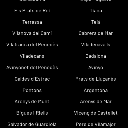
Els Prats de Rei
Tiana
Terrassa
Teià
Vilanova del Camí
Cabrera de Mar
Vilafranca del Penedès
Viladecavalls
Viladecans
Badalona
Avinyonet del Penedès
Avinyó
Caldes d´Estrac
Prats de Lluçanès
Pontons
Argentona
Arenys de Munt
Arenys de Mar
Bigues i Riells
Vicenç de Castellet
Salvador de Guardiola
Pere de Vilamajor