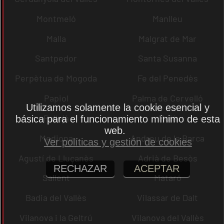
Montmeló
Manlleu
Malla
Malgrat de Mar
Santpedor
Santa Susanna
Perpètua de Mogoda
Fe del Penedès
Papiol
Palma de Cervelló
Utilizamos solamente la cookie esencial y
Pallejà
Moià
básica para el funcionamiento mínimo de esta
web.
Mediona
Andreu de la Barca
Ver políticas y gestión de cookies
Agustí de Lluçanès
Adrià de Besòs
RECHAZAR
ACEPTAR
Sallent
Mataró
Badia del Vallès
Vilassar de Dalt
Vilanova i la Geltrú
Vilanova del Vallès