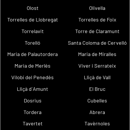
Olost
Olivella
Torrelles de Llobregat
Torrelles de Foix
Torrelavit
Torre de Claramunt
Torelló
Santa Coloma de Cervelló
Maria de Palautordera
Maria de Miralles
Maria de Merlès
Viver i Serrateix
Vilobí del Penedès
Lliçà de Vall
Lliçà d´Amunt
El Bruc
Dosrius
Cubelles
Tordera
Abrera
Tavertet
Tavèrnoles