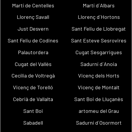
Martí de Centelles
Martí d´Albars
Llorenç Savall
Llorenç d´Hortons
Just Desvern
Sant Feliu de Llobregat
Sant Feliu de Codines
Sant Esteve Sesrovires
Palautordera
Cugat Sesgarrigues
Cugat del Vallès
Sadurní d´Anoia
Cecília de Voltregà
Vicenç dels Horts
Vicenç de Torelló
Vicenç de Montalt
Cebrià de Vallalta
Sant Boi de Lluçanès
Sant Boi
artomeu del Grau
Sabadell
Sadurní d´Osormort