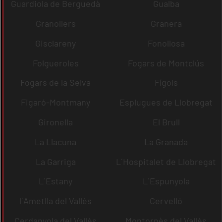
Guardiola de Berguedà
Gualba
Granollers
Granera
Gisclareny
Fonollosa
Folgueroles
Fogars de Montclús
Fogars de la Selva
Fígols
Figaró-Montmany
Esplugues de Llobregat
Gironella
El Brull
La Llacuna
La Granada
La Garriga
L´Hospitalet de Llobregat
L´Estany
L´Espunyola
l´Ametlla del Vallès
Cervelló
Cerdanyola del Vallès
Montornès del Vallès