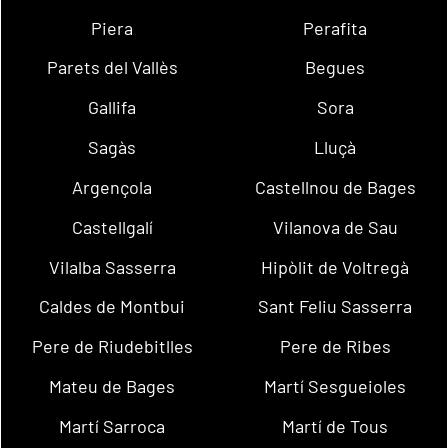
Piera
Perafita
Parets del Vallès
Begues
Gallifa
Sora
Sagàs
Lluçà
Argençola
Castellnou de Bages
Castellgalí
Vilanova de Sau
Vilalba Sasserra
Hipòlit de Voltregà
Caldes de Montbui
Sant Feliu Sasserra
Pere de Riudebitlles
Pere de Ribes
Mateu de Bages
Martí Sesgueioles
Martí Sarroca
Martí de Tous