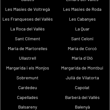
Les Masíes de Voltregà
Les Masies de Roda
Les Franqueses del Vallès
Les Cabanyes
La Roca del Vallès
La Quar
Sant Climent
Sant Celoni
Maria de Martorelles
Maria de Corcó
Ullastrell
Maria d´Oló
Margarida i els Monjos
Margarida de Montbui
Sobremunt
Julià de Vilatorta
Cardedeu
Capolat
Capellades
Barberà del Vallès
Balsareny
Balenyà