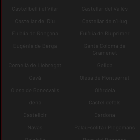
Castellbell i el Vilar
Castellar del Vallès
Castellar del Riu
Castellar de n´Hug
Eulàlia de Ronçana
Eulàlia de Riuprimer
Eugènia de Berga
Santa Coloma de
Gramenet
Cornellà de Llobregat
Gelida
Gavà
Olesa de Montserrat
Olesa de Bonesvalls
Olèrdola
dena
Castelldefels
Castellcir
Cardona
Navas
Palau-solità i Plegamans
Palafolls
Pacs del Penedès