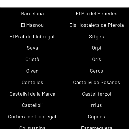
Barcelona
El Pla del Penedès
El Masnou
Els Hostalets de Pierola
El Prat de Llobregat
Sitges
Seva
Orpí
Oristà
Orís
Olvan
Cercs
Centelles
Castellví de Rosanes
Castellví de la Marca
Castellterçol
Castellolí
rrius
Corbera de Llobregat
Copons
Collsuspina
Esparreguera