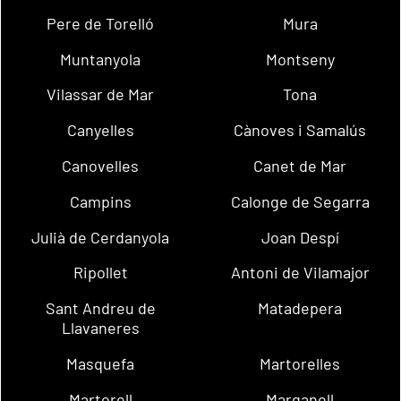
Pere de Torelló
Mura
Muntanyola
Montseny
Vilassar de Mar
Tona
Canyelles
Cànoves i Samalús
Canovelles
Canet de Mar
Campins
Calonge de Segarra
Julià de Cerdanyola
Joan Despí
Ripollet
Antoni de Vilamajor
Sant Andreu de
Matadepera
Llavaneres
Masquefa
Martorelles
Martorell
Marganell