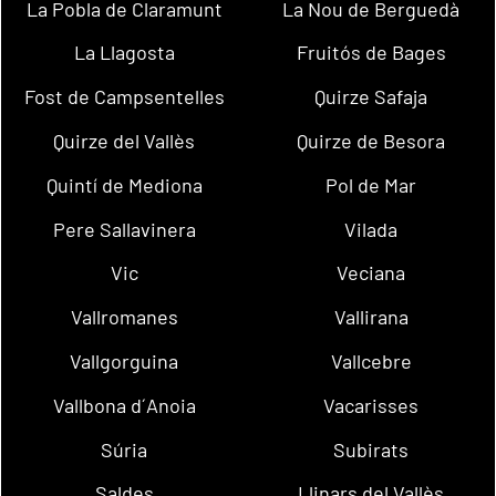
La Pobla de Claramunt
La Nou de Berguedà
La Llagosta
Fruitós de Bages
Fost de Campsentelles
Quirze Safaja
Quirze del Vallès
Quirze de Besora
Quintí de Mediona
Pol de Mar
Pere Sallavinera
Vilada
Vic
Veciana
Vallromanes
Vallirana
Vallgorguina
Vallcebre
Vallbona d´Anoia
Vacarisses
Súria
Subirats
Saldes
Llinars del Vallès