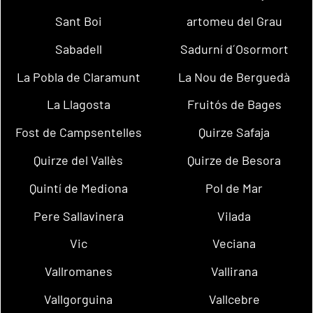
Sant Boi
artomeu del Grau
Sabadell
Sadurní d´Osormort
La Pobla de Claramunt
La Nou de Berguedà
La Llagosta
Fruitós de Bages
Fost de Campsentelles
Quirze Safaja
Quirze del Vallès
Quirze de Besora
Quintí de Mediona
Pol de Mar
Pere Sallavinera
Vilada
Vic
Veciana
Vallromanes
Vallirana
Vallgorguina
Vallcebre