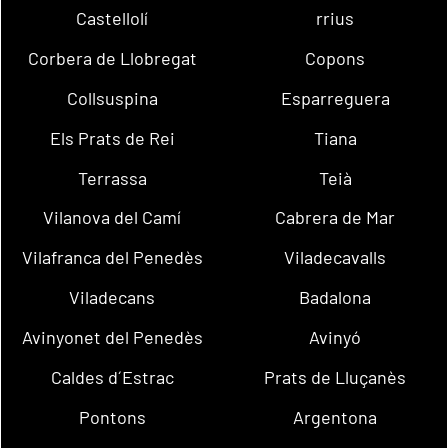
Castellolí
rrius
Corbera de Llobregat
Copons
Collsuspina
Esparreguera
Els Prats de Rei
Tiana
Terrassa
Teià
Vilanova del Camí
Cabrera de Mar
Vilafranca del Penedès
Viladecavalls
Viladecans
Badalona
Avinyonet del Penedès
Avinyó
Caldes d´Estrac
Prats de Lluçanès
Pontons
Argentona