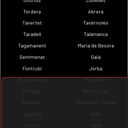
Tordera
Abrera
Tavertet
Tavèrnoles
Taradell
Talamanca
Tagamanent
Maria de Besora
Sentmenat
Gaià
Fontrubí
Jorba
Montmaneu
Montmajor
Montgat
Montesquiu
Montclar
Montcada i Reixac
Igualada
Gurb
Alpens
Alella