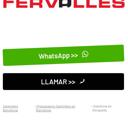
WhatsApp >>
LLAMAR >>
Carpintero
Presupuesto Carpintero en
Guardiola de
Barcelona
Barcelona
Berguedà