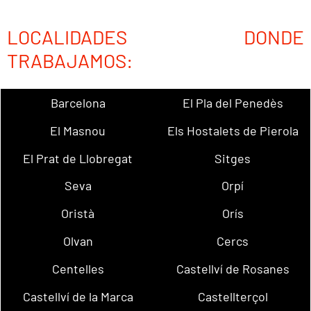
LOCALIDADES DONDE
TRABAJAMOS:
Barcelona
El Pla del Penedès
El Masnou
Els Hostalets de Pierola
El Prat de Llobregat
Sitges
Seva
Orpí
Oristà
Orís
Olvan
Cercs
Centelles
Castellví de Rosanes
Castellví de la Marca
Castellterçol