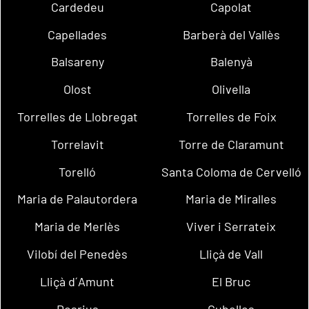
Cardedeu
Capolat
Capellades
Barberà del Vallès
Balsareny
Balenyà
Olost
Olivella
Torrelles de Llobregat
Torrelles de Foix
Torrelavit
Torre de Claramunt
Torelló
Santa Coloma de Cervelló
Maria de Palautordera
Maria de Miralles
Maria de Merlès
Viver i Serrateix
Vilobí del Penedès
Lliçà de Vall
Lliçà d´Amunt
El Bruc
Dosrius
Cubelles