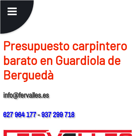
Presupuesto carpintero
barato en Guardiola de
Berguedà
info@fervalles.es
627 964 177
-
937 299 718