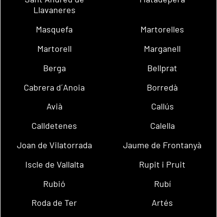
Llavaneres
Masquefa
Martorelles
Martorell
Marganell
Berga
Bellprat
Cabrera d´Anoia
Borredà
Avià
Callús
Calldetenes
Calella
Joan de Vilatorrada
Jaume de Frontanyà
Iscle de Vallalta
Rupit i Pruit
Rubió
Rubí
Roda de Ter
Artés