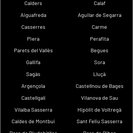
Calders
Calaf
Aiguafreda
Aguilar de Segarra
Casserres
Carme
Piera
Perafita
Parets del Vallès
Begues
Gallifa
Sora
Sagàs
Lluçà
Argençola
Castellnou de Bages
Castellgalí
Vilanova de Sau
Vilalba Sasserra
Hipòlit de Voltregà
Caldes de Montbui
Sant Feliu Sasserra