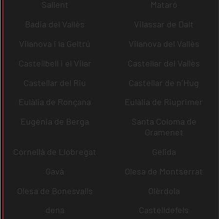
Sallent
Mataró
Badia del Vallès
Vilassar de Dalt
Vilanova i la Geltrú
Vilanova del Vallès
Castellbell i el Vilar
Castellar del Vallès
Castellar del Riu
Castellar de n´Hug
Eulàlia de Ronçana
Eulàlia de Riuprimer
Eugènia de Berga
Santa Coloma de
Gramenet
Cornellà de Llobregat
Gelida
Gavà
Olesa de Montserrat
Olesa de Bonesvalls
Olèrdola
dena
Castelldefels