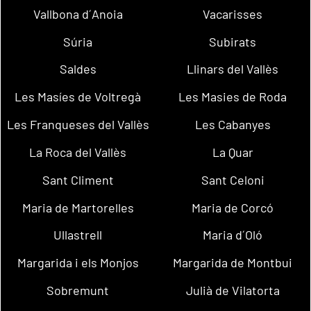
Vallbona d´Anoia
Vacarisses
Súria
Subirats
Saldes
Llinars del Vallès
Les Masíes de Voltregà
Les Masies de Roda
Les Franqueses del Vallès
Les Cabanyes
La Roca del Vallès
La Quar
Sant Climent
Sant Celoni
Maria de Martorelles
Maria de Corcó
Ullastrell
Maria d´Oló
Margarida i els Monjos
Margarida de Montbui
Sobremunt
Julià de Vilatorta