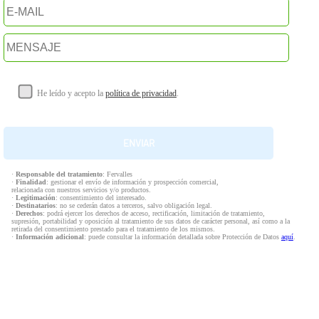
He leído y acepto la
política de privacidad
.
·
Responsable del tratamiento
: Fervalles
·
Finalidad
: gestionar el envío de información y prospección comercial,
relacionada con nuestros servicios y/o productos.
·
Legitimación
: consentimiento del interesado.
·
Destinatarios
: no se cederán datos a terceros, salvo obligación legal.
·
Derechos
: podrá ejercer los derechos de acceso, rectificación, limitación de tratamiento,
supresión, portabilidad y oposición al tratamiento de sus datos de carácter personal, así como a la
retirada del consentimiento prestado para el tratamiento de los mismos.
·
Información adicional
: puede consultar la información detallada sobre Protección de Datos
aquí
.