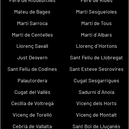
Pere de Riudebitlles
Pere de Ribes
Mateu de Bages
Martí Sesgueioles
Martí Sarroca
Martí de Tous
Martí de Centelles
Martí d´Albars
Llorenç Savall
Llorenç d´Hortons
Just Desvern
Sant Feliu de Llobregat
Sant Feliu de Codines
Sant Esteve Sesrovires
Palautordera
Cugat Sesgarrigues
Cugat del Vallès
Sadurní d´Anoia
Cecília de Voltregà
Vicenç dels Horts
Vicenç de Torelló
Vicenç de Montalt
Cebrià de Vallalta
Sant Boi de Lluçanès