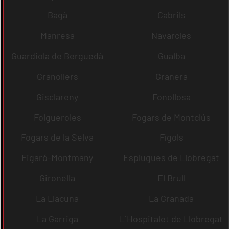
Bagà
Cabrils
Manresa
Navarcles
Guardiola de Berguedà
Gualba
Granollers
Granera
Gisclareny
Fonollosa
Folgueroles
Fogars de Montclús
Fogars de la Selva
Fígols
Figaró-Montmany
Esplugues de Llobregat
Gironella
El Brull
La Llacuna
La Granada
La Garriga
L´Hospitalet de Llobregat