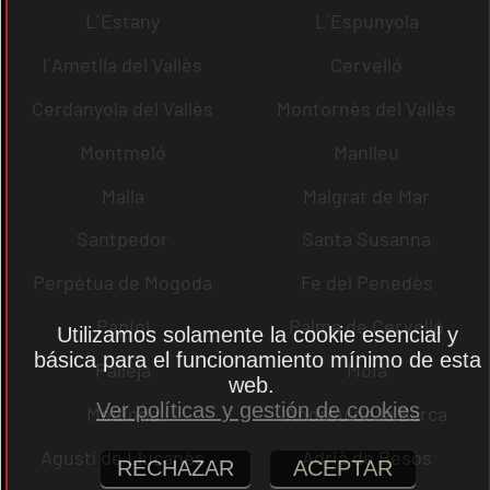
L´Estany
L´Espunyola
l´Ametlla del Vallès
Cervelló
Cerdanyola del Vallès
Montornès del Vallès
Montmeló
Manlleu
Malla
Malgrat de Mar
Santpedor
Santa Susanna
Perpètua de Mogoda
Fe del Penedès
Papiol
Palma de Cervelló
Utilizamos solamente la cookie esencial y
básica para el funcionamiento mínimo de esta
Pallejà
Moià
web.
Ver políticas y gestión de cookies
Mediona
Andreu de la Barca
Agustí de Lluçanès
Adrià de Besòs
RECHAZAR
ACEPTAR