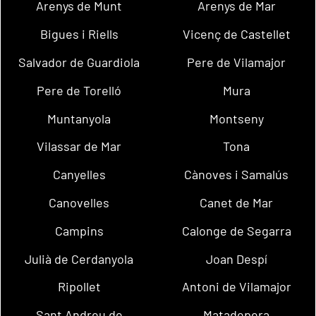
Arenys de Munt
Arenys de Mar
Bigues i Riells
Vicenç de Castellet
Salvador de Guardiola
Pere de Vilamajor
Pere de Torelló
Mura
Muntanyola
Montseny
Vilassar de Mar
Tona
Canyelles
Cànoves i Samalús
Canovelles
Canet de Mar
Campins
Calonge de Segarra
Julià de Cerdanyola
Joan Despí
Ripollet
Antoni de Vilamajor
Sant Andreu de
Matadepera