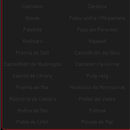
Castellcir
Cardona
Navas
Palau-solità i Plegamans
Palafolls
Pacs del Penedès
Rellinars
Rajadell
Premià de Dalt
Castellfullit del Boix
Castellfollit de Riubregós
Castellet i la Gornal
Castell de l´Areny
Puig-reig
Premià de Mar
Monistrol de Montserrat
Monistrol de Calders
Mollet del Vallès
Molins de Rei
Polinyà
Pobla de Lillet
Pineda de Mar