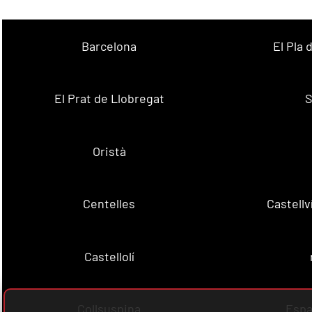
Barcelona
El Pla
El Prat de Llobregat
S
Oristà
Centelles
Castell
Castellolí
Collsuspina
Espa