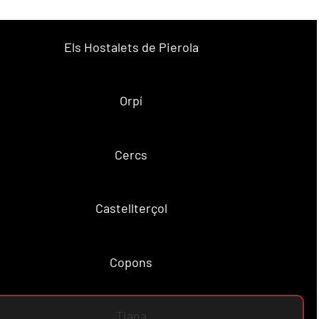
Els Hostalets de Pierola
Orpí
Cercs
Castellterçol
Copons
Tiana