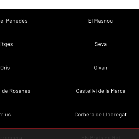
 del Penedès
El Masnou
itges
Seva
Orís
Olvan
ví de Rosanes
Castellví de la Marca
rrius
Corbera de Llobregat
rreguera
Els Prats de Rei