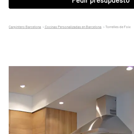
Carpintero Barcelona
Cocinas Personalizadas en Barcelona
Torrelles de Foix