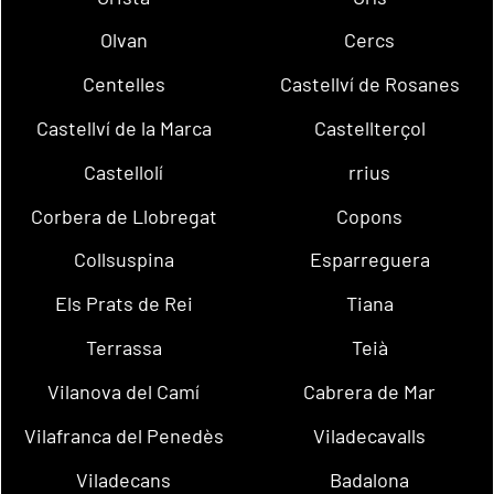
Olvan
Cercs
Centelles
Castellví de Rosanes
Castellví de la Marca
Castellterçol
Castellolí
rrius
Corbera de Llobregat
Copons
Collsuspina
Esparreguera
Els Prats de Rei
Tiana
Terrassa
Teià
Vilanova del Camí
Cabrera de Mar
Vilafranca del Penedès
Viladecavalls
Viladecans
Badalona