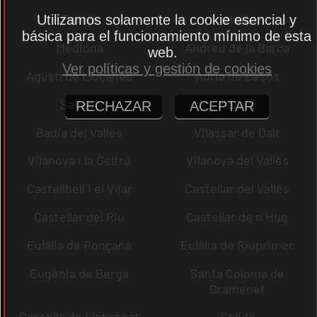
Pallejà
Moià
Utilizamos solamente la cookie esencial y
básica para el funcionamiento mínimo de esta
Mediona
Andreu de la Barca
web.
Ver políticas y gestión de cookies
Agustí de Lluçanès
Adrià de Besòs
Sallent
Mataró
RECHAZAR
ACEPTAR
Badia del Vallès
Vilassar de Dalt
Vilanova i la Geltrú
Vilanova del Vallès
Castellbell i el Vilar
Castellar del Vallès
Castellar del Riu
Castellar de n´Hug
Eulàlia de Ronçana
Eulàlia de Riuprimer
Eugènia de Berga
Santa Coloma de
Gramenet
Cornellà de Llobregat
Gelida