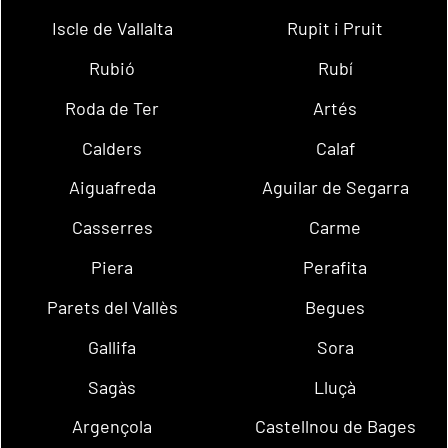
Iscle de Vallalta
Rupit i Pruit
Rubió
Rubí
Roda de Ter
Artés
Calders
Calaf
Aiguafreda
Aguilar de Segarra
Casserres
Carme
Piera
Perafita
Parets del Vallès
Begues
Gallifa
Sora
Sagàs
Lluçà
Argençola
Castellnou de Bages