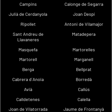
Campins
Calonge de Segarra
Julià de Cerdanyola
Joan Despí
Ripollet
Antoni de Vilamajor
Sant Andreu de
Matadepera
Llavaneres
Masquefa
Martorelles
Martorell
Marganell
Berga
Bellprat
Cabrera d´Anoia
Borredà
Avià
Callús
Calldetenes
Calella
Joan de Vilatorrada
Jaume de Frontanyà