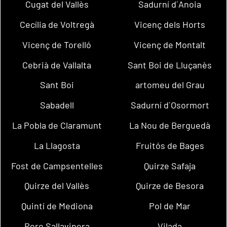
Cugat del Vallès
Sadurní d´Anoia
Cecília de Voltregà
Vicenç dels Horts
Vicenç de Torelló
Vicenç de Montalt
Cebrià de Vallalta
Sant Boi de Lluçanès
Sant Boi
artomeu del Grau
Sabadell
Sadurní d´Osormort
La Pobla de Claramunt
La Nou de Berguedà
La Llagosta
Fruitós de Bages
Fost de Campsentelles
Quirze Safaja
Quirze del Vallès
Quirze de Besora
Quintí de Mediona
Pol de Mar
Pere Sallavinera
Vilada