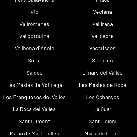
Vic
Veciana
Vallromanes
Vallirana
Vallgorguina
Vallcebre
Vallbona d´Anoia
Vacarisses
Súria
Subirats
Saldes
Llinars del Vallès
Les Masíes de Voltregà
Les Masies de Roda
Les Franqueses del Vallès
Les Cabanyes
La Roca del Vallès
La Quar
Sant Climent
Sant Celoni
Maria de Martorelles
Maria de Corcó