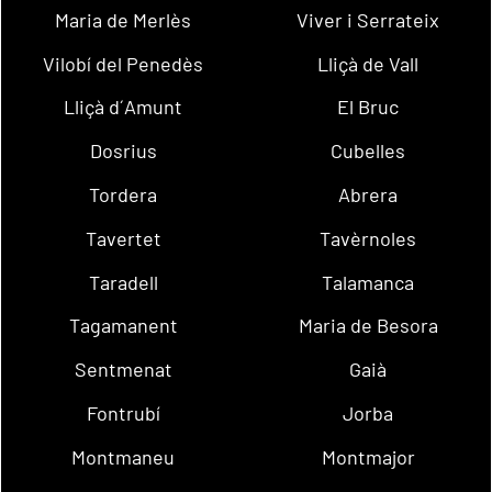
Maria de Merlès
Viver i Serrateix
Vilobí del Penedès
Lliçà de Vall
Lliçà d´Amunt
El Bruc
Dosrius
Cubelles
Tordera
Abrera
Tavertet
Tavèrnoles
Taradell
Talamanca
Tagamanent
Maria de Besora
Sentmenat
Gaià
Fontrubí
Jorba
Montmaneu
Montmajor