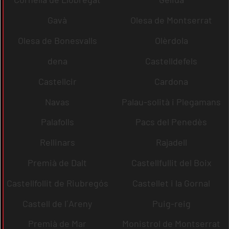
Gavà
Olesa de Montserrat
Olesa de Bonesvalls
Olèrdola
dena
Castelldefels
Castellcir
Cardona
Navas
Palau-solità i Plegamans
Palafolls
Pacs del Penedès
Rellinars
Rajadell
Premià de Dalt
Castellfullit del Boix
Castellfollit de Riubregós
Castellet i la Gornal
Castell de l´Areny
Puig-reig
Premià de Mar
Monistrol de Montserrat