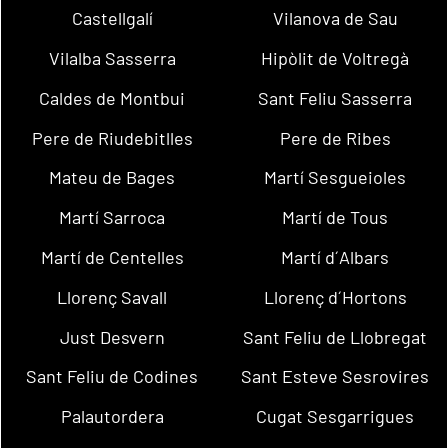
Castellgalí
Vilanova de Sau
Vilalba Sasserra
Hipòlit de Voltregà
Caldes de Montbui
Sant Feliu Sasserra
Pere de Riudebitlles
Pere de Ribes
Mateu de Bages
Martí Sesgueioles
Martí Sarroca
Martí de Tous
Martí de Centelles
Martí d´Albars
Llorenç Savall
Llorenç d´Hortons
Just Desvern
Sant Feliu de Llobregat
Sant Feliu de Codines
Sant Esteve Sesrovires
Palautordera
Cugat Sesgarrigues