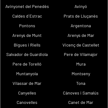
Avinyonet del Penedès
Avinyó
Caldes d´Estrac
Prats de Lluçanès
Pontons
Argentona
Arenys de Munt
Arenys de Mar
Bigues i Riells
Vicenç de Castellet
Salvador de Guardiola
Pere de Vilamajor
Pere de Torelló
Mura
Muntanyola
Montseny
Vilassar de Mar
Tona
Canyelles
Cànoves i Samalús
Canovelles
Canet de Mar