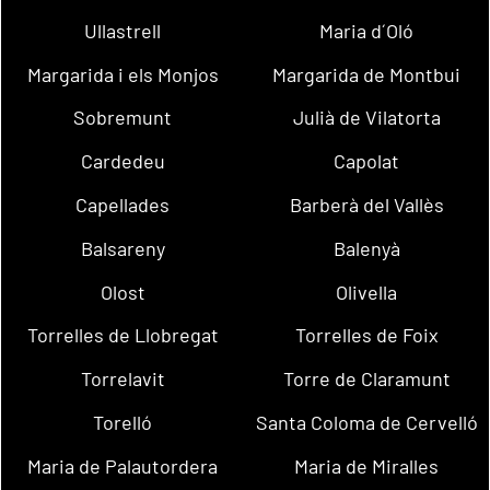
Ullastrell
Maria d´Oló
Margarida i els Monjos
Margarida de Montbui
Sobremunt
Julià de Vilatorta
Cardedeu
Capolat
Capellades
Barberà del Vallès
Balsareny
Balenyà
Olost
Olivella
Torrelles de Llobregat
Torrelles de Foix
Torrelavit
Torre de Claramunt
Torelló
Santa Coloma de Cervelló
Maria de Palautordera
Maria de Miralles