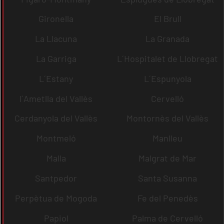
Gironella
El Brull
La Llacuna
La Granada
La Garriga
L´Hospitalet de Llobregat
L´Estany
L´Espunyola
l´Ametlla del Vallès
Cervelló
Cerdanyola del Vallès
Montornès del Vallès
Montmeló
Manlleu
Malla
Malgrat de Mar
Santpedor
Santa Susanna
Perpètua de Mogoda
Fe del Penedès
Papiol
Palma de Cervelló