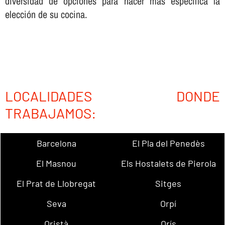
diversidad de opciones para hacer más especí­fica la
elección de su cocina.
LOCALIDADES DONDE
TRABAJAMOS:
Barcelona
El Pla del Penedès
El Masnou
Els Hostalets de Pierola
El Prat de Llobregat
Sitges
Seva
Orpí
Oristà
Orís