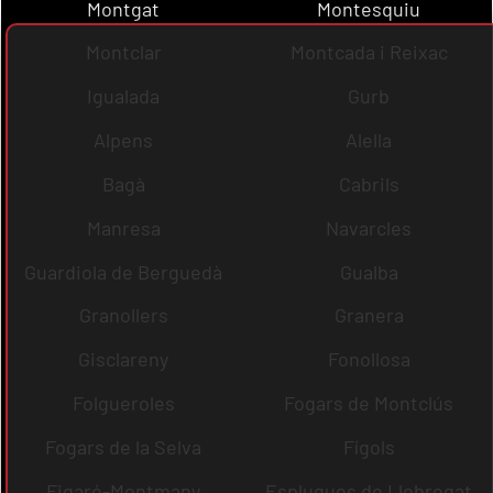
Montgat
Montesquiu
Montclar
Montcada i Reixac
Igualada
Gurb
Alpens
Alella
Bagà
Cabrils
Manresa
Navarcles
Guardiola de Berguedà
Gualba
Granollers
Granera
Gisclareny
Fonollosa
Folgueroles
Fogars de Montclús
Fogars de la Selva
Fígols
Figaró-Montmany
Esplugues de Llobregat