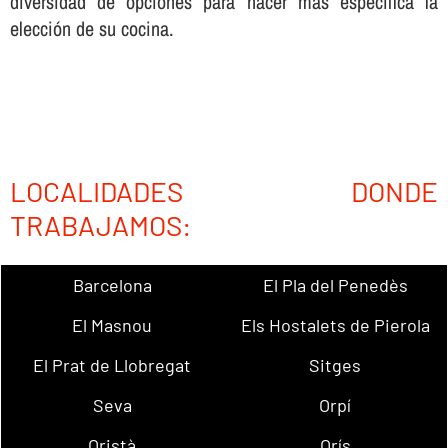
diversidad de opciones para hacer más especí­fica la
elección de su cocina.
LOCALIDADES DONDE
TRABAJAMOS:
Barcelona
El Pla del Penedès
El Masnou
Els Hostalets de Pierola
El Prat de Llobregat
Sitges
Seva
Orpí
Oristà
Orís