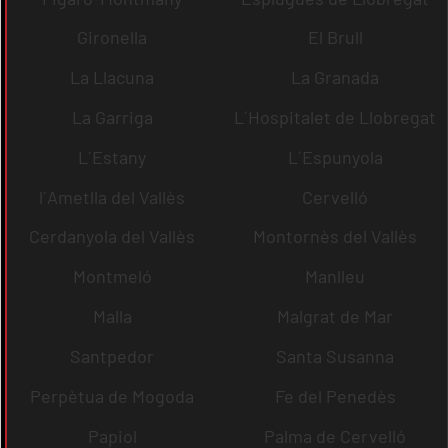
Gironella
El Brull
La Llacuna
La Granada
La Garriga
L´Hospitalet de Llobregat
L´Estany
L´Espunyola
l´Ametlla del Vallès
Cervelló
Cerdanyola del Vallès
Montornès del Vallès
Montmeló
Manlleu
Malla
Malgrat de Mar
Santpedor
Santa Susanna
Perpètua de Mogoda
Fe del Penedès
Papiol
Palma de Cervelló