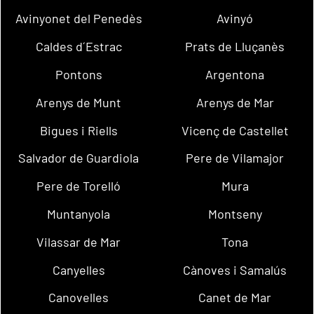
Avinyonet del Penedès
Avinyó
Caldes d´Estrac
Prats de Lluçanès
Pontons
Argentona
Arenys de Munt
Arenys de Mar
Bigues i Riells
Vicenç de Castellet
Salvador de Guardiola
Pere de Vilamajor
Pere de Torelló
Mura
Muntanyola
Montseny
Vilassar de Mar
Tona
Canyelles
Cànoves i Samalús
Canovelles
Canet de Mar