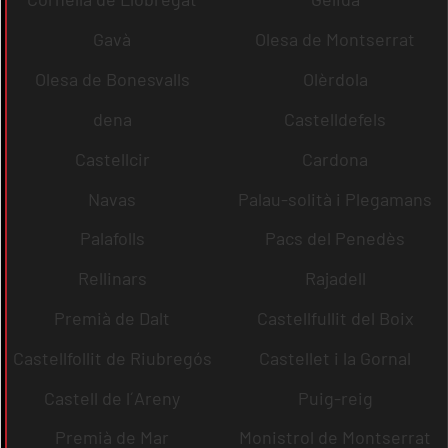
Gavà
Olesa de Montserrat
Olesa de Bonesvalls
Olèrdola
dena
Castelldefels
Castellcir
Cardona
Navas
Palau-solità i Plegamans
Palafolls
Pacs del Penedès
Rellinars
Rajadell
Premià de Dalt
Castellfullit del Boix
Castellfollit de Riubregós
Castellet i la Gornal
Castell de l´Areny
Puig-reig
Premià de Mar
Monistrol de Montserrat