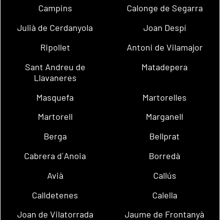
Campins
Calonge de Segarra
Julià de Cerdanyola
Joan Despí
Ripollet
Antoni de Vilamajor
Sant Andreu de
Matadepera
Llavaneres
Masquefa
Martorelles
Martorell
Marganell
Berga
Bellprat
Cabrera d´Anoia
Borredà
Avià
Callús
Calldetenes
Calella
Joan de Vilatorrada
Jaume de Frontanyà