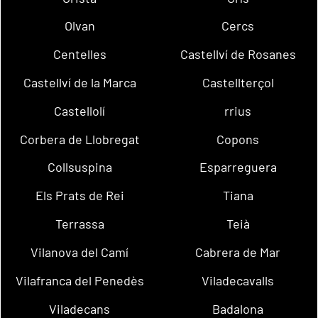
Olvan
Cercs
Centelles
Castellví de Rosanes
Castellví de la Marca
Castellterçol
Castellolí
rrius
Corbera de Llobregat
Copons
Collsuspina
Esparreguera
Els Prats de Rei
Tiana
Terrassa
Teià
Vilanova del Camí
Cabrera de Mar
Vilafranca del Penedès
Viladecavalls
Viladecans
Badalona