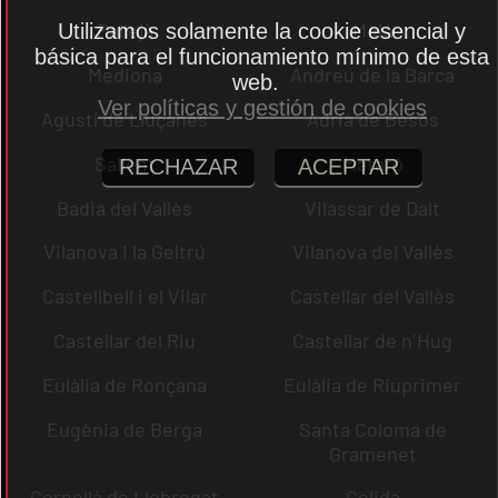
Pallejà
Moià
Utilizamos solamente la cookie esencial y
básica para el funcionamiento mínimo de esta
Mediona
Andreu de la Barca
web.
Ver políticas y gestión de cookies
Agustí de Lluçanès
Adrià de Besòs
Sallent
Mataró
RECHAZAR
ACEPTAR
Badia del Vallès
Vilassar de Dalt
Vilanova i la Geltrú
Vilanova del Vallès
Castellbell i el Vilar
Castellar del Vallès
Castellar del Riu
Castellar de n´Hug
Eulàlia de Ronçana
Eulàlia de Riuprimer
Eugènia de Berga
Santa Coloma de
Gramenet
Cornellà de Llobregat
Gelida