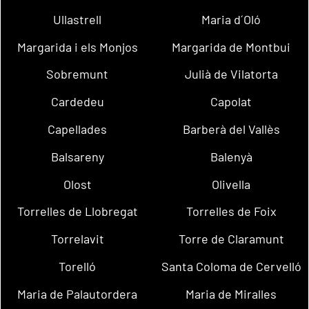
Ullastrell
Maria d´Oló
Margarida i els Monjos
Margarida de Montbui
Sobremunt
Julià de Vilatorta
Cardedeu
Capolat
Capellades
Barberà del Vallès
Balsareny
Balenyà
Olost
Olivella
Torrelles de Llobregat
Torrelles de Foix
Torrelavit
Torre de Claramunt
Torelló
Santa Coloma de Cervelló
Maria de Palautordera
Maria de Miralles