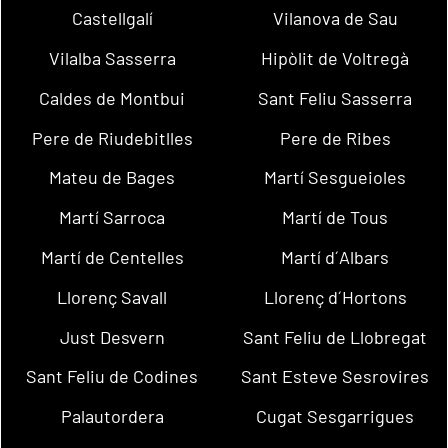
Castellgalí
Vilanova de Sau
Vilalba Sasserra
Hipòlit de Voltregà
Caldes de Montbui
Sant Feliu Sasserra
Pere de Riudebitlles
Pere de Ribes
Mateu de Bages
Martí Sesgueioles
Martí Sarroca
Martí de Tous
Martí de Centelles
Martí d´Albars
Llorenç Savall
Llorenç d´Hortons
Just Desvern
Sant Feliu de Llobregat
Sant Feliu de Codines
Sant Esteve Sesrovires
Palautordera
Cugat Sesgarrigues