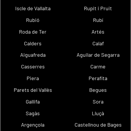
Iscle de Vallalta
Rupit i Pruit
Rubió
Rubí
Roda de Ter
Artés
Calders
Calaf
Aiguafreda
Aguilar de Segarra
Casserres
Carme
Piera
Perafita
Parets del Vallès
Begues
Gallifa
Sora
Sagàs
Lluçà
Argençola
Castellnou de Bages