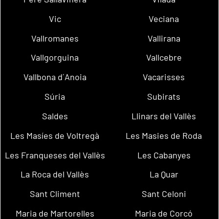
Vic
Veciana
Vallromanes
Vallirana
Vallgorguina
Vallcebre
Vallbona d´Anoia
Vacarisses
Súria
Subirats
Saldes
Llinars del Vallès
Les Masíes de Voltregà
Les Masies de Roda
Les Franqueses del Vallès
Les Cabanyes
La Roca del Vallès
La Quar
Sant Climent
Sant Celoni
Maria de Martorelles
Maria de Corcó