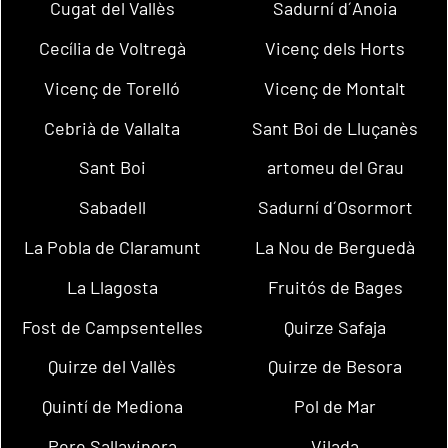
Cugat del Vallès
Sadurní d´Anoia
Cecília de Voltregà
Vicenç dels Horts
Vicenç de Torelló
Vicenç de Montalt
Cebrià de Vallalta
Sant Boi de Lluçanès
Sant Boi
artomeu del Grau
Sabadell
Sadurní d´Osormort
La Pobla de Claramunt
La Nou de Berguedà
La Llagosta
Fruitós de Bages
Fost de Campsentelles
Quirze Safaja
Quirze del Vallès
Quirze de Besora
Quintí de Mediona
Pol de Mar
Pere Sallavinera
Vilada