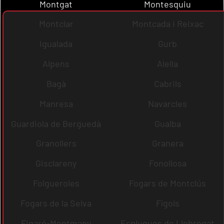
Montgat
Montesquiu
Montclar
Montcada i Reixac
Igualada
Gurb
Alpens
Alella
Bagà
Cabrils
Manresa
Navarcles
Guardiola de Berguedà
Gualba
Granollers
Granera
Gisclareny
Fonollosa
Folgueroles
Fogars de Montclús
Fogars de la Selva
Fígols
Figaró-Montmany
Esplugues de Llobregat