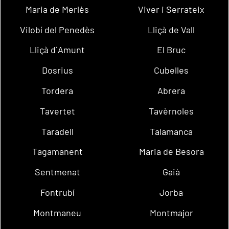
Maria de Merlès
Viver i Serrateix
Vilobí del Penedès
Lliçà de Vall
Lliçà d´Amunt
El Bruc
Dosrius
Cubelles
Tordera
Abrera
Tavertet
Tavèrnoles
Taradell
Talamanca
Tagamanent
Maria de Besora
Sentmenat
Gaià
Fontrubí
Jorba
Montmaneu
Montmajor