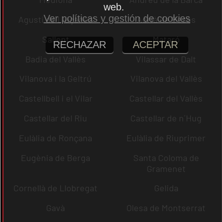
web.
Ver políticas y gestión de cookies
Agustí de Lluçanès
Adrià de Besòs
Sallent
Mataró
RECHAZAR
ACEPTAR
Badia del Vallès
Vilassar de Dalt
Vilanova i la Geltrú
Vilanova del Vallès
Castellbell i el Vilar
Castellar del Vallès
Castellar del Riu
Castellar de n´Hug
Eulàlia de Ronçana
Eulàlia de Riuprimer
Eugènia de Berga
Santa Coloma de
Gramenet
Cornellà de Llobregat
Gelida
Gavà
Olesa de Montserrat