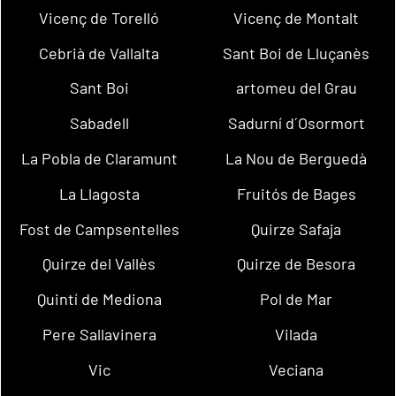
Vicenç de Torelló
Vicenç de Montalt
Cebrià de Vallalta
Sant Boi de Lluçanès
Sant Boi
artomeu del Grau
Sabadell
Sadurní d´Osormort
La Pobla de Claramunt
La Nou de Berguedà
La Llagosta
Fruitós de Bages
Fost de Campsentelles
Quirze Safaja
Quirze del Vallès
Quirze de Besora
Quintí de Mediona
Pol de Mar
Pere Sallavinera
Vilada
Vic
Veciana