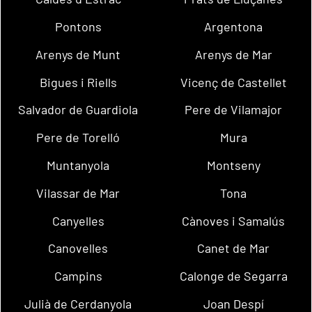
Pontons
Argentona
Arenys de Munt
Arenys de Mar
Bigues i Riells
Vicenç de Castellet
Salvador de Guardiola
Pere de Vilamajor
Pere de Torelló
Mura
Muntanyola
Montseny
Vilassar de Mar
Tona
Canyelles
Cànoves i Samalús
Canovelles
Canet de Mar
Campins
Calonge de Segarra
Julià de Cerdanyola
Joan Despí