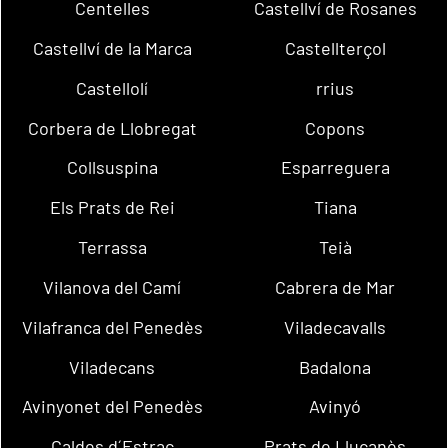
Centelles
Castellví de Rosanes
Castellví de la Marca
Castellterçol
Castellolí
rrius
Corbera de Llobregat
Copons
Collsuspina
Esparreguera
Els Prats de Rei
Tiana
Terrassa
Teià
Vilanova del Camí
Cabrera de Mar
Vilafranca del Penedès
Viladecavalls
Viladecans
Badalona
Avinyonet del Penedès
Avinyó
Caldes d´Estrac
Prats de Lluçanès