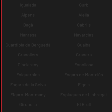
Igualada
Gurb
Alpens
Alella
Bagà
Cabrils
Manresa
Navarcles
Guardiola de Berguedà
Gualba
Granollers
Granera
Gisclareny
Fonollosa
Folgueroles
Fogars de Montclús
Fogars de la Selva
Fígols
Figaró-Montmany
Esplugues de Llobregat
Gironella
El Brull