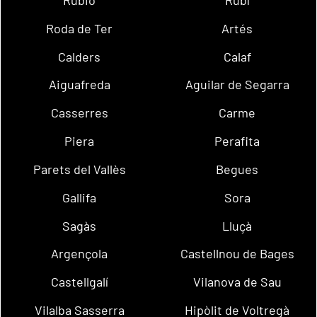
Rubió
Rubí
Roda de Ter
Artés
Calders
Calaf
Aiguafreda
Aguilar de Segarra
Casserres
Carme
Piera
Perafita
Parets del Vallès
Begues
Gallifa
Sora
Sagàs
Lluçà
Argençola
Castellnou de Bages
Castellgalí
Vilanova de Sau
Vilalba Sasserra
Hipòlit de Voltregà