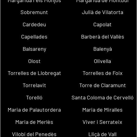
Sobremunt
Julià de Vilatorta
Cardedeu
Capolat
Capellades
Barberà del Vallès
Balsareny
Balenyà
Olost
Olivella
Torrelles de Llobregat
Torrelles de Foix
Torrelavit
Torre de Claramunt
Torelló
Santa Coloma de Cervelló
Maria de Palautordera
Maria de Miralles
Maria de Merlès
Viver i Serrateix
Vilobí del Penedès
Lliçà de Vall