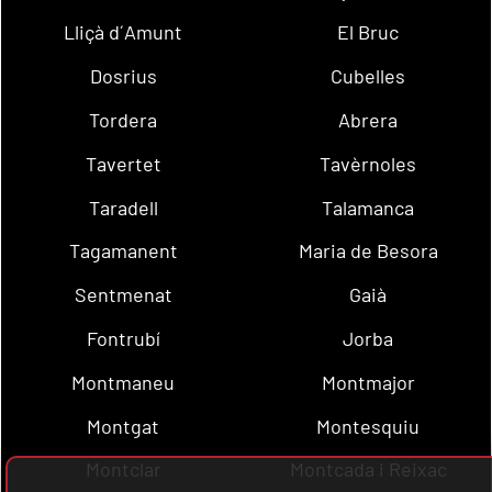
Lliçà d´Amunt
El Bruc
Dosrius
Cubelles
Tordera
Abrera
Tavertet
Tavèrnoles
Taradell
Talamanca
Tagamanent
Maria de Besora
Sentmenat
Gaià
Fontrubí
Jorba
Montmaneu
Montmajor
Montgat
Montesquiu
Montclar
Montcada i Reixac