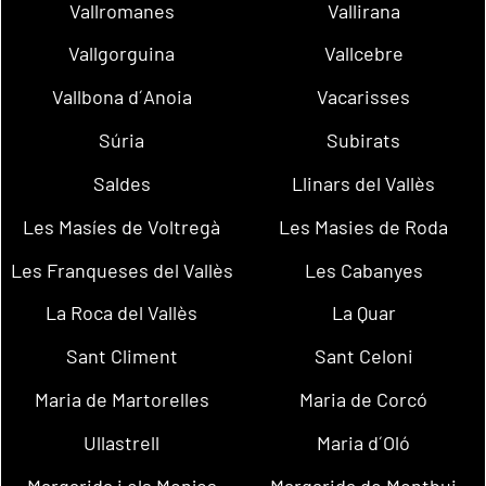
Vallromanes
Vallirana
Vallgorguina
Vallcebre
Vallbona d´Anoia
Vacarisses
Súria
Subirats
Saldes
Llinars del Vallès
Les Masíes de Voltregà
Les Masies de Roda
Les Franqueses del Vallès
Les Cabanyes
La Roca del Vallès
La Quar
Sant Climent
Sant Celoni
Maria de Martorelles
Maria de Corcó
Ullastrell
Maria d´Oló
Margarida i els Monjos
Margarida de Montbui