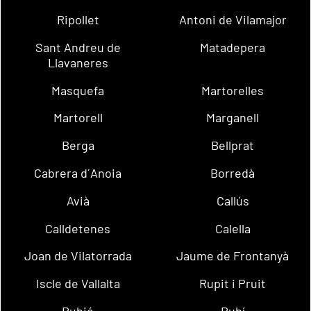
Ripollet
Antoni de Vilamajor
Sant Andreu de
Matadepera
Llavaneres
Masquefa
Martorelles
Martorell
Marganell
Berga
Bellprat
Cabrera d´Anoia
Borredà
Avià
Callús
Calldetenes
Calella
Joan de Vilatorrada
Jaume de Frontanyà
Iscle de Vallalta
Rupit i Pruit