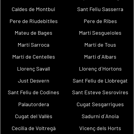
Caldes de Montbui
Sant Feliu Sasserra
Pere de Riudebitlles
Pere de Ribes
Mateu de Bages
Martí Sesgueioles
Martí Sarroca
Martí de Tous
Martí de Centelles
Martí d´Albars
Llorenç Savall
Llorenç d´Hortons
Just Desvern
Sant Feliu de Llobregat
Sant Feliu de Codines
Sant Esteve Sesrovires
Palautordera
Cugat Sesgarrigues
Cugat del Vallès
Sadurní d´Anoia
Cecília de Voltregà
Vicenç dels Horts