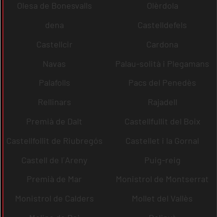
Olesa de Bonesvalls
Olèrdola
dena
Castelldefels
Castellcir
Cardona
Navas
Palau-solità i Plegamans
Palafolls
Pacs del Penedès
Rellinars
Rajadell
Premià de Dalt
Castellfullit del Boix
Castellfollit de Riubregós
Castellet i la Gornal
Castell de l´Areny
Puig-reig
Premià de Mar
Monistrol de Montserrat
Monistrol de Calders
Mollet del Vallès