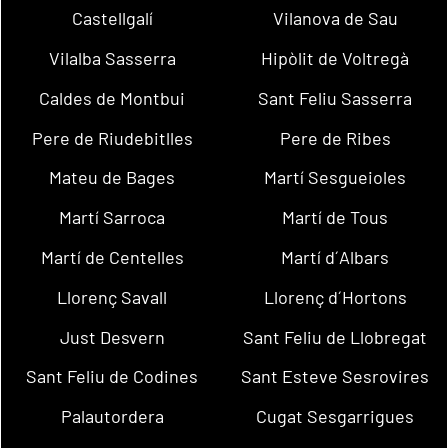
Castellgalí
Vilanova de Sau
Vilalba Sasserra
Hipòlit de Voltregà
Caldes de Montbui
Sant Feliu Sasserra
Pere de Riudebitlles
Pere de Ribes
Mateu de Bages
Martí Sesgueioles
Martí Sarroca
Martí de Tous
Martí de Centelles
Martí d´Albars
Llorenç Savall
Llorenç d´Hortons
Just Desvern
Sant Feliu de Llobregat
Sant Feliu de Codines
Sant Esteve Sesrovires
Palautordera
Cugat Sesgarrigues