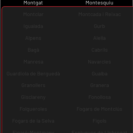
Montgat
Montesquiu
Montclar
Montcada i Reixac
Igualada
Gurb
Alpens
Alella
Bagà
Cabrils
Manresa
Navarcles
Guardiola de Berguedà
Gualba
Granollers
Granera
Gisclareny
Fonollosa
Folgueroles
Fogars de Montclús
Fogars de la Selva
Fígols
Figaró-Montmany
Esplugues de Llobregat