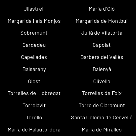
Ullastrell
Maria d´Oló
Margarida i els Monjos
Margarida de Montbui
Sobremunt
Julià de Vilatorta
Cardedeu
Capolat
Capellades
Barberà del Vallès
Balsareny
Balenyà
Olost
Olivella
Torrelles de Llobregat
Torrelles de Foix
Torrelavit
Torre de Claramunt
Torelló
Santa Coloma de Cervelló
Maria de Palautordera
Maria de Miralles