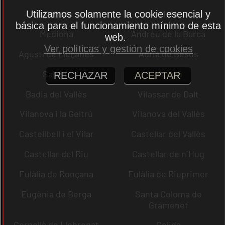
Pallejà
Moià
Utilizamos solamente la cookie esencial y
básica para el funcionamiento mínimo de esta
Mediona
Andreu de la Barca
web.
Ver políticas y gestión de cookies
Agustí de Lluçanès
Adrià de Besòs
Sallent
Mataró
RECHAZAR
ACEPTAR
Badia del Vallès
Vilassar de Dalt
Vilanova i la Geltrú
Vilanova del Vallès
Castellbell i el Vilar
Castellar del Vallès
Castellar del Riu
Castellar de n´Hug
Eulàlia de Ronçana
Eulàlia de Riuprimer
Eugènia de Berga
Santa Coloma de
Gramenet
Cornellà de Llobregat
Gelida