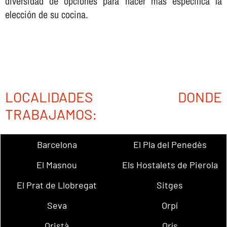
diversidad de opciones para hacer más especí­fica la
elección de su cocina.
LOCALIDADES DONDE
TRABAJAMOS:
Barcelona
El Pla del Penedès
El Masnou
Els Hostalets de Pierola
El Prat de Llobregat
Sitges
Seva
Orpí
Oristà
Orís