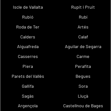
Iscle de Vallalta
Rupit i Pruit
Rubió
Rubí
Roda de Ter
Artés
Calders
Calaf
Aiguafreda
Aguilar de Segarra
Casserres
Carme
Piera
Perafita
Parets del Vallès
Begues
Gallifa
Sora
Sagàs
Lluçà
Argençola
Castellnou de Bages