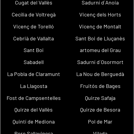
Cugat del Vallès
Sadurní d´Anoia
Cecília de Voltregà
Vicenç dels Horts
Vicenç de Torelló
Vicenç de Montalt
Cebrià de Vallalta
Sant Boi de Lluçanès
Sant Boi
artomeu del Grau
Sabadell
Sadurní d´Osormort
La Pobla de Claramunt
La Nou de Berguedà
La Llagosta
Fruitós de Bages
Fost de Campsentelles
Quirze Safaja
Quirze del Vallès
Quirze de Besora
Quintí de Mediona
Pol de Mar
Pere Sallavinera
Vilada