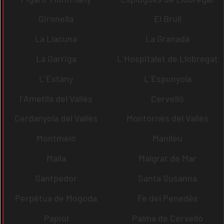
Gironella
El Brull
La Llacuna
La Granada
La Garriga
L´Hospitalet de Llobregat
L´Estany
L´Espunyola
l´Ametlla del Vallès
Cervelló
Cerdanyola del Vallès
Montornès del Vallès
Montmeló
Manlleu
Malla
Malgrat de Mar
Santpedor
Santa Susanna
Perpètua de Mogoda
Fe del Penedès
Papiol
Palma de Cervelló