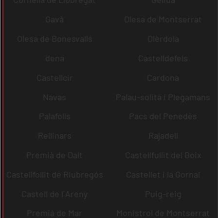
Gavà
Olesa de Montserrat
Olesa de Bonesvalls
Olèrdola
dena
Castelldefels
Castellcir
Cardona
Navas
Palau-solità i Plegamans
Palafolls
Pacs del Penedès
Rellinars
Rajadell
Premià de Dalt
Castellfullit del Boix
Castellfollit de Riubregós
Castellet i la Gornal
Castell de l´Areny
Puig-reig
Premià de Mar
Monistrol de Montserrat