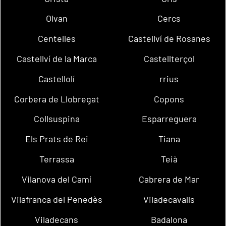
Olvan
Cercs
Centelles
Castellví de Rosanes
Castellví de la Marca
Castellterçol
Castellolí
rrius
Corbera de Llobregat
Copons
Collsuspina
Esparreguera
Els Prats de Rei
Tiana
Terrassa
Teià
Vilanova del Camí
Cabrera de Mar
Vilafranca del Penedès
Viladecavalls
Viladecans
Badalona