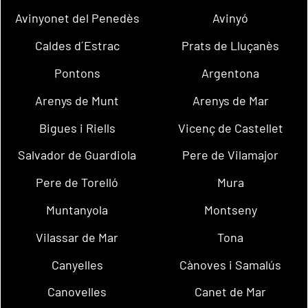
Avinyonet del Penedès
Avinyó
Caldes d´Estrac
Prats de Lluçanès
Pontons
Argentona
Arenys de Munt
Arenys de Mar
Bigues i Riells
Vicenç de Castellet
Salvador de Guardiola
Pere de Vilamajor
Pere de Torelló
Mura
Muntanyola
Montseny
Vilassar de Mar
Tona
Canyelles
Cànoves i Samalús
Canovelles
Canet de Mar