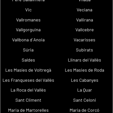
Vic
Veciana
Vallromanes
Vallirana
Vallgorguina
Vallcebre
Vallbona d´Anoia
Vacarisses
Súria
Subirats
Saldes
Llinars del Vallès
Les Masíes de Voltregà
Les Masies de Roda
Les Franqueses del Vallès
Les Cabanyes
La Roca del Vallès
La Quar
Sant Climent
Sant Celoni
Maria de Martorelles
Maria de Corcó