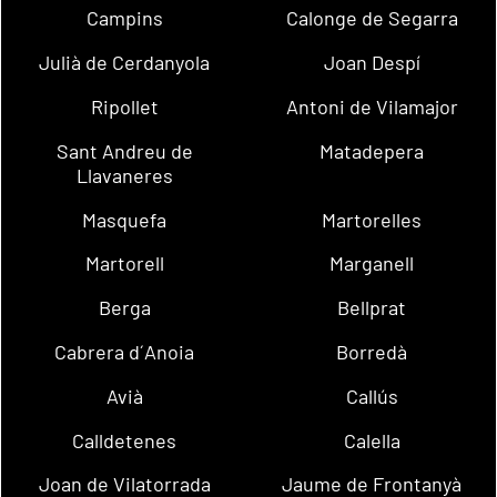
Campins
Calonge de Segarra
Julià de Cerdanyola
Joan Despí
Ripollet
Antoni de Vilamajor
Sant Andreu de
Matadepera
Llavaneres
Masquefa
Martorelles
Martorell
Marganell
Berga
Bellprat
Cabrera d´Anoia
Borredà
Avià
Callús
Calldetenes
Calella
Joan de Vilatorrada
Jaume de Frontanyà