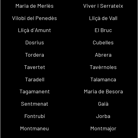
Maria de Merlès
Viver i Serrateix
Vilobí del Penedès
Lliçà de Vall
Lliçà d´Amunt
El Bruc
Dosrius
Cubelles
Tordera
Abrera
Tavertet
Tavèrnoles
Taradell
Talamanca
Tagamanent
Maria de Besora
Sentmenat
Gaià
Fontrubí
Jorba
Montmaneu
Montmajor