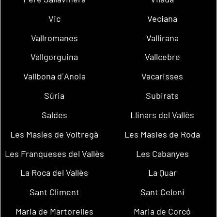
Vic
Veciana
Vallromanes
Vallirana
Vallgorguina
Vallcebre
Vallbona d´Anoia
Vacarisses
Súria
Subirats
Saldes
Llinars del Vallès
Les Masíes de Voltregà
Les Masies de Roda
Les Franqueses del Vallès
Les Cabanyes
La Roca del Vallès
La Quar
Sant Climent
Sant Celoni
Maria de Martorelles
Maria de Corcó