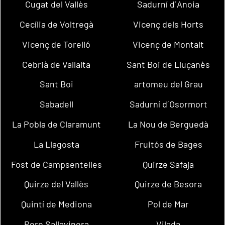
Cugat del Vallès
Sadurní d´Anoia
Cecília de Voltregà
Vicenç dels Horts
Vicenç de Torelló
Vicenç de Montalt
Cebrià de Vallalta
Sant Boi de Lluçanès
Sant Boi
artomeu del Grau
Sabadell
Sadurní d´Osormort
La Pobla de Claramunt
La Nou de Berguedà
La Llagosta
Fruitós de Bages
Fost de Campsentelles
Quirze Safaja
Quirze del Vallès
Quirze de Besora
Quintí de Mediona
Pol de Mar
Pere Sallavinera
Vilada