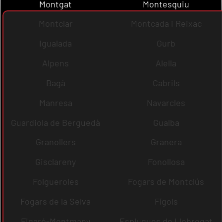
Montgat
Montesquiu
Montclar
Montcada i Reixac
Igualada
Gurb
Alpens
Alella
Bagà
Cabrils
Manresa
Navarcles
Guardiola de Berguedà
Gualba
Granollers
Granera
Gisclareny
Fonollosa
Folgueroles
Fogars de Montclús
Fogars de la Selva
Fígols
Figaró-Montmany
Esplugues de Llobregat