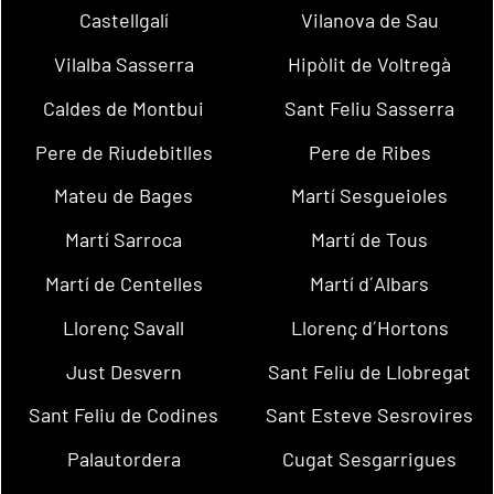
Castellgalí
Vilanova de Sau
Vilalba Sasserra
Hipòlit de Voltregà
Caldes de Montbui
Sant Feliu Sasserra
Pere de Riudebitlles
Pere de Ribes
Mateu de Bages
Martí Sesgueioles
Martí Sarroca
Martí de Tous
Martí de Centelles
Martí d´Albars
Llorenç Savall
Llorenç d´Hortons
Just Desvern
Sant Feliu de Llobregat
Sant Feliu de Codines
Sant Esteve Sesrovires
Palautordera
Cugat Sesgarrigues