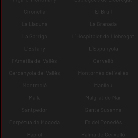
Gironella
El Brull
La Llacuna
La Granada
La Garriga
L´Hospitalet de Llobregat
L´Estany
L´Espunyola
l´Ametlla del Vallès
Cervelló
Cerdanyola del Vallès
Montornès del Vallès
Montmeló
Manlleu
Malla
Malgrat de Mar
Santpedor
Santa Susanna
Perpètua de Mogoda
Fe del Penedès
Papiol
Palma de Cervelló