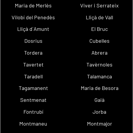
Maria de Merlès
Viver i Serrateix
Vilobí del Penedès
Lliçà de Vall
Lliçà d´Amunt
El Bruc
Dosrius
Cubelles
Tordera
Abrera
Tavertet
Tavèrnoles
Taradell
Talamanca
Tagamanent
Maria de Besora
Sentmenat
Gaià
Fontrubí
Jorba
Montmaneu
Montmajor