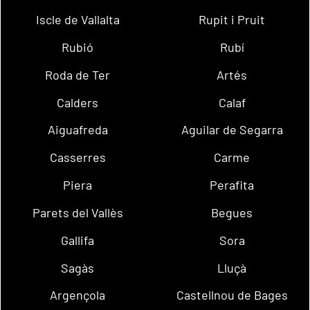
Iscle de Vallalta
Rupit i Pruit
Rubió
Rubí
Roda de Ter
Artés
Calders
Calaf
Aiguafreda
Aguilar de Segarra
Casserres
Carme
Piera
Perafita
Parets del Vallès
Begues
Gallifa
Sora
Sagàs
Lluçà
Argençola
Castellnou de Bages