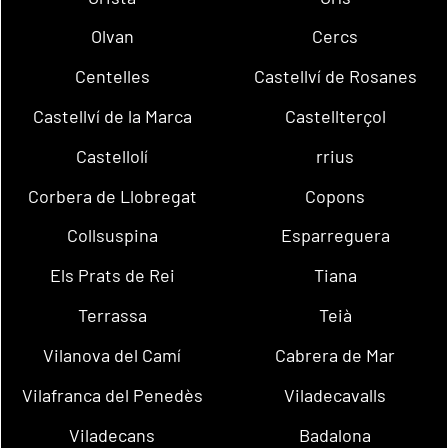
Olvan
Cercs
Centelles
Castellví de Rosanes
Castellví de la Marca
Castellterçol
Castellolí
rrius
Corbera de Llobregat
Copons
Collsuspina
Esparreguera
Els Prats de Rei
Tiana
Terrassa
Teià
Vilanova del Camí
Cabrera de Mar
Vilafranca del Penedès
Viladecavalls
Viladecans
Badalona