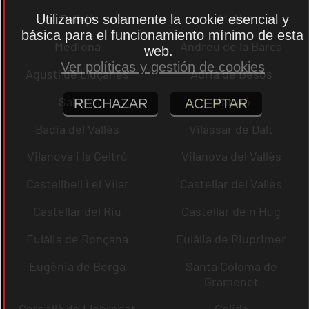
Pallejà
Moià
Utilizamos solamente la cookie esencial y
básica para el funcionamiento mínimo de esta
Mediona
Andreu de la Barca
web.
Ver políticas y gestión de cookies
Agustí de Lluçanès
Adrià de Besòs
Sallent
Mataró
RECHAZAR
ACEPTAR
Badia del Vallès
Vilassar de Dalt
Vilanova i la Geltrú
Vilanova del Vallès
Castellbell i el Vilar
Castellar del Vallès
Castellar del Riu
Castellar de n´Hug
Eulàlia de Ronçana
Eulàlia de Riuprimer
Eugènia de Berga
Santa Coloma de
Gramenet
Cornellà de Llobregat
Gelida