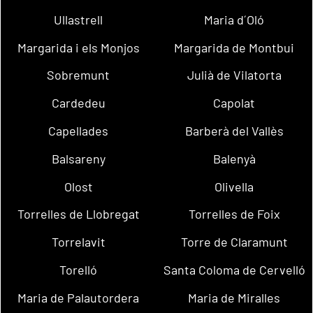
Ullastrell
Maria d´Oló
Margarida i els Monjos
Margarida de Montbui
Sobremunt
Julià de Vilatorta
Cardedeu
Capolat
Capellades
Barberà del Vallès
Balsareny
Balenyà
Olost
Olivella
Torrelles de Llobregat
Torrelles de Foix
Torrelavit
Torre de Claramunt
Torelló
Santa Coloma de Cervelló
Maria de Palautordera
Maria de Miralles