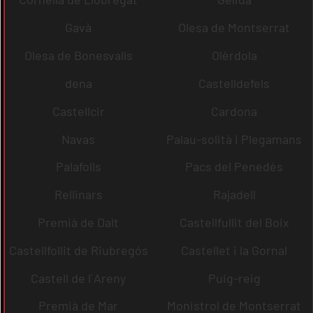
Gavà
Olesa de Montserrat
Olesa de Bonesvalls
Olèrdola
dena
Castelldefels
Castellcir
Cardona
Navas
Palau-solità i Plegamans
Palafolls
Pacs del Penedès
Rellinars
Rajadell
Premià de Dalt
Castellfullit del Boix
Castellfollit de Riubregós
Castellet i la Gornal
Castell de l´Areny
Puig-reig
Premià de Mar
Monistrol de Montserrat