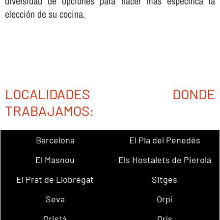
diversidad de opciones para hacer más especí­fica la
elección de su cocina.
LOCALIDADES DONDE
TRABAJAMOS:
Barcelona
El Pla del Penedès
El Masnou
Els Hostalets de Pierola
El Prat de Llobregat
Sitges
Seva
Orpí
Oristà
Orís