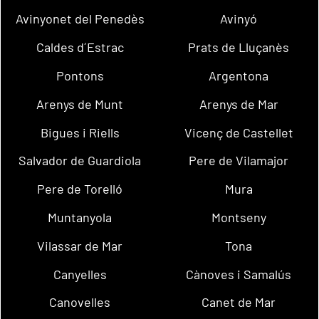
Avinyonet del Penedès
Avinyó
Caldes d´Estrac
Prats de Lluçanès
Pontons
Argentona
Arenys de Munt
Arenys de Mar
Bigues i Riells
Vicenç de Castellet
Salvador de Guardiola
Pere de Vilamajor
Pere de Torelló
Mura
Muntanyola
Montseny
Vilassar de Mar
Tona
Canyelles
Cànoves i Samalús
Canovelles
Canet de Mar