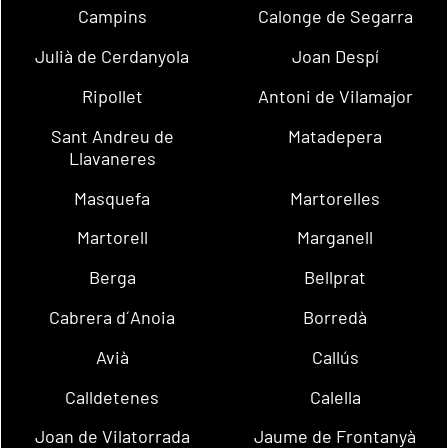
Campins
Calonge de Segarra
Julià de Cerdanyola
Joan Despí
Ripollet
Antoni de Vilamajor
Sant Andreu de
Matadepera
Llavaneres
Masquefa
Martorelles
Martorell
Marganell
Berga
Bellprat
Cabrera d´Anoia
Borredà
Avià
Callús
Calldetenes
Calella
Joan de Vilatorrada
Jaume de Frontanyà