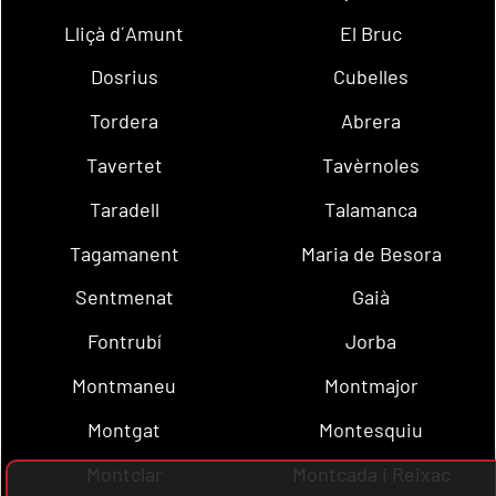
Lliçà d´Amunt
El Bruc
Dosrius
Cubelles
Tordera
Abrera
Tavertet
Tavèrnoles
Taradell
Talamanca
Tagamanent
Maria de Besora
Sentmenat
Gaià
Fontrubí
Jorba
Montmaneu
Montmajor
Montgat
Montesquiu
Montclar
Montcada i Reixac