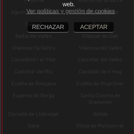
web.
Ver políticas y gestión de cookies
Agustí de Lluçanès
Adrià de Besòs
Sallent
Mataró
RECHAZAR
ACEPTAR
Badia del Vallès
Vilassar de Dalt
Vilanova i la Geltrú
Vilanova del Vallès
Castellbell i el Vilar
Castellar del Vallès
Castellar del Riu
Castellar de n´Hug
Eulàlia de Ronçana
Eulàlia de Riuprimer
Eugènia de Berga
Santa Coloma de
Gramenet
Cornellà de Llobregat
Gelida
Gavà
Olesa de Montserrat