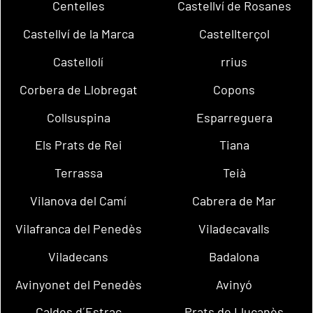
Centelles
Castellví de Rosanes
Castellví de la Marca
Castellterçol
Castellolí
rrius
Corbera de Llobregat
Copons
Collsuspina
Esparreguera
Els Prats de Rei
Tiana
Terrassa
Teià
Vilanova del Camí
Cabrera de Mar
Vilafranca del Penedès
Viladecavalls
Viladecans
Badalona
Avinyonet del Penedès
Avinyó
Caldes d´Estrac
Prats de Lluçanès