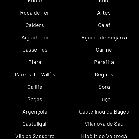
Rubió
Rubí
Roda de Ter
Artés
Calders
Calaf
Aiguafreda
Aguilar de Segarra
Casserres
Carme
Piera
Perafita
Parets del Vallès
Begues
Gallifa
Sora
Sagàs
Lluçà
Argençola
Castellnou de Bages
Castellgalí
Vilanova de Sau
Vilalba Sasserra
Hipòlit de Voltregà