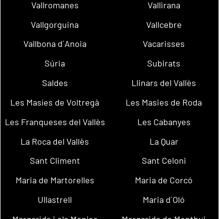
Vallromanes
Vallirana
Vallgorguina
Vallcebre
Vallbona d´Anoia
Vacarisses
Súria
Subirats
Saldes
Llinars del Vallès
Les Masíes de Voltregà
Les Masies de Roda
Les Franqueses del Vallès
Les Cabanyes
La Roca del Vallès
La Quar
Sant Climent
Sant Celoni
Maria de Martorelles
Maria de Corcó
Ullastrell
Maria d´Oló
Margarida i els Monjos
Margarida de Montbui