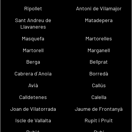
Ripollet
Antoni de Vilamajor
Sant Andreu de
Matadepera
Llavaneres
Masquefa
Martorelles
Martorell
Marganell
Berga
Bellprat
Cabrera d´Anoia
Borredà
Avià
Callús
Calldetenes
Calella
Joan de Vilatorrada
Jaume de Frontanyà
Iscle de Vallalta
Rupit i Pruit