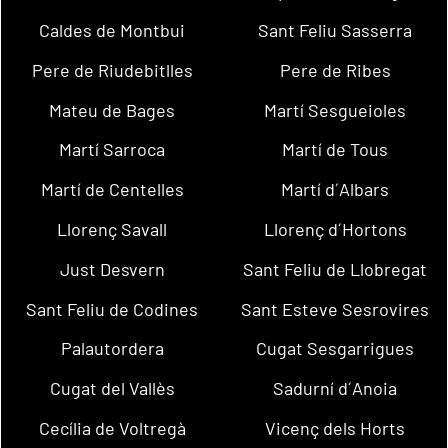
Caldes de Montbui
Sant Feliu Sasserra
Pere de Riudebitlles
Pere de Ribes
Mateu de Bages
Martí Sesgueioles
Martí Sarroca
Martí de Tous
Martí de Centelles
Martí d´Albars
Llorenç Savall
Llorenç d´Hortons
Just Desvern
Sant Feliu de Llobregat
Sant Feliu de Codines
Sant Esteve Sesrovires
Palautordera
Cugat Sesgarrigues
Cugat del Vallès
Sadurní d´Anoia
Cecília de Voltregà
Vicenç dels Horts