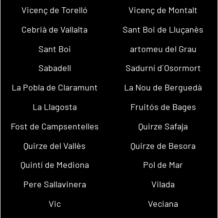
Vicenç de Torelló
Vicenç de Montalt
Cebrià de Vallalta
Sant Boi de Lluçanès
Sant Boi
artomeu del Grau
Sabadell
Sadurní d´Osormort
La Pobla de Claramunt
La Nou de Berguedà
La Llagosta
Fruitós de Bages
Fost de Campsentelles
Quirze Safaja
Quirze del Vallès
Quirze de Besora
Quintí de Mediona
Pol de Mar
Pere Sallavinera
Vilada
Vic
Veciana