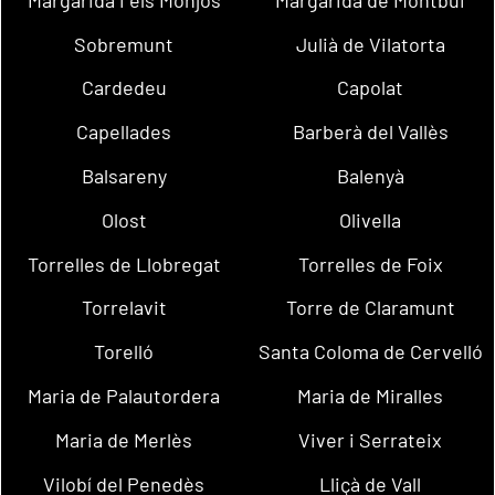
Sobremunt
Julià de Vilatorta
Cardedeu
Capolat
Capellades
Barberà del Vallès
Balsareny
Balenyà
Olost
Olivella
Torrelles de Llobregat
Torrelles de Foix
Torrelavit
Torre de Claramunt
Torelló
Santa Coloma de Cervelló
Maria de Palautordera
Maria de Miralles
Maria de Merlès
Viver i Serrateix
Vilobí del Penedès
Lliçà de Vall