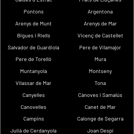
Pontons
Argentona
Arenys de Munt
Arenys de Mar
Bigues i Riells
Vicenç de Castellet
Salvador de Guardiola
Pere de Vilamajor
Pere de Torelló
Mura
Muntanyola
Montseny
Vilassar de Mar
Tona
Canyelles
Cànoves i Samalús
Canovelles
Canet de Mar
Campins
Calonge de Segarra
Julià de Cerdanyola
Joan Despí