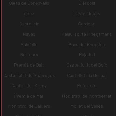
Olesa de Bonesvalls
Olèrdola
dena
Castelldefels
Castellcir
Cardona
Navas
Palau-solità i Plegamans
Palafolls
Pacs del Penedès
Rellinars
Rajadell
Premià de Dalt
Castellfullit del Boix
Castellfollit de Riubregós
Castellet i la Gornal
Castell de l´Areny
Puig-reig
Premià de Mar
Monistrol de Montserrat
Monistrol de Calders
Mollet del Vallès