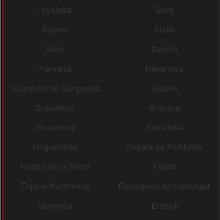
Igualada
Gurb
Alpens
Alella
Bagà
Cabrils
Manresa
Navarcles
Guardiola de Berguedà
Gualba
Granollers
Granera
Gisclareny
Fonollosa
Folgueroles
Fogars de Montclús
Fogars de la Selva
Fígols
Figaró-Montmany
Esplugues de Llobregat
Gironella
El Brull