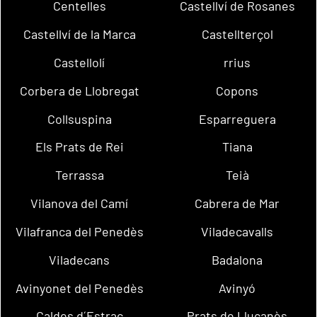
Centelles
Castellví de Rosanes
Castellví de la Marca
Castellterçol
Castellolí
rrius
Corbera de Llobregat
Copons
Collsuspina
Esparreguera
Els Prats de Rei
Tiana
Terrassa
Teià
Vilanova del Camí
Cabrera de Mar
Vilafranca del Penedès
Viladecavalls
Viladecans
Badalona
Avinyonet del Penedès
Avinyó
Caldes d´Estrac
Prats de Lluçanès