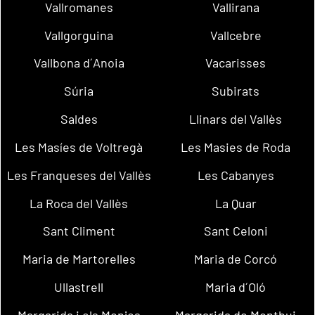
Vallromanes
Vallirana
Vallgorguina
Vallcebre
Vallbona d´Anoia
Vacarisses
Súria
Subirats
Saldes
Llinars del Vallès
Les Masíes de Voltregà
Les Masies de Roda
Les Franqueses del Vallès
Les Cabanyes
La Roca del Vallès
La Quar
Sant Climent
Sant Celoni
Maria de Martorelles
Maria de Corcó
Ullastrell
Maria d´Oló
Margarida i els Monjos
Margarida de Montbui