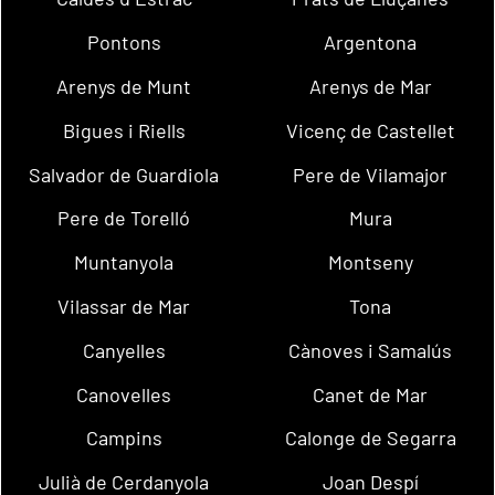
Pontons
Argentona
Arenys de Munt
Arenys de Mar
Bigues i Riells
Vicenç de Castellet
Salvador de Guardiola
Pere de Vilamajor
Pere de Torelló
Mura
Muntanyola
Montseny
Vilassar de Mar
Tona
Canyelles
Cànoves i Samalús
Canovelles
Canet de Mar
Campins
Calonge de Segarra
Julià de Cerdanyola
Joan Despí