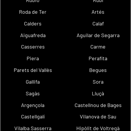
Rubió
Rubí
Roda de Ter
Artés
Calders
Calaf
Aiguafreda
Aguilar de Segarra
Casserres
Carme
Piera
Perafita
Parets del Vallès
Begues
Gallifa
Sora
Sagàs
Lluçà
Argençola
Castellnou de Bages
Castellgalí
Vilanova de Sau
Vilalba Sasserra
Hipòlit de Voltregà