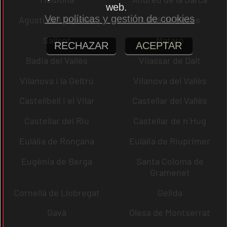
web.
Ver políticas y gestión de cookies
Agustí de Lluçanès
Adrià de Besòs
Sallent
Mataró
RECHAZAR
ACEPTAR
Badia del Vallès
Vilassar de Dalt
Vilanova i la Geltrú
Vilanova del Vallès
Castellbell i el Vilar
Castellar del Vallès
Castellar del Riu
Castellar de n´Hug
Eulàlia de Ronçana
Eulàlia de Riuprimer
Eugènia de Berga
Santa Coloma de
Gramenet
Cornellà de Llobregat
Gelida
Gavà
Olesa de Montserrat