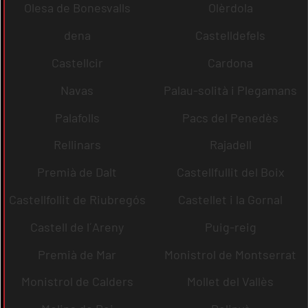
Olesa de Bonesvalls
Olèrdola
dena
Castelldefels
Castellcir
Cardona
Navas
Palau-solità i Plegamans
Palafolls
Pacs del Penedès
Rellinars
Rajadell
Premià de Dalt
Castellfullit del Boix
Castellfollit de Riubregós
Castellet i la Gornal
Castell de l´Areny
Puig-reig
Premià de Mar
Monistrol de Montserrat
Monistrol de Calders
Mollet del Vallès