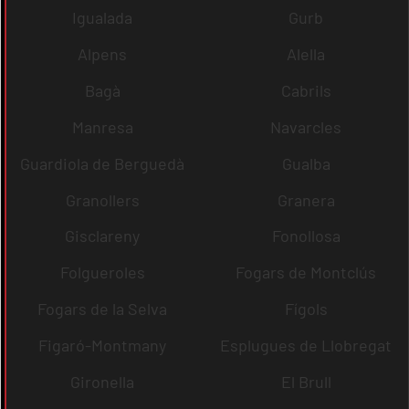
Igualada
Gurb
Alpens
Alella
Bagà
Cabrils
Manresa
Navarcles
Guardiola de Berguedà
Gualba
Granollers
Granera
Gisclareny
Fonollosa
Folgueroles
Fogars de Montclús
Fogars de la Selva
Fígols
Figaró-Montmany
Esplugues de Llobregat
Gironella
El Brull