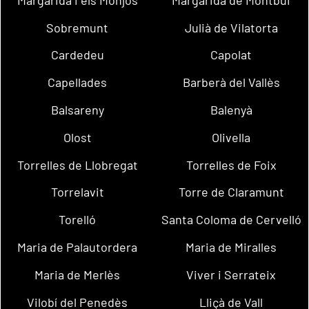
Sobremunt
Julià de Vilatorta
Cardedeu
Capolat
Capellades
Barberà del Vallès
Balsareny
Balenyà
Olost
Olivella
Torrelles de Llobregat
Torrelles de Foix
Torrelavit
Torre de Claramunt
Torelló
Santa Coloma de Cervelló
Maria de Palautordera
Maria de Miralles
Maria de Merlès
Viver i Serrateix
Vilobí del Penedès
Lliçà de Vall