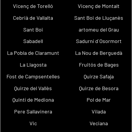
Vicenç de Torelló
Vicenç de Montalt
Cebrià de Vallalta
Sant Boi de Lluçanès
Sant Boi
artomeu del Grau
Sabadell
Sadurní d´Osormort
La Pobla de Claramunt
La Nou de Berguedà
La Llagosta
Fruitós de Bages
Fost de Campsentelles
Quirze Safaja
Quirze del Vallès
Quirze de Besora
Quintí de Mediona
Pol de Mar
Pere Sallavinera
Vilada
Vic
Veciana