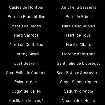
Caldes de Montbui
Sant Feliu Sasserra
Pere de Riudebitlles
Pere de Ribes
Mateu de Bages
Martí Sesgueioles
Martí Sarroca
Martí de Tous
Martí de Centelles
Martí d´Albars
Llorenç Savall
Llorenç d´Hortons
Just Desvern
Sant Feliu de Llobregat
Sant Feliu de Codines
Sant Esteve Sesrovires
Palautordera
Cugat Sesgarrigues
Cugat del Vallès
Sadurní d´Anoia
Cecília de Voltregà
Vicenç dels Horts