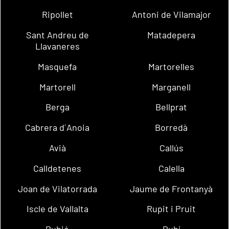
Ripollet
Antoni de Vilamajor
Sant Andreu de
Matadepera
Llavaneres
Masquefa
Martorelles
Martorell
Marganell
Berga
Bellprat
Cabrera d´Anoia
Borredà
Avià
Callús
Calldetenes
Calella
Joan de Vilatorrada
Jaume de Frontanyà
Iscle de Vallalta
Rupit i Pruit