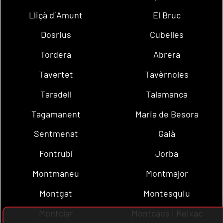
Lliçà d´Amunt
El Bruc
Dosrius
Cubelles
Tordera
Abrera
Tavertet
Tavèrnoles
Taradell
Talamanca
Tagamanent
Maria de Besora
Sentmenat
Gaià
Fontrubí
Jorba
Montmaneu
Montmajor
Montgat
Montesquiu
Montclar
Montcada i Reixac