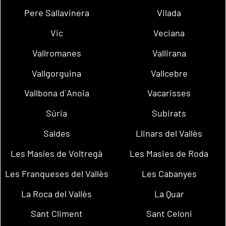
Pere Sallavinera
Vilada
Vic
Veciana
Vallromanes
Vallirana
Vallgorguina
Vallcebre
Vallbona d´Anoia
Vacarisses
Súria
Subirats
Saldes
Llinars del Vallès
Les Masíes de Voltregà
Les Masies de Roda
Les Franqueses del Vallès
Les Cabanyes
La Roca del Vallès
La Quar
Sant Climent
Sant Celoni