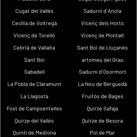
Cugat del Vallès
Sadurní d´Anoia
Cecília de Voltregà
Vicenç dels Horts
Vicenç de Torelló
Vicenç de Montalt
Cebrià de Vallalta
Sant Boi de Lluçanès
Sant Boi
artomeu del Grau
Sabadell
Sadurní d´Osormort
La Pobla de Claramunt
La Nou de Berguedà
La Llagosta
Fruitós de Bages
Fost de Campsentelles
Quirze Safaja
Quirze del Vallès
Quirze de Besora
Quintí de Mediona
Pol de Mar