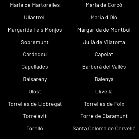
Maria de Martorelles
Maria de Corcó
Ullastrell
Maria d´Oló
Margarida i els Monjos
Margarida de Montbui
Sobremunt
Julià de Vilatorta
Cardedeu
Capolat
Capellades
Barberà del Vallès
Balsareny
Balenyà
Olost
Olivella
Torrelles de Llobregat
Torrelles de Foix
Torrelavit
Torre de Claramunt
Torelló
Santa Coloma de Cervelló