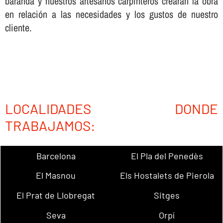
baranda y nuestros artesanos carpinteros crearán la obra
en relación a las necesidades y los gustos de nuestro
cliente.
LOCALIDADES DONDE
TRABAJAMOS:
Barcelona
El Pla del Penedès
El Masnou
Els Hostalets de Pierola
El Prat de Llobregat
Sitges
Seva
Orpí