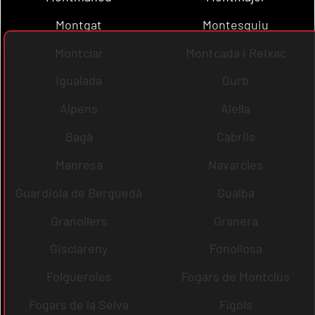
Montgat
Montesquiu
Montclar
Montcada i Reixac
Igualada
Gurb
Alpens
Alella
Bagà
Cabrils
Manresa
Navarcles
Guardiola de Berguedà
Gualba
Granollers
Granera
Gisclareny
Fonollosa
Folgueroles
Fogars de Montclús
Fogars de la Selva
Fígols