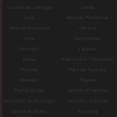
Cornellà de Llobregat
Gelida
Gavà
Olesa de Montserrat
Olesa de Bonesvalls
Olèrdola
dena
Castelldefels
Castellcir
Cardona
Navas
Palau-solità i Plegamans
Palafolls
Pacs del Penedès
Rellinars
Rajadell
Premià de Dalt
Castellfullit del Boix
Castellfollit de Riubregós
Castellet i la Gornal
Castell de l´Areny
Puig-reig