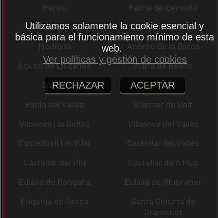
Papiol
Palma de Cervelló
Utilizamos solamente la cookie esencial y
Pallejà
Moià
básica para el funcionamiento mínimo de esta
Mediona
Andreu de la Barca
web.
Ver políticas y gestión de cookies
Agustí de Lluçanès
Adrià de Besòs
Sallent
Mataró
RECHAZAR
ACEPTAR
Badia del Vallès
Vilassar de Dalt
Vilanova i la Geltrú
Vilanova del Vallès
Castellbell i el Vilar
Castellar del Vallès
Castellar del Riu
Castellar de n´Hug
Eulàlia de Ronçana
Eulàlia de Riuprimer
Eugènia de Berga
Santa Coloma de
Gramenet