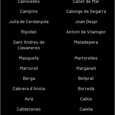
Canovelles
Canet de Mar
Campins
Calonge de Segarra
Julià de Cerdanyola
Joan Despí
Ripollet
Antoni de Vilamajor
Sant Andreu de
Matadepera
Llavaneres
Masquefa
Martorelles
Martorell
Marganell
Berga
Bellprat
Cabrera d´Anoia
Borredà
Avià
Callús
Calldetenes
Calella