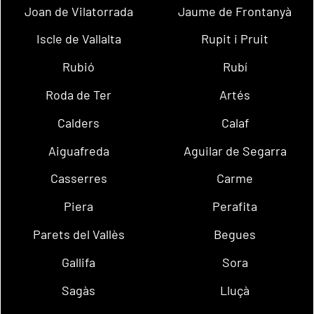
Joan de Vilatorrada
Jaume de Frontanyà
Iscle de Vallalta
Rupit i Pruit
Rubió
Rubí
Roda de Ter
Artés
Calders
Calaf
Aiguafreda
Aguilar de Segarra
Casserres
Carme
Piera
Perafita
Parets del Vallès
Begues
Gallifa
Sora
Sagàs
Lluçà