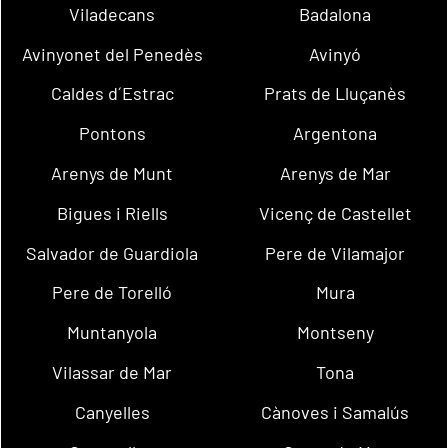
Viladecans
Badalona
Avinyonet del Penedès
Avinyó
Caldes d´Estrac
Prats de Lluçanès
Pontons
Argentona
Arenys de Munt
Arenys de Mar
Bigues i Riells
Vicenç de Castellet
Salvador de Guardiola
Pere de Vilamajor
Pere de Torelló
Mura
Muntanyola
Montseny
Vilassar de Mar
Tona
Canyelles
Cànoves i Samalús