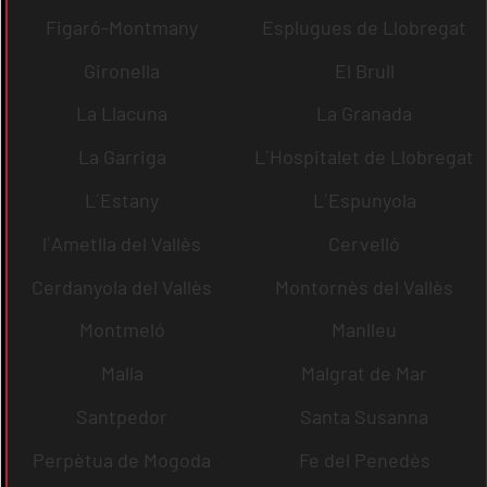
Figaró-Montmany
Esplugues de Llobregat
Gironella
El Brull
La Llacuna
La Granada
La Garriga
L´Hospitalet de Llobregat
L´Estany
L´Espunyola
l´Ametlla del Vallès
Cervelló
Cerdanyola del Vallès
Montornès del Vallès
Montmeló
Manlleu
Malla
Malgrat de Mar
Santpedor
Santa Susanna
Perpètua de Mogoda
Fe del Penedès