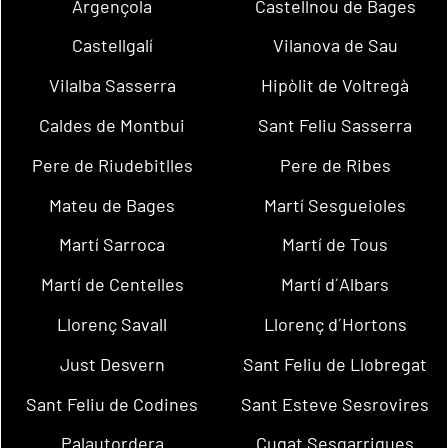
Argençola
Castellnou de Bages
Castellgalí
Vilanova de Sau
Vilalba Sasserra
Hipòlit de Voltregà
Caldes de Montbui
Sant Feliu Sasserra
Pere de Riudebitlles
Pere de Ribes
Mateu de Bages
Martí Sesgueioles
Martí Sarroca
Martí de Tous
Martí de Centelles
Martí d´Albars
Llorenç Savall
Llorenç d´Hortons
Just Desvern
Sant Feliu de Llobregat
Sant Feliu de Codines
Sant Esteve Sesrovires
Palautordera
Cugat Sesgarrigues