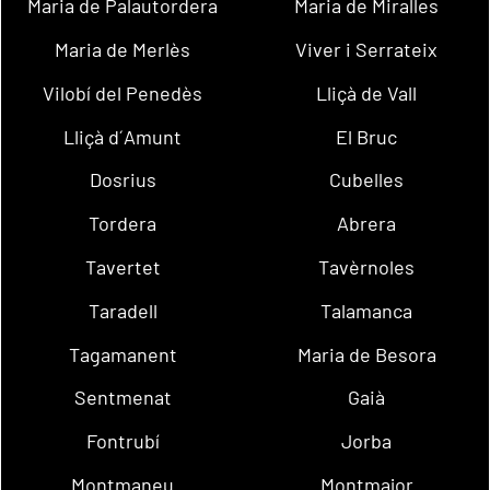
Maria de Palautordera
Maria de Miralles
Maria de Merlès
Viver i Serrateix
Vilobí del Penedès
Lliçà de Vall
Lliçà d´Amunt
El Bruc
Dosrius
Cubelles
Tordera
Abrera
Tavertet
Tavèrnoles
Taradell
Talamanca
Tagamanent
Maria de Besora
Sentmenat
Gaià
Fontrubí
Jorba
Montmaneu
Montmajor