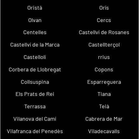
Oristà
Orís
Olvan
Cercs
Centelles
Castellví de Rosanes
Castellví de la Marca
Castellterçol
Castellolí
rrius
Corbera de Llobregat
Copons
Collsuspina
Esparreguera
Els Prats de Rei
Tiana
Terrassa
Teià
Vilanova del Camí
Cabrera de Mar
Vilafranca del Penedès
Viladecavalls