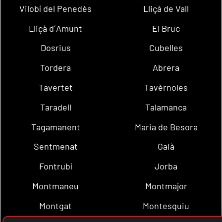
Vilobí del Penedès
Lliçà de Vall
Lliçà d´Amunt
El Bruc
Dosrius
Cubelles
Tordera
Abrera
Tavertet
Tavèrnoles
Taradell
Talamanca
Tagamanent
Maria de Besora
Sentmenat
Gaià
Fontrubí
Jorba
Montmaneu
Montmajor
Montgat
Montesquiu