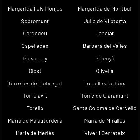
Margarida i els Monjos
Margarida de Montbui
Sobremunt
Julià de Vilatorta
Cardedeu
Capolat
Capellades
Barberà del Vallès
Balsareny
Balenyà
Olost
Olivella
Torrelles de Llobregat
Torrelles de Foix
Torrelavit
Torre de Claramunt
Torelló
Santa Coloma de Cervelló
Maria de Palautordera
Maria de Miralles
Maria de Merlès
Viver i Serrateix