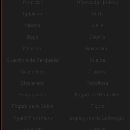
Montclar
Montcada i Reixac
Igualada
Gurb
Alpens
Alella
Bagà
Cabrils
Manresa
Navarcles
Guardiola de Berguedà
Gualba
Granollers
Granera
Gisclareny
Fonollosa
Folgueroles
Fogars de Montclús
Fogars de la Selva
Fígols
Figaró-Montmany
Esplugues de Llobregat
Gironella
El Brull