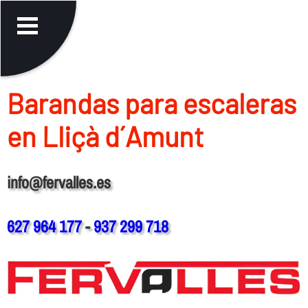
Barandas para escaleras
en Lliçà d´Amunt
info@fervalles.es
627 964 177
-
937 299 718