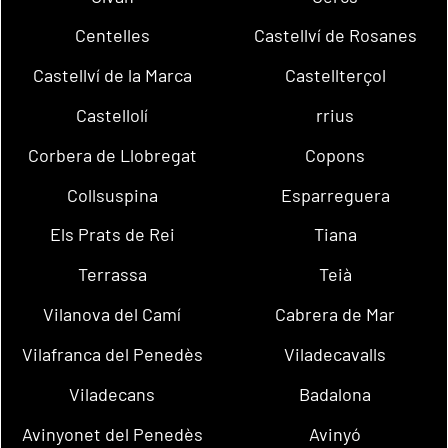
Centelles
Castellví de Rosanes
Castellví de la Marca
Castellterçol
Castellolí
rrius
Corbera de Llobregat
Copons
Collsuspina
Esparreguera
Els Prats de Rei
Tiana
Terrassa
Teià
Vilanova del Camí
Cabrera de Mar
Vilafranca del Penedès
Viladecavalls
Viladecans
Badalona
Avinyonet del Penedès
Avinyó