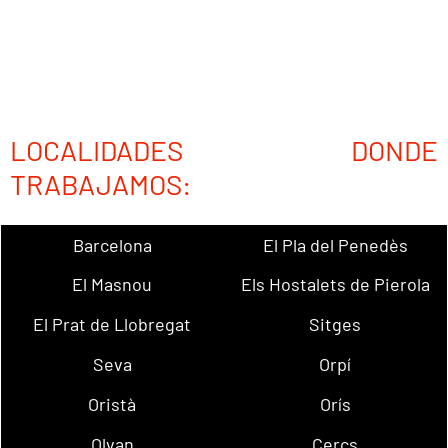
LOCALIDADES DONDE
TRABAJAMOS:
Barcelona
El Pla del Penedès
El Masnou
Els Hostalets de Pierola
El Prat de Llobregat
Sitges
Seva
Orpí
Oristà
Orís
Olvan
Cercs