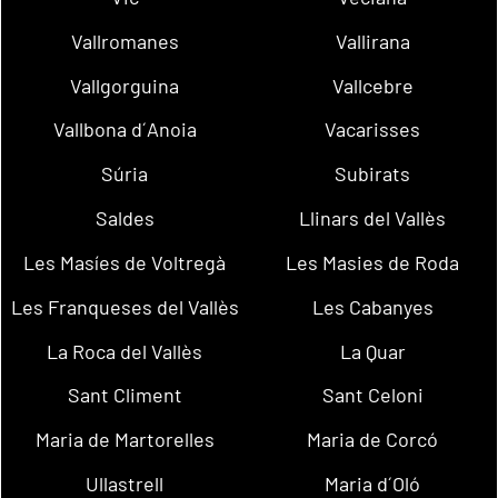
Vallromanes
Vallirana
Vallgorguina
Vallcebre
Vallbona d´Anoia
Vacarisses
Súria
Subirats
Saldes
Llinars del Vallès
Les Masíes de Voltregà
Les Masies de Roda
Les Franqueses del Vallès
Les Cabanyes
La Roca del Vallès
La Quar
Sant Climent
Sant Celoni
Maria de Martorelles
Maria de Corcó
Ullastrell
Maria d´Oló