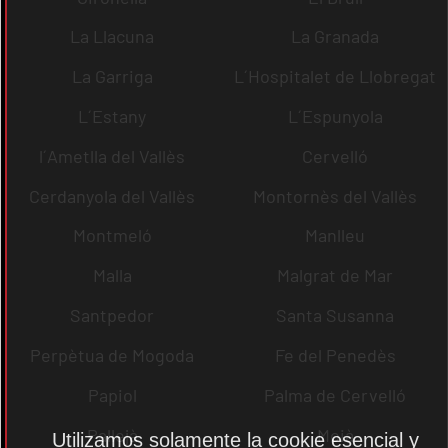
La Llacuna
La Granada
La Garriga
L´Hospitalet de Llobregat
L´Estany
L´Espunyola
l´Ametlla del Vallès
Cervelló
Cerdanyola del Vallès
Montornès del Vallès
Montmeló
Manlleu
Malla
Malgrat de Mar
Santpedor
Santa Susanna
Perpètua de Mogoda
Fe del Penedès
Papiol
Palma de Cervelló
Pallejà
Moià
Utilizamos solamente la cookie esencial y