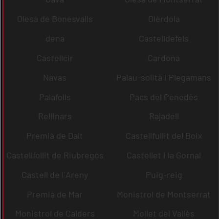
Olesa de Bonesvalls
Olèrdola
dena
Castelldefels
Castellcir
Cardona
Navas
Palau-solità i Plegamans
Palafolls
Pacs del Penedès
Rellinars
Rajadell
Premià de Dalt
Castellfullit del Boix
Castellfollit de Riubregós
Castellet i la Gornal
Castell de l´Areny
Puig-reig
Premià de Mar
Monistrol de Montserrat
Monistrol de Calders
Mollet del Vallès