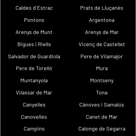
Caldes d´Estrac
Prats de Lluçanès
Pontons
Argentona
Arenys de Munt
Arenys de Mar
Bigues i Riells
Vicenç de Castellet
Salvador de Guardiola
Pere de Vilamajor
Pere de Torelló
Mura
Muntanyola
Montseny
Vilassar de Mar
Tona
Canyelles
Cànoves i Samalús
Canovelles
Canet de Mar
Campins
Calonge de Segarra