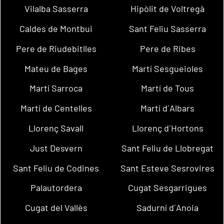
Vilalba Sasserra
Hipòlit de Voltregà
Caldes de Montbui
Sant Feliu Sasserra
Pere de Riudebitlles
Pere de Ribes
Mateu de Bages
Martí Sesgueioles
Martí Sarroca
Martí de Tous
Martí de Centelles
Martí d´Albars
Llorenç Savall
Llorenç d´Hortons
Just Desvern
Sant Feliu de Llobregat
Sant Feliu de Codines
Sant Esteve Sesrovires
Palautordera
Cugat Sesgarrigues
Cugat del Vallès
Sadurní d´Anoia