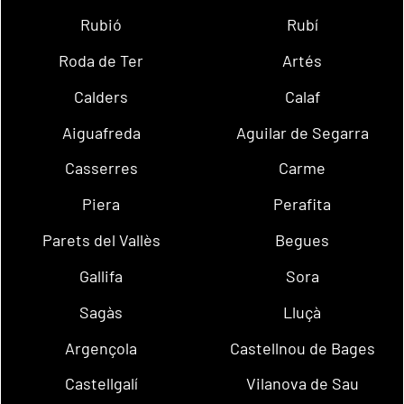
Rubió
Rubí
Roda de Ter
Artés
Calders
Calaf
Aiguafreda
Aguilar de Segarra
Casserres
Carme
Piera
Perafita
Parets del Vallès
Begues
Gallifa
Sora
Sagàs
Lluçà
Argençola
Castellnou de Bages
Castellgalí
Vilanova de Sau