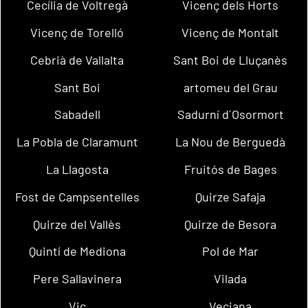
Cecília de Voltregà
Vicenç dels Horts
Vicenç de Torelló
Vicenç de Montalt
Cebrià de Vallalta
Sant Boi de Lluçanès
Sant Boi
artomeu del Grau
Sabadell
Sadurní d´Osormort
La Pobla de Claramunt
La Nou de Berguedà
La Llagosta
Fruitós de Bages
Fost de Campsentelles
Quirze Safaja
Quirze del Vallès
Quirze de Besora
Quintí de Mediona
Pol de Mar
Pere Sallavinera
Vilada
Vic
Veciana