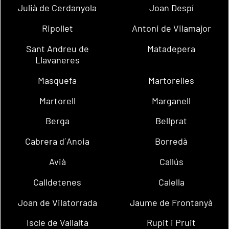
Julià de Cerdanyola
Joan Despí
Ripollet
Antoni de Vilamajor
Sant Andreu de
Matadepera
Llavaneres
Masquefa
Martorelles
Martorell
Marganell
Berga
Bellprat
Cabrera d´Anoia
Borredà
Avià
Callús
Calldetenes
Calella
Joan de Vilatorrada
Jaume de Frontanyà
Iscle de Vallalta
Rupit i Pruit