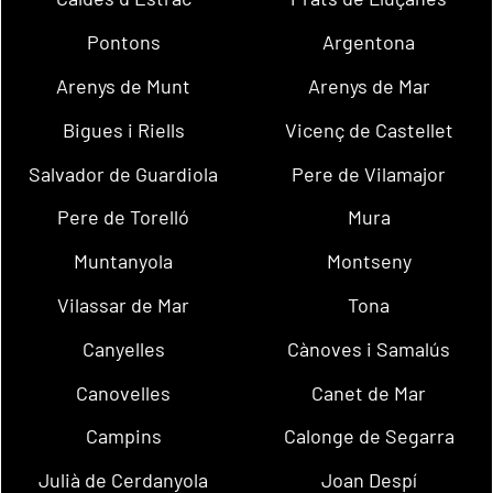
Pontons
Argentona
Arenys de Munt
Arenys de Mar
Bigues i Riells
Vicenç de Castellet
Salvador de Guardiola
Pere de Vilamajor
Pere de Torelló
Mura
Muntanyola
Montseny
Vilassar de Mar
Tona
Canyelles
Cànoves i Samalús
Canovelles
Canet de Mar
Campins
Calonge de Segarra
Julià de Cerdanyola
Joan Despí