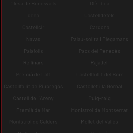
Olesa de Bonesvalls
Olèrdola
dena
Castelldefels
Castellcir
Cardona
Navas
Palau-solità i Plegamans
Palafolls
Pacs del Penedès
Rellinars
Rajadell
Premià de Dalt
Castellfullit del Boix
Castellfollit de Riubregós
Castellet i la Gornal
Castell de l´Areny
Puig-reig
Premià de Mar
Monistrol de Montserrat
Monistrol de Calders
Mollet del Vallès