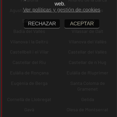
web.
Ver políticas y gestión de cookies
Agustí de Lluçanès
Adrià de Besòs
Sallent
Mataró
RECHAZAR
ACEPTAR
Badia del Vallès
Vilassar de Dalt
Vilanova i la Geltrú
Vilanova del Vallès
Castellbell i el Vilar
Castellar del Vallès
Castellar del Riu
Castellar de n´Hug
Eulàlia de Ronçana
Eulàlia de Riuprimer
Eugènia de Berga
Santa Coloma de
Gramenet
Cornellà de Llobregat
Gelida
Gavà
Olesa de Montserrat