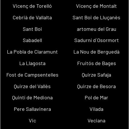
Vicenç de Torelló
Vicenç de Montalt
Cebrià de Vallalta
Sant Boi de Lluçanès
Sant Boi
artomeu del Grau
Sabadell
Sadurní d´Osormort
La Pobla de Claramunt
La Nou de Berguedà
La Llagosta
Fruitós de Bages
Fost de Campsentelles
Quirze Safaja
Quirze del Vallès
Quirze de Besora
Quintí de Mediona
Pol de Mar
Pere Sallavinera
Vilada
Vic
Veciana