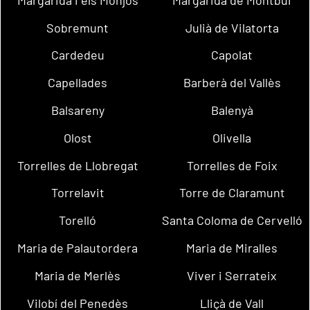
Sobremunt
Julià de Vilatorta
Cardedeu
Capolat
Capellades
Barberà del Vallès
Balsareny
Balenyà
Olost
Olivella
Torrelles de Llobregat
Torrelles de Foix
Torrelavit
Torre de Claramunt
Torelló
Santa Coloma de Cervelló
Maria de Palautordera
Maria de Miralles
Maria de Merlès
Viver i Serrateix
Vilobí del Penedès
Lliçà de Vall