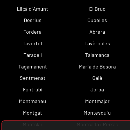
Lliçà d´Amunt
El Bruc
Dosrius
Cubelles
Tordera
Abrera
Tavertet
Tavèrnoles
Taradell
Talamanca
Tagamanent
Maria de Besora
Sentmenat
Gaià
Fontrubí
Jorba
Montmaneu
Montmajor
Montgat
Montesquiu
Montclar
Montcada i Reixac