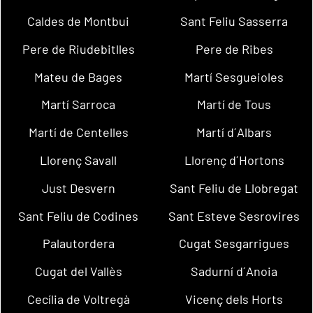
Caldes de Montbui
Sant Feliu Sasserra
Pere de Riudebitlles
Pere de Ribes
Mateu de Bages
Martí Sesgueioles
Martí Sarroca
Martí de Tous
Martí de Centelles
Martí d´Albars
Llorenç Savall
Llorenç d´Hortons
Just Desvern
Sant Feliu de Llobregat
Sant Feliu de Codines
Sant Esteve Sesrovires
Palautordera
Cugat Sesgarrigues
Cugat del Vallès
Sadurní d´Anoia
Cecília de Voltregà
Vicenç dels Horts