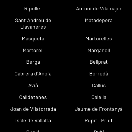
Ripollet
Antoni de Vilamajor
Sant Andreu de
Matadepera
Llavaneres
Masquefa
Martorelles
Martorell
Marganell
Berga
Bellprat
Cabrera d´Anoia
Borredà
Avià
Callús
Calldetenes
Calella
Joan de Vilatorrada
Jaume de Frontanyà
Iscle de Vallalta
Rupit i Pruit