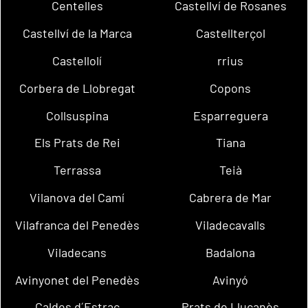
Centelles
Castellví de Rosanes
Castellví de la Marca
Castellterçol
Castellolí
rrius
Corbera de Llobregat
Copons
Collsuspina
Esparreguera
Els Prats de Rei
Tiana
Terrassa
Teià
Vilanova del Camí
Cabrera de Mar
Vilafranca del Penedès
Viladecavalls
Viladecans
Badalona
Avinyonet del Penedès
Avinyó
Caldes d´Estrac
Prats de Lluçanès