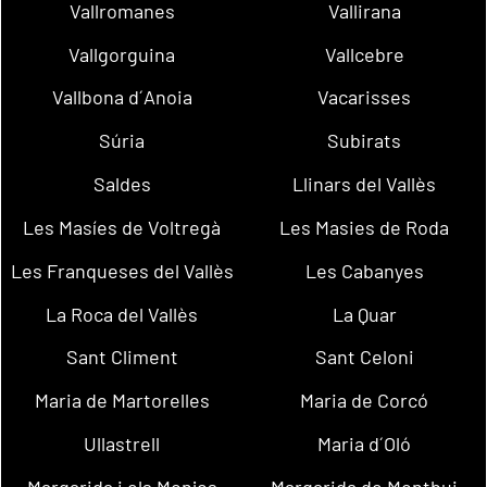
Vallromanes
Vallirana
Vallgorguina
Vallcebre
Vallbona d´Anoia
Vacarisses
Súria
Subirats
Saldes
Llinars del Vallès
Les Masíes de Voltregà
Les Masies de Roda
Les Franqueses del Vallès
Les Cabanyes
La Roca del Vallès
La Quar
Sant Climent
Sant Celoni
Maria de Martorelles
Maria de Corcó
Ullastrell
Maria d´Oló
Margarida i els Monjos
Margarida de Montbui