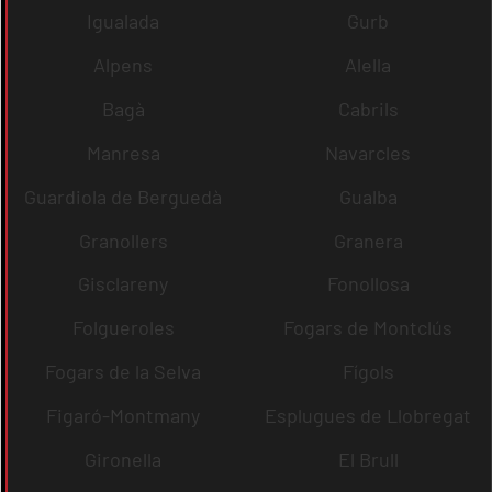
Igualada
Gurb
Alpens
Alella
Bagà
Cabrils
Manresa
Navarcles
Guardiola de Berguedà
Gualba
Granollers
Granera
Gisclareny
Fonollosa
Folgueroles
Fogars de Montclús
Fogars de la Selva
Fígols
Figaró-Montmany
Esplugues de Llobregat
Gironella
El Brull