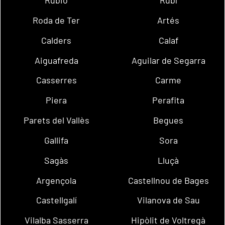
Rubió
Rubí
Roda de Ter
Artés
Calders
Calaf
Aiguafreda
Aguilar de Segarra
Casserres
Carme
Piera
Perafita
Parets del Vallès
Begues
Gallifa
Sora
Sagàs
Lluçà
Argençola
Castellnou de Bages
Castellgalí
Vilanova de Sau
Vilalba Sasserra
Hipòlit de Voltregà