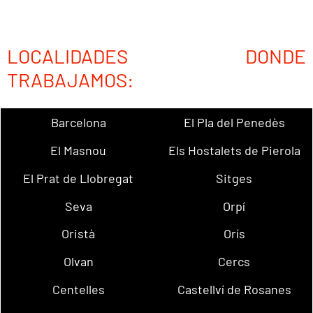
LOCALIDADES DONDE
TRABAJAMOS:
Barcelona
El Pla del Penedès
El Masnou
Els Hostalets de Pierola
El Prat de Llobregat
Sitges
Seva
Orpí
Oristà
Orís
Olvan
Cercs
Centelles
Castellví de Rosanes