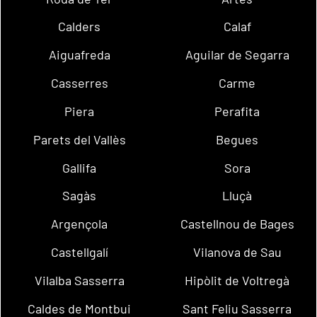
Calders
Calaf
Aiguafreda
Aguilar de Segarra
Casserres
Carme
Piera
Perafita
Parets del Vallès
Begues
Gallifa
Sora
Sagàs
Lluçà
Argençola
Castellnou de Bages
Castellgalí
Vilanova de Sau
Vilalba Sasserra
Hipòlit de Voltregà
Caldes de Montbui
Sant Feliu Sasserra