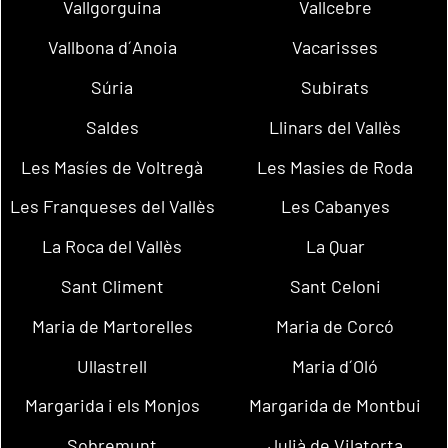
Vallgorguina
Vallcebre
Vallbona d´Anoia
Vacarisses
Súria
Subirats
Saldes
Llinars del Vallès
Les Masíes de Voltregà
Les Masies de Roda
Les Franqueses del Vallès
Les Cabanyes
La Roca del Vallès
La Quar
Sant Climent
Sant Celoni
Maria de Martorelles
Maria de Corcó
Ullastrell
Maria d´Oló
Margarida i els Monjos
Margarida de Montbui
Sobremunt
Julià de Vilatorta