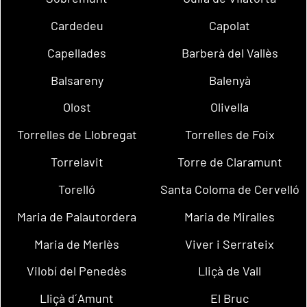
Cardedeu
Capolat
Capellades
Barberà del Vallès
Balsareny
Balenyà
Olost
Olivella
Torrelles de Llobregat
Torrelles de Foix
Torrelavit
Torre de Claramunt
Torelló
Santa Coloma de Cervelló
Maria de Palautordera
Maria de Miralles
Maria de Merlès
Viver i Serrateix
Vilobí del Penedès
Lliçà de Vall
Lliçà d´Amunt
El Bruc