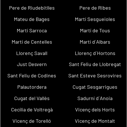
Pere de Riudebitlles
Pere de Ribes
Mateu de Bages
Martí Sesgueioles
Martí Sarroca
Martí de Tous
Martí de Centelles
Martí d´Albars
Llorenç Savall
Llorenç d´Hortons
Just Desvern
Sant Feliu de Llobregat
Sant Feliu de Codines
Sant Esteve Sesrovires
Palautordera
Cugat Sesgarrigues
Cugat del Vallès
Sadurní d´Anoia
Cecília de Voltregà
Vicenç dels Horts
Vicenç de Torelló
Vicenç de Montalt