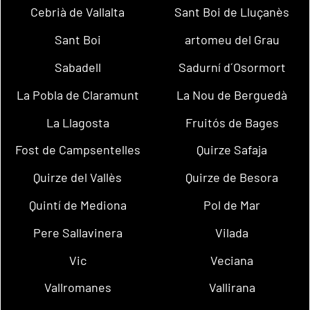
Cebrià de Vallalta
Sant Boi de Lluçanès
Sant Boi
artomeu del Grau
Sabadell
Sadurní d´Osormort
La Pobla de Claramunt
La Nou de Berguedà
La Llagosta
Fruitós de Bages
Fost de Campsentelles
Quirze Safaja
Quirze del Vallès
Quirze de Besora
Quintí de Mediona
Pol de Mar
Pere Sallavinera
Vilada
Vic
Veciana
Vallromanes
Vallirana