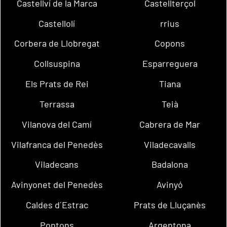
Castellví de la Marca
Castellterçol
Castellolí
rrius
Corbera de Llobregat
Copons
Collsuspina
Esparreguera
Els Prats de Rei
Tiana
Terrassa
Teià
Vilanova del Camí
Cabrera de Mar
Vilafranca del Penedès
Viladecavalls
Viladecans
Badalona
Avinyonet del Penedès
Avinyó
Caldes d´Estrac
Prats de Lluçanès
Pontons
Argentona