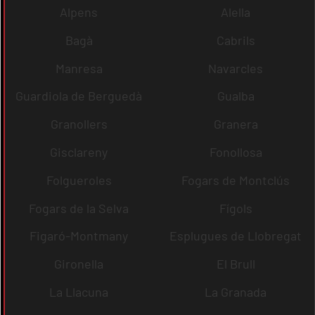
Alpens
Alella
Bagà
Cabrils
Manresa
Navarcles
Guardiola de Berguedà
Gualba
Granollers
Granera
Gisclareny
Fonollosa
Folgueroles
Fogars de Montclús
Fogars de la Selva
Fígols
Figaró-Montmany
Esplugues de Llobregat
Gironella
El Brull
La Llacuna
La Granada