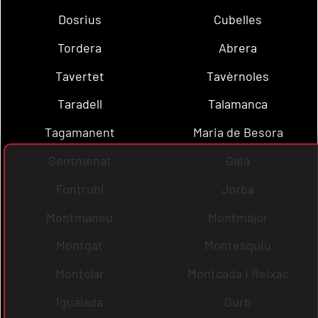
Dosrius
Cubelles
Tordera
Abrera
Tavertet
Tavèrnoles
Taradell
Talamanca
Tagamanent
Maria de Besora
Sentmenat
Gaià
Fontrubí
Jorba
Montmaneu
Montmajor
Montgat
Montesquiu
Montclar
Montcada i Reixac
Igualada
Gurb