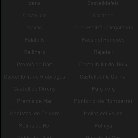
dena
Castelldefels
Castellcir
Cardona
Navas
Palau-solità i Plegamans
Palafolls
Pacs del Penedès
Rellinars
Rajadell
Premià de Dalt
Castellfullit del Boix
Castellfollit de Riubregós
Castellet i la Gornal
Castell de l´Areny
Puig-reig
Premià de Mar
Monistrol de Montserrat
Monistrol de Calders
Mollet del Vallès
Molins de Rei
Polinyà
Pobla de Lillet
Pineda de Mar