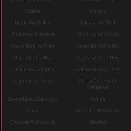
Sallent
Mataró
Badia del Vallès
Vilassar de Dalt
Vilanova i la Geltrú
Vilanova del Vallès
Castellbell i el Vilar
Castellar del Vallès
Castellar del Riu
Castellar de n´Hug
Eulàlia de Ronçana
Eulàlia de Riuprimer
Eugènia de Berga
Santa Coloma de
Gramenet
Cornellà de Llobregat
Gelida
Gavà
Olesa de Montserrat
Olesa de Bonesvalls
Olèrdola