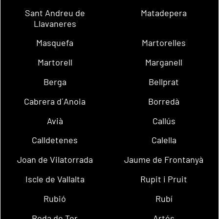
Sant Andreu de
Matadepera
Llavaneres
Masquefa
Martorelles
Martorell
Marganell
Berga
Bellprat
Cabrera d´Anoia
Borredà
Avià
Callús
Calldetenes
Calella
Joan de Vilatorrada
Jaume de Frontanyà
Iscle de Vallalta
Rupit i Pruit
Rubió
Rubí
Roda de Ter
Artés