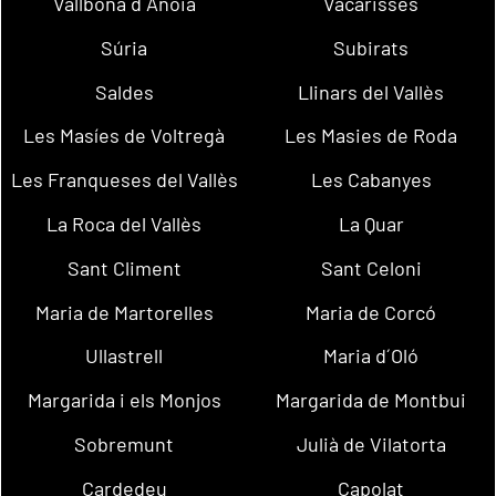
Vallbona d´Anoia
Vacarisses
Súria
Subirats
Saldes
Llinars del Vallès
Les Masíes de Voltregà
Les Masies de Roda
Les Franqueses del Vallès
Les Cabanyes
La Roca del Vallès
La Quar
Sant Climent
Sant Celoni
Maria de Martorelles
Maria de Corcó
Ullastrell
Maria d´Oló
Margarida i els Monjos
Margarida de Montbui
Sobremunt
Julià de Vilatorta
Cardedeu
Capolat