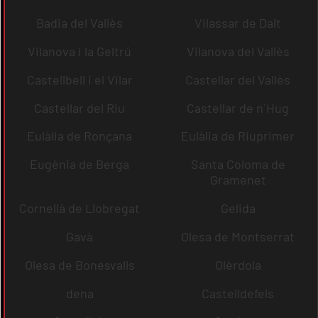
Badia del Vallès
Vilassar de Dalt
Vilanova i la Geltrú
Vilanova del Vallès
Castellbell i el Vilar
Castellar del Vallès
Castellar del Riu
Castellar de n´Hug
Eulàlia de Ronçana
Eulàlia de Riuprimer
Eugènia de Berga
Santa Coloma de
Gramenet
Cornellà de Llobregat
Gelida
Gavà
Olesa de Montserrat
Olesa de Bonesvalls
Olèrdola
dena
Castelldefels