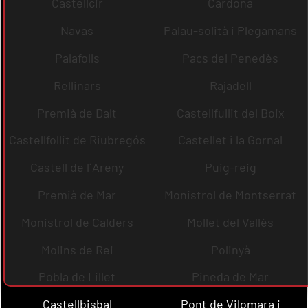
Castellcir
Cardona
Navas
Palau-solità i Plegamans
Palafolls
Pacs del Penedès
Rellinars
Rajadell
Premià de Dalt
Castellfullit del Boix
Castellfollit de Riubregós
Castellet i la Gornal
Castell de l´Areny
Puig-reig
Premià de Mar
Monistrol de Montserrat
Monistrol de Calders
Mollet del Vallès
Molins de Rei
Polinyà
Pobla de Lillet
Pineda de Mar
Castellbisbal
Pont de Vilomara i