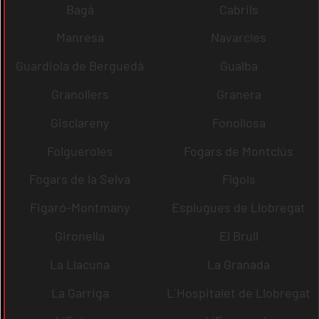
Bagà
Cabrils
Manresa
Navarcles
Guardiola de Berguedà
Gualba
Granollers
Granera
Gisclareny
Fonollosa
Folgueroles
Fogars de Montclús
Fogars de la Selva
Fígols
Figaró-Montmany
Esplugues de Llobregat
Gironella
El Brull
La Llacuna
La Granada
La Garriga
L´Hospitalet de Llobregat