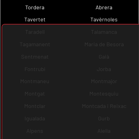
Tordera
Abrera
Tavertet
Tavèrnoles
Taradell
Talamanca
Tagamanent
Maria de Besora
Sentmenat
Gaià
Fontrubí
Jorba
Montmaneu
Montmajor
Montgat
Montesquiu
Montclar
Montcada i Reixac
Igualada
Gurb
Alpens
Alella