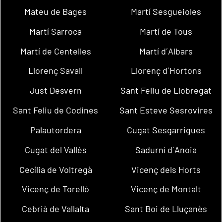
Mateu de Bages
Martí Sesgueioles
Martí Sarroca
Martí de Tous
Martí de Centelles
Martí d´Albars
Llorenç Savall
Llorenç d´Hortons
Just Desvern
Sant Feliu de Llobregat
Sant Feliu de Codines
Sant Esteve Sesrovires
Palautordera
Cugat Sesgarrigues
Cugat del Vallès
Sadurní d´Anoia
Cecília de Voltregà
Vicenç dels Horts
Vicenç de Torelló
Vicenç de Montalt
Cebrià de Vallalta
Sant Boi de Lluçanès