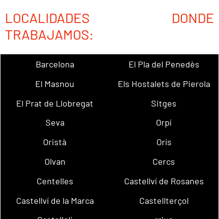
LOCALIDADES DONDE
TRABAJAMOS:
Barcelona
El Pla del Penedès
El Masnou
Els Hostalets de Pierola
El Prat de Llobregat
Sitges
Seva
Orpí
Oristà
Orís
Olvan
Cercs
Centelles
Castellví de Rosanes
Castellví de la Marca
Castellterçol