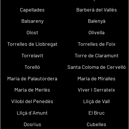
Capellades
Barberà del Vallès
Balsareny
Balenyà
Olost
Olivella
Torrelles de Llobregat
Torrelles de Foix
Torrelavit
Torre de Claramunt
Torelló
Santa Coloma de Cervelló
Maria de Palautordera
Maria de Miralles
Maria de Merlès
Viver i Serrateix
Vilobí del Penedès
Lliçà de Vall
Lliçà d´Amunt
El Bruc
Dosrius
Cubelles