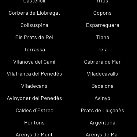
Castellolí
rrius
Corbera de Llobregat
Copons
Collsuspina
Esparreguera
Els Prats de Rei
Tiana
Terrassa
Teià
Vilanova del Camí
Cabrera de Mar
Vilafranca del Penedès
Viladecavalls
Viladecans
Badalona
Avinyonet del Penedès
Avinyó
Caldes d´Estrac
Prats de Lluçanès
Pontons
Argentona
Arenys de Munt
Arenys de Mar