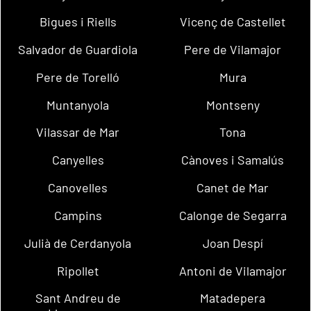
Bigues i Riells
Vicenç de Castellet
Salvador de Guardiola
Pere de Vilamajor
Pere de Torelló
Mura
Muntanyola
Montseny
Vilassar de Mar
Tona
Canyelles
Cànoves i Samalús
Canovelles
Canet de Mar
Campins
Calonge de Segarra
Julià de Cerdanyola
Joan Despí
Ripollet
Antoni de Vilamajor
Sant Andreu de
Matadepera