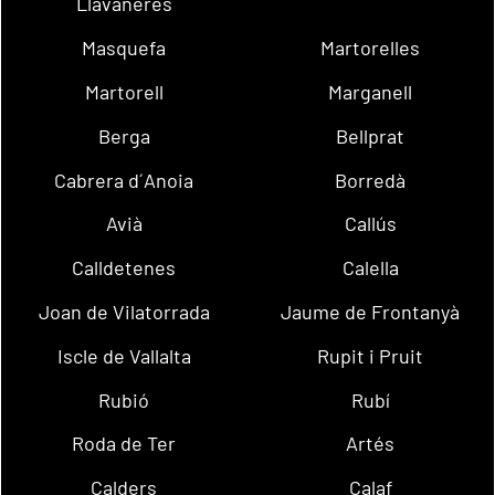
Llavaneres
Masquefa
Martorelles
Martorell
Marganell
Berga
Bellprat
Cabrera d´Anoia
Borredà
Avià
Callús
Calldetenes
Calella
Joan de Vilatorrada
Jaume de Frontanyà
Iscle de Vallalta
Rupit i Pruit
Rubió
Rubí
Roda de Ter
Artés
Calders
Calaf