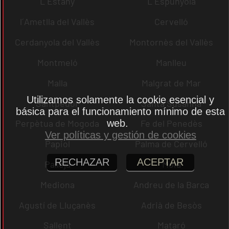
L´Estany
L´Espunyola
l´Ametlla del Vallès
Cervelló
Cerdanyola del Vallès
Montornès del Vallès
Montmeló
Manlleu
Malla
Malgrat de Mar
Utilizamos solamente la cookie esencial y
Santpedor
Santa Susanna
básica para el funcionamiento mínimo de esta
web.
Perpètua de Mogoda
Fe del Penedès
Ver políticas y gestión de cookies
Papiol
Palma de Cervelló
RECHAZAR
ACEPTAR
Pallejà
Moià
Mediona
Andreu de la Barca
Agustí de Lluçanès
Adrià de Besòs
Sallent
Mataró