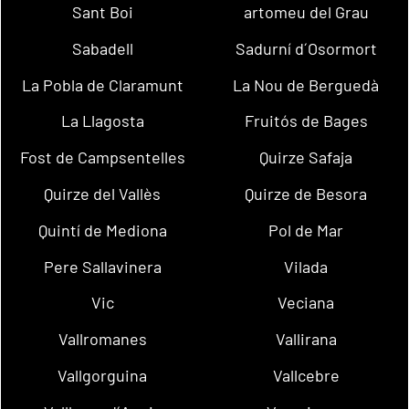
Sant Boi
artomeu del Grau
Sabadell
Sadurní d´Osormort
La Pobla de Claramunt
La Nou de Berguedà
La Llagosta
Fruitós de Bages
Fost de Campsentelles
Quirze Safaja
Quirze del Vallès
Quirze de Besora
Quintí de Mediona
Pol de Mar
Pere Sallavinera
Vilada
Vic
Veciana
Vallromanes
Vallirana
Vallgorguina
Vallcebre