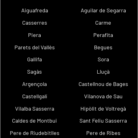
Aiguafreda
Aguilar de Segarra
Casserres
Carme
Piera
Perafita
Parets del Vallès
Begues
Gallifa
Sora
Sagàs
Lluçà
Argençola
Castellnou de Bages
Castellgalí
Vilanova de Sau
Vilalba Sasserra
Hipòlit de Voltregà
Caldes de Montbui
Sant Feliu Sasserra
Pere de Riudebitlles
Pere de Ribes