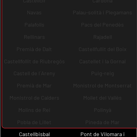
Castellcir
Cardona
Navas
Palau-solità i Plegamans
Palafolls
Pacs del Penedès
Rellinars
Rajadell
Premià de Dalt
Castellfullit del Boix
Castellfollit de Riubregós
Castellet i la Gornal
Castell de l´Areny
Puig-reig
Premià de Mar
Monistrol de Montserrat
Monistrol de Calders
Mollet del Vallès
Molins de Rei
Polinyà
Pobla de Lillet
Pineda de Mar
Castellbisbal
Pont de Vilomara i