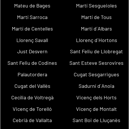
Mateu de Bages
Martí Sesgueioles
Martí Sarroca
Martí de Tous
Martí de Centelles
Martí d´Albars
Llorenç Savall
Llorenç d´Hortons
Just Desvern
Sant Feliu de Llobregat
Sant Feliu de Codines
Sant Esteve Sesrovires
Palautordera
Cugat Sesgarrigues
Cugat del Vallès
Sadurní d´Anoia
Cecília de Voltregà
Vicenç dels Horts
Vicenç de Torelló
Vicenç de Montalt
Cebrià de Vallalta
Sant Boi de Lluçanès