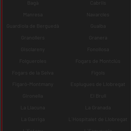
Bagà
Cabrils
Manresa
Navarcles
Guardiola de Berguedà
Gualba
Granollers
Granera
Gisclareny
Fonollosa
Folgueroles
Fogars de Montclús
Fogars de la Selva
Fígols
Figaró-Montmany
Esplugues de Llobregat
Gironella
El Brull
La Llacuna
La Granada
La Garriga
L´Hospitalet de Llobregat
L´Estany
L´Espunyola