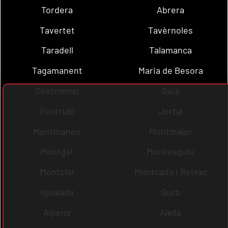
Tordera
Abrera
Tavertet
Tavèrnoles
Taradell
Talamanca
Tagamanent
Maria de Besora
Sentmenat
Gaià
Fontrubí
Jorba
Montmaneu
Montmajor
Montgat
Montesquiu
Montclar
Montcada i Reixac
Igualada
Gurb
Alpens
Alella