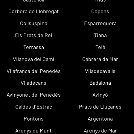
Corbera de Llobregat
Copons
Collsuspina
Esparreguera
Els Prats de Rei
Tiana
Terrassa
Teià
Vilanova del Camí
Cabrera de Mar
Vilafranca del Penedès
Viladecavalls
Viladecans
Badalona
Avinyonet del Penedès
Avinyó
Caldes d´Estrac
Prats de Lluçanès
Pontons
Argentona
Arenys de Munt
Arenys de Mar