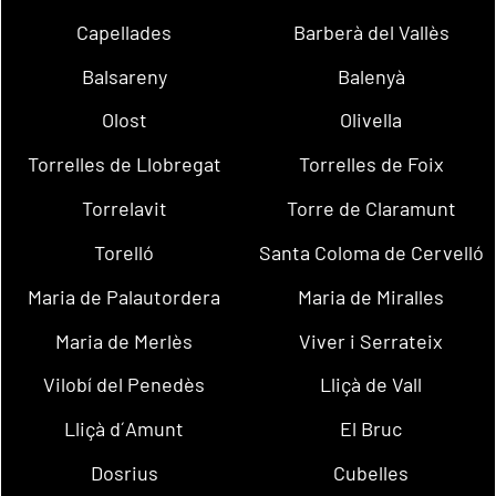
Capellades
Barberà del Vallès
Balsareny
Balenyà
Olost
Olivella
Torrelles de Llobregat
Torrelles de Foix
Torrelavit
Torre de Claramunt
Torelló
Santa Coloma de Cervelló
Maria de Palautordera
Maria de Miralles
Maria de Merlès
Viver i Serrateix
Vilobí del Penedès
Lliçà de Vall
Lliçà d´Amunt
El Bruc
Dosrius
Cubelles