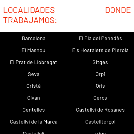
LOCALIDADES DONDE
TRABAJAMOS:
Barcelona
El Pla del Penedès
El Masnou
Els Hostalets de Pierola
El Prat de Llobregat
Sitges
Seva
Orpí
Oristà
Orís
Olvan
Cercs
Centelles
Castellví de Rosanes
Castellví de la Marca
Castellterçol
Castellolí
rrius