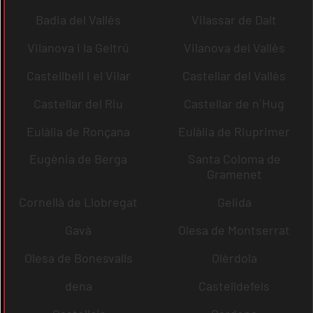
Badia del Vallès
Vilassar de Dalt
Vilanova i la Geltrú
Vilanova del Vallès
Castellbell i el Vilar
Castellar del Vallès
Castellar del Riu
Castellar de n´Hug
Eulàlia de Ronçana
Eulàlia de Riuprimer
Eugènia de Berga
Santa Coloma de
Gramenet
Cornellà de Llobregat
Gelida
Gavà
Olesa de Montserrat
Olesa de Bonesvalls
Olèrdola
dena
Castelldefels