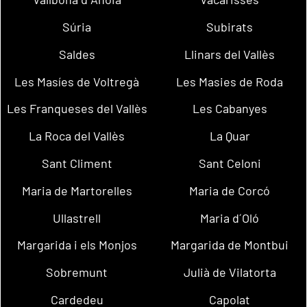
Súria
Subirats
Saldes
Llinars del Vallès
Les Masíes de Voltregà
Les Masies de Roda
Les Franqueses del Vallès
Les Cabanyes
La Roca del Vallès
La Quar
Sant Climent
Sant Celoni
Maria de Martorelles
Maria de Corcó
Ullastrell
Maria d´Oló
Margarida i els Monjos
Margarida de Montbui
Sobremunt
Julià de Vilatorta
Cardedeu
Capolat