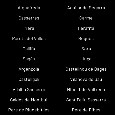
Aiguafreda
Aguilar de Segarra
Casserres
Carme
Piera
Perafita
Parets del Vallès
Begues
Gallifa
Sora
Sagàs
Lluçà
Argençola
Castellnou de Bages
Castellgalí
Vilanova de Sau
Vilalba Sasserra
Hipòlit de Voltregà
Caldes de Montbui
Sant Feliu Sasserra
Pere de Riudebitlles
Pere de Ribes