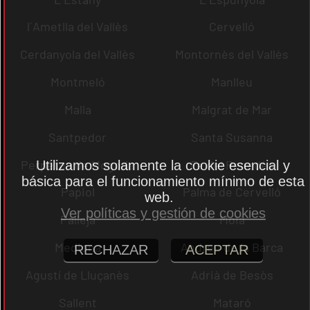
l´Ametlla del Vallès
Cervelló
Cerdanyola del Vallès
Montornès del Vallès
Montmeló
Manlleu
Malla
Malgrat de Mar
Santpedor
Santa Susanna
Perpètua de Mogoda
Fe del Penedès
Utilizamos solamente la cookie esencial y
básica para el funcionamiento mínimo de esta
Papiol
Palma de Cervelló
web.
Ver políticas y gestión de cookies
Pallejà
Moià
Mediona
Andreu de la Barca
RECHAZAR
ACEPTAR
Agustí de Lluçanès
Adrià de Besòs
Sallent
Mataró