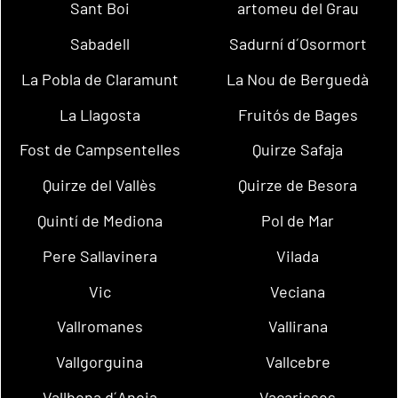
Sant Boi
artomeu del Grau
Sabadell
Sadurní d´Osormort
La Pobla de Claramunt
La Nou de Berguedà
La Llagosta
Fruitós de Bages
Fost de Campsentelles
Quirze Safaja
Quirze del Vallès
Quirze de Besora
Quintí de Mediona
Pol de Mar
Pere Sallavinera
Vilada
Vic
Veciana
Vallromanes
Vallirana
Vallgorguina
Vallcebre
Vallbona d´Anoia
Vacarisses