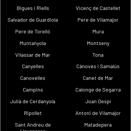
Bigues i Riells
Vicenç de Castellet
Salvador de Guardiola
Pere de Vilamajor
Pere de Torelló
Mura
Muntanyola
Montseny
Vilassar de Mar
Tona
Canyelles
Cànoves i Samalús
Canovelles
Canet de Mar
Campins
Calonge de Segarra
Julià de Cerdanyola
Joan Despí
Ripollet
Antoni de Vilamajor
Sant Andreu de
Matadepera
Llavaneres