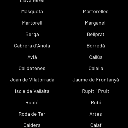
Masquefa
Martorelles
Martorell
Marganell
Berga
Bellprat
Cabrera d´Anoia
Borredà
Avià
Callús
Calldetenes
Calella
Joan de Vilatorrada
Jaume de Frontanyà
Iscle de Vallalta
Rupit i Pruit
Rubió
Rubí
Roda de Ter
Artés
Calders
Calaf